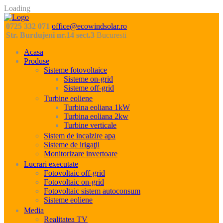
Loading
0725 332 071
office@ecowindsolar.ro
Str. Burdujeni nr.14 sect.3
Bucuresti
Acasa
Produse
Sisteme fotovoltaice
Sisteme on-grid
Sisteme off-grid
Turbine eoliene
Turbina eoliana 1kW
Turbina eoliana 2kw
Turbine verticale
Sistem de incalzire apa
Sisteme de irigaţii
Monitorizare invertoare
Lucrari executate
Fotovoltaic off-grid
Fotovoltaic on-grid
Fotovoltaic sistem autoconsum
Sisteme eoliene
Media
Realitatea TV