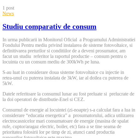
content
1 post
News
Studiu comparativ de consum
In urma publicarii in Monitorul Oficial a Programului Administratiei
Fondului Pentru mediu privind instalarea de sisteme fotovoltaice, si
definitivarea preturilor si conditiilor de a deveni prosumator, am
facut un studiu referitor la raportul productie – consum pentru o
locuinta cu un consum mediu de 300kWh pe luna.
S-au luat in considerare doua sisteme fotovoltaice cu injectie in
retea-unul cu puterea instalata de 3kW, iar al doilea cu puterea de
5kW.
Datele referitoare la consumul lunar au fost preluate si prelucrate de
la doi operatori de distributie-Enel si CEZ.
Consumul de energie al locuintei (zi-noapte) s-a calculat fara a lua in
considerare “educatia energetica” a prosumatorului, adica utilizarea
electrocasnicelor mari consumatoare de energie (masina de spalat
rufe, cuptor/aragaz electric, boiler, etc) fara a se tine seama de
prioritatea folosirii lor pe timp de zi, atunci cand productia
panourilor fotovoltaice este maxima.