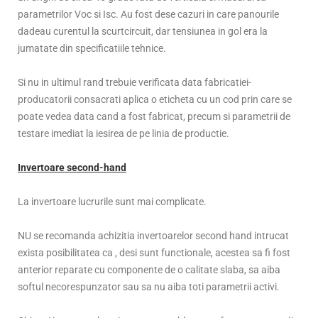
parametrilor Voc si Isc. Au fost dese cazuri in care panourile
dadeau curentul la scurtcircuit, dar tensiunea in gol era la
jumatate din specificatiile tehnice.
Si nu in ultimul rand trebuie verificata data fabricatiei-
producatorii consacrati aplica o eticheta cu un cod prin care se
poate vedea data cand a fost fabricat, precum si parametrii de
testare imediat la iesirea de pe linia de productie.
Invertoare second-hand
La invertoare lucrurile sunt mai complicate.
NU se recomanda achizitia invertoarelor second hand intrucat
exista posibilitatea ca , desi sunt functionale, acestea sa fi fost
anterior reparate cu componente de o calitate slaba, sa aiba
softul necorespunzator sau sa nu aiba toti parametrii activi.