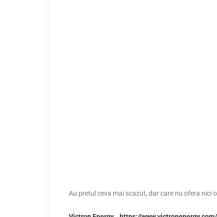
Au pretul ceva mai scazut, dar care nu ofera nici o 
Victron Energy.
https://www.victronenergy.com/