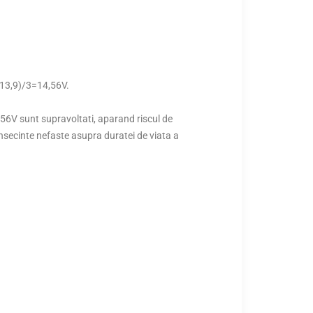
6-13,9)/3=14,56V.
4,56V sunt supravoltati, aparand riscul de
onsecinte nefaste asupra duratei de viata a