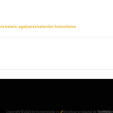
re baterii
,
egalizarea bateriilor fotovoltaice
Copyright © 2024 by Ecowindsolar.ro
Modificat si Adaptat de
Techfield.