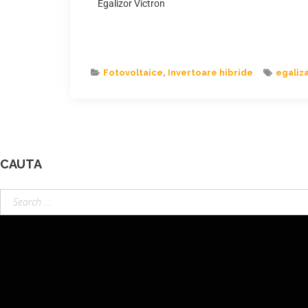
Egalizor Victron
Fotovoltaice
,
Invertoare hibride
egaliza
CAUTA