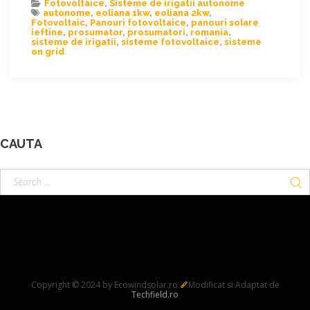
Fotovoltaice
,
Sisteme de irigatii autonome
autonome
,
eoliana 1kw
,
eoliana 2kw
,
Fotovoltaic
,
Panouri fotovoltaice
,
panouri solare
ieftine
,
prosumator
,
prosumatori
,
romania
,
sisteme de irigatii
,
sisteme fotovoltaice
,
sisteme
on grid
CAUTA
Copyright © 2024 by Ecowindsolar.ro
Modificat si Adaptat de
Techfield.ro