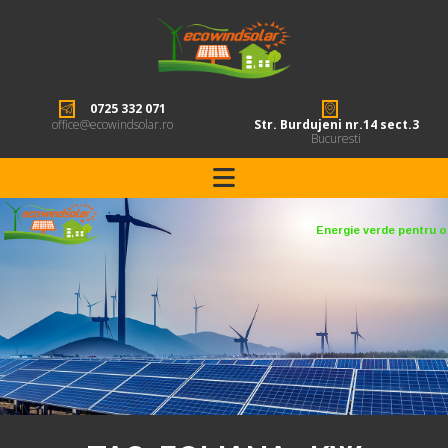
0725 332 071
office@ecowindsolar.ro
Str. Burdujeni nr.14 sect.3
Bucuresti
Energie verde pentru o