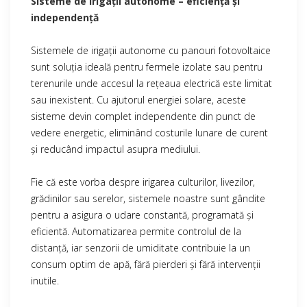
Sisteme de irigații autonome – eficiență și
independență
Sistemele de irigații autonome cu panouri fotovoltaice
sunt soluția ideală pentru fermele izolate sau pentru
terenurile unde accesul la rețeaua electrică este limitat
sau inexistent. Cu ajutorul energiei solare, aceste
sisteme devin complet independente din punct de
vedere energetic, eliminând costurile lunare de curent
și reducând impactul asupra mediului.
Fie că este vorba despre irigarea culturilor, livezilor,
grădinilor sau serelor, sistemele noastre sunt gândite
pentru a asigura o udare constantă, programată și
eficientă. Automatizarea permite controlul de la
distanță, iar senzorii de umiditate contribuie la un
consum optim de apă, fără pierderi și fără intervenții
inutile.