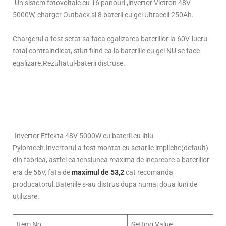
-Un sistem fotovoltaic cu 16 panouri ,invertor Victron 48V
5000W, charger Outback si 8 baterii cu gel Ultracell 250Ah.
Chargerul a fost setat sa faca egalizarea bateriilor la 60V-lucru
total contraindicat, stiut fiind ca la bateriile cu gel NU se face
egalizare.Rezultatul-baterii distruse.
-Invertor Effekta 48V 5000W cu baterii cu litiu
Pylontech.Invertorul a fost montat cu setarile implicite(default)
din fabrica, astfel ca tensiunea maxima de incarcare a bateriilor
era de 56V, fata de
maximul de 53,2
cat recomanda
producatorul.Bateriile s-au distrus dupa numai doua luni de
utilizare.
Item No.
Setting Value