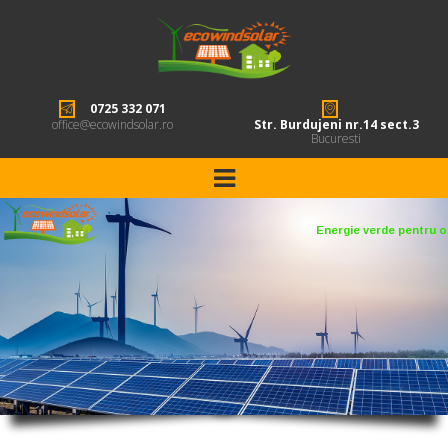
0725 332 071
office@ecowindsolar.ro
Str. Burdujeni nr.14 sect.3
Bucuresti
Energie verde pentru o