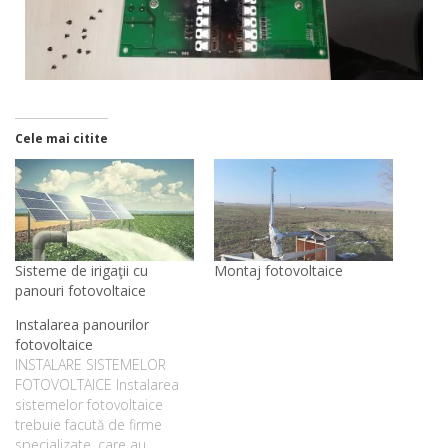
Cele mai citite
Sisteme de irigaţii cu
Montaj fotovoltaice
panouri fotovoltaice
Instalarea panourilor
fotovoltaice
INSTALARE SISTEMELOR
FOTOVOLTAICE Instalarea
sistemelor fotovoltaice
trebuie facută de firme
specializate, care au