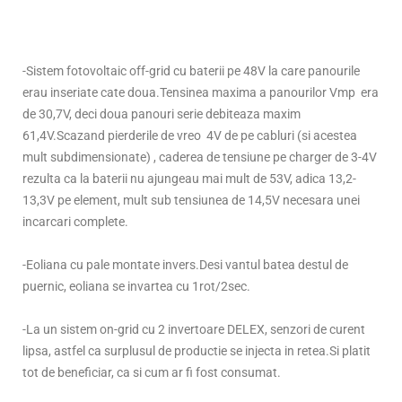
-Sistem fotovoltaic off-grid cu baterii pe 48V la care panourile
erau inseriate cate doua.Tensinea maxima a panourilor Vmp era
de 30,7V, deci doua panouri serie debiteaza maxim
61,4V.Scazand pierderile de vreo 4V de pe cabluri (si acestea
mult subdimensionate) , caderea de tensiune pe charger de 3-4V
rezulta ca la baterii nu ajungeau mai mult de 53V, adica 13,2-
13,3V pe element, mult sub tensiunea de 14,5V necesara unei
incarcari complete.
-Eoliana cu pale montate invers.Desi vantul batea destul de
puernic, eoliana se invartea cu 1rot/2sec.
-La un sistem on-grid cu 2 invertoare DELEX, senzori de curent
lipsa, astfel ca surplusul de productie se injecta in retea.Si platit
tot de beneficiar, ca si cum ar fi fost consumat.