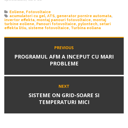
cunoştinţe şi experienţă în
acest domeniu. Acest
Eoliene
,
Fotovoltaice
aspect este foarte
acumulatori cu gel
,
ATS
,
generator pornire automata
,
invertor effekta
,
montaj panouri fotovoltaice
,
montaj
important atât in
turbine eoliene
,
Panouri fotovoltaice
,
pylontech
,
setari
dimensionarea
effekta litiu
,
sisteme fotovoltaice
,
Turbina eoliana
echipamentelor(numar
panouri, tip invertor,
numărul de baterii, etc), cât
PREVIOUS
şi pentru asigurarea unui
PROGRAMUL AFM A INCEPUT CU MARI
randament maxim si a
siguranţei in funcţionare a
PROBLEME
sistemului. Specialiştii…
NEXT
SISTEME ON GRID-SOARE SI
TEMPERATURI MICI