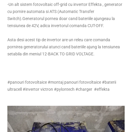
-Un alt sistem fotovoltaic off-grid cu invertor Effekta , generator
cu pornire automata si ATS (Automatic Transfer
Switch).Generatorul pornea doar cand bateriile ajungeau la
tensiunea de 42V, adica invertorul comanda CUT-OFF.
Asta desi acest tip de invertor are un releu care comanda
pornirea generatorului atunci cand bateriile ajung la tensiunea
setabila din meniul 12-BACK TO GRID VOLTAGE.
#panouri fotovoltaice #montaj panouri fotovoltaice #baterii
ultracell #invertor victron #pylontech #charger #effekta