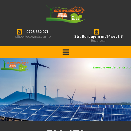
0725 332 071
office@ecowindsolar.ro
Str. Burdujeni nr.14 sect.3
Bucuresti
Energie verde pentru o