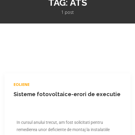
TAG:
ATS
1 post
EOLIENE
Sisteme fotovoltaice-erori de executie
In cursul anului trecut, am fost solicitati pentru
remedierea unor deficiente de montaj la instalatiile