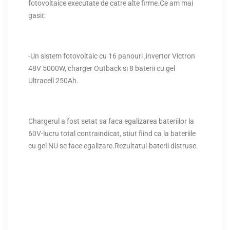
fotovoltaice executate de catre alte firme.Ce am mai
gasit:
-Un sistem fotovoltaic cu 16 panouri ,invertor Victron
48V 5000W, charger Outback si 8 baterii cu gel
Ultracell 250Ah.
Chargerul a fost setat sa faca egalizarea bateriilor la
60V-lucru total contraindicat, stiut fiind ca la bateriile
cu gel NU se face egalizare.Rezultatul-baterii distruse.