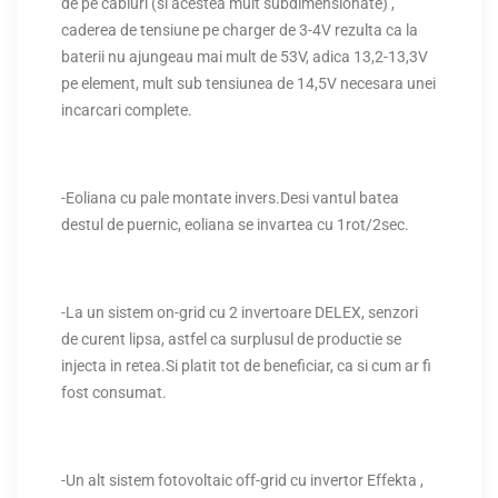
de pe cabluri (si acestea mult subdimensionate) ,
caderea de tensiune pe charger de 3-4V rezulta ca la
baterii nu ajungeau mai mult de 53V, adica 13,2-13,3V
pe element, mult sub tensiunea de 14,5V necesara unei
incarcari complete.
-Eoliana cu pale montate invers.Desi vantul batea
destul de puernic, eoliana se invartea cu 1rot/2sec.
-La un sistem on-grid cu 2 invertoare DELEX, senzori
de curent lipsa, astfel ca surplusul de productie se
injecta in retea.Si platit tot de beneficiar, ca si cum ar fi
fost consumat.
-Un alt sistem fotovoltaic off-grid cu invertor Effekta ,