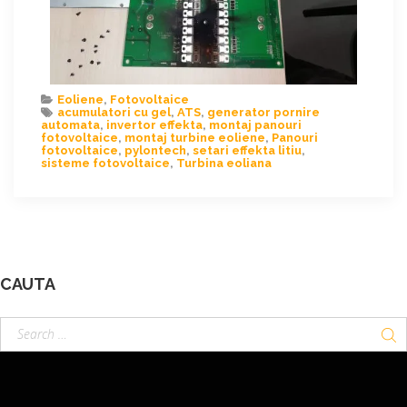
Eoliene
,
Fotovoltaice
acumulatori cu gel
,
ATS
,
generator pornire
automata
,
invertor effekta
,
montaj panouri
fotovoltaice
,
montaj turbine eoliene
,
Panouri
fotovoltaice
,
pylontech
,
setari effekta litiu
,
sisteme fotovoltaice
,
Turbina eoliana
CAUTA