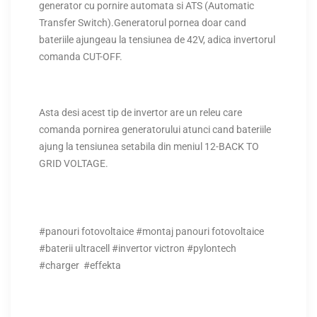
generator cu pornire automata si ATS (Automatic
Transfer Switch).Generatorul pornea doar cand
bateriile ajungeau la tensiunea de 42V, adica invertorul
comanda CUT-OFF.
Asta desi acest tip de invertor are un releu care
comanda pornirea generatorului atunci cand bateriile
ajung la tensiunea setabila din meniul 12-BACK TO
GRID VOLTAGE.
#panouri fotovoltaice #montaj panouri fotovoltaice
#baterii ultracell #invertor victron #pylontech
#charger #effekta