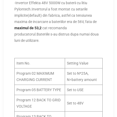
-Invertor Effekta 48V 5000W cu baterii cu litiu
Pylontech.Invertorul a fost montat cu setarile
implicite(default) din fabrica, astfel ca tensiunea
maxima de incarcare a bateriilor era de 56V, fata de
maximul de 53,2
cat recomanda
producatorul.Bateriile s-au distrus dupa numai doua
luni de utilizare.
Item No.
Setting Value
Program 02 MAXIMUM
Set to N*25A,
CHARGING CURRENT
N=battery amount
Program 05 BATTERY TYPE
Set to USE
Program 12 BACK TO GRID
Set to 48V
VOLTAGE
Program 13 BACK TO