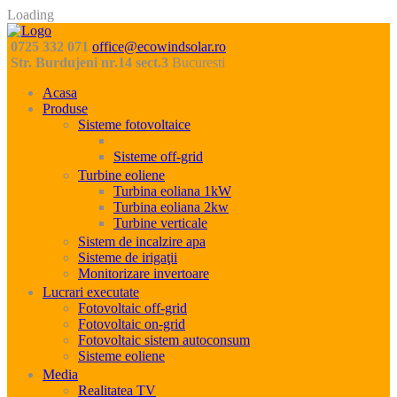
Loading
0725 332 071
office@ecowindsolar.ro
Str. Burdujeni nr.14 sect.3
Bucuresti
Acasa
Produse
Sisteme fotovoltaice
Sisteme on-grid
Sisteme off-grid
Turbine eoliene
Turbina eoliana 1kW
Turbina eoliana 2kw
Turbine verticale
Sistem de incalzire apa
Sisteme de irigaţii
Monitorizare invertoare
Lucrari executate
Fotovoltaic off-grid
Fotovoltaic on-grid
Fotovoltaic sistem autoconsum
Sisteme eoliene
Media
Realitatea TV