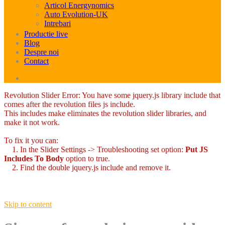
Articol Energynomics
Auto Evolution-UK
Intrebari
Productie live
Blog
Despre noi
Contact
Revolution Slider Error: You have some jquery.js library include that
comes after the revolution files js include.
This includes make eliminates the revolution slider libraries, and
make it not work.
To fix it you can:
1. In the Slider Settings -> Troubleshooting set option:
Put JS
Includes To Body
option to true.
2. Find the double jquery.js include and remove it.
Skip to content