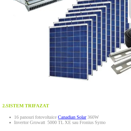
2.SISTEM TRIFAZAT
16 panouri fotovoltaice
Canadian Solar
360W
Invertor Growatt 5000 TL XE sau Fronius Symo