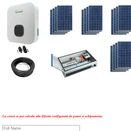
La cerere se pot calcula alte diferite configuratii de puteri si echipamente.