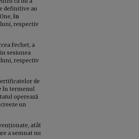
entru că nu a
e definitive au
sOne,
în
luni, respectiv
cea Fechet, a
din sesiunea
luni, respectiv
ertificatelor de
le în termenul
 statul operează
 creeze un
venționate, atât
care a semnat nu