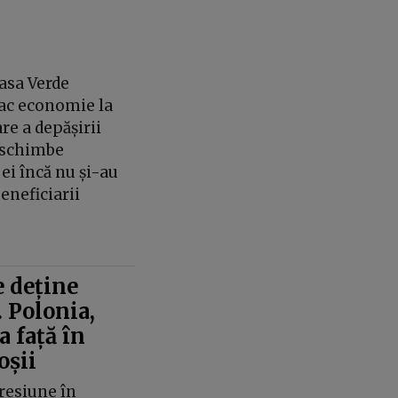
Casa Verde
fac economie la
re a depășirii
i schimbe
 ei încă nu și-au
eneficiarii
 deține
. Polonia,
 față în
oșii
resiune în