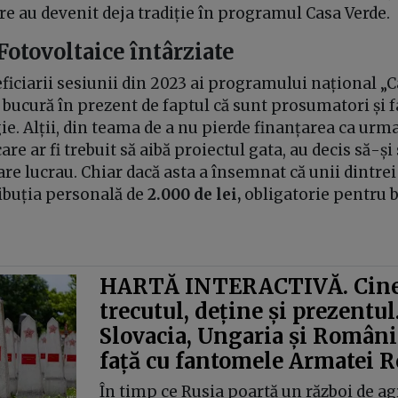
are au devenit deja tradiție în programul Casa Verde.
Fotovoltaice întârziate
ficiarii sesiunii din 2023 ai programului național „
 bucură în prezent de faptul că sunt prosumatori și 
ie. Alții, din teama de a nu pierde finanțarea ca urma
are ar fi trebuit să aibă proiectul gata, au decis să-ș
care lucrau. Chiar dacă asta a însemnat că unii dintrei
ibuția personală de
2.000 de lei,
obligatorie pentru b
HARTĂ INTERACTIVĂ. Cine
trecutul, deține și prezentul
Slovacia, Ungaria și România
față cu fantomele Armatei R
În timp ce Rusia poartă un război de ag