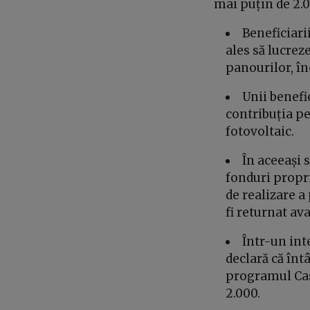
mai puțin de 2.0
Beneficiari
ales să lucrez
panourilor, în
Unii benefic
contribuția pe
fotovoltaic.
În aceeași 
fonduri propri
de realizare a 
fi returnat av
Într-un int
declară că înt
programul Cas
2.000.