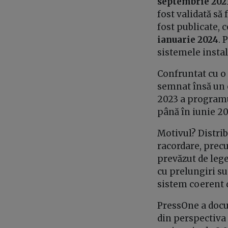
septembrie 202
fost validată să 
fost publicate, 
ianuarie 2024
. 
sistemele insta
Confruntat cu o 
semnat însă un o
2023 a programul
până în iunie 2
Motivul? Distrib
racordare, precu
prevăzut de leg
cu prelungiri s
sistem coerent d
PressOne a docu
din perspectiva 