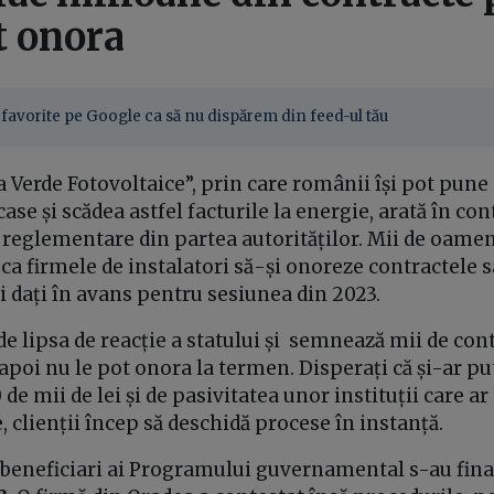
t onora
favorite pe Google ca să nu dispărem din feed-ul tău
 Verde Fotovoltaice”, prin care românii își pot pune
ase și scădea astfel facturile la energie, arată în co
 reglementare din partea autorităților. Mii de oamen
ca firmele de instalatori să-și onoreze contractele 
i dați în avans pentru sesiunea din 2023.
de lipsa de reacție a statului și semnează mii de con
e apoi nu le pot onora la termen. Disperați că și-ar p
de mii de lei și de pasivitatea unor instituții care ar 
, clienții încep să deschidă procese în instanță.
 beneficiari ai Programului guvernamental s-au final