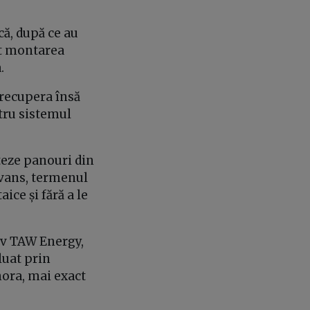
că, după ce au
lt montarea
a.
i recupera însă
tru sistemul
teze panouri din
avans, termenul
aice și fără a le
iv TAW Energy,
luat prin
nora, mai exact