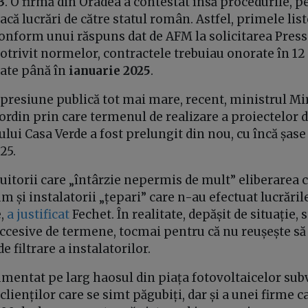
3
. O firmă din Oradea a contestat însă procedurile, p
facă lucrări de către statul român. Astfel, primele list
conform unui răspuns dat de AFM la solicitarea Pres
Potrivit normelor, contractele trebuiau onorate în 12 
late până în
ianuarie 2025
.
presiune publică tot mai mare, recent, ministrul Mir
rdin prin care termenul de realizare a proiectelor 
ui Casa Verde a fost prelungit din nou, cu încă șase 
025.
uitorii care „întârzie nepermis de mult” eliberarea c
m și instalatorii „țepari” care n-au efectuat lucrări
e,
a justificat
Fechet. În realitate, depășit de situație,
uccesive de termene, tocmai pentru că nu reușește să
e filtrare a instalatorilor.
mentat pe larg haosul din piața fotovoltaicelor sub
clienților care se simt păgubiți, dar și a unei firme 