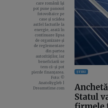
care românii își
pot pune panouri
fotovoltaice pe
case și scădea
astfel facturile la
energie, arată în
continuare lipsa
de organizare și
de reglementare
din partea
autorităților, iar
beneficiarii se
tem că-și pot
ȘTIRI
pierde finanțarea.
Foto: ©
Anatoliygleb |
Anchetă
Dreamstime.com
Statul v
firmele 