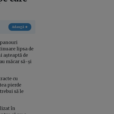
Adaugă ★
 panouri
ntinuare lipsa de
i așteaptă de
sau măcar să-și
tracte cu
utea pierde
trebui să le
izat în