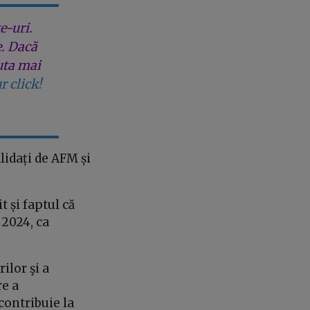
e-uri.
e. Dacă
uta mai
r click!
lidați de AFM și
t și faptul că
2024, ca
ilor şi a
re a
contribuie la