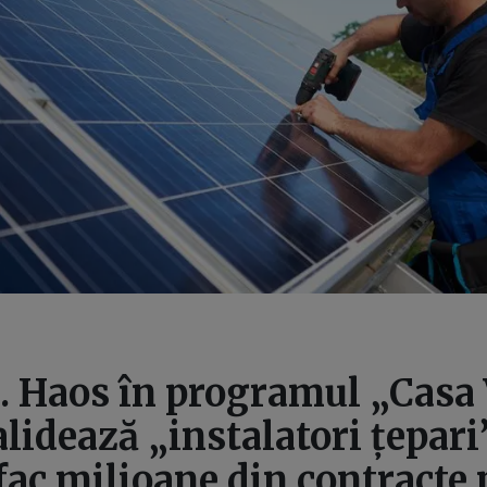
. Haos în programul „Casa 
alidează „instalatori țepari”
fac milioane din contracte 