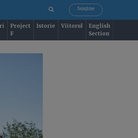
Susține
ri
Project
Istorie
Viitorul
English
F
Section