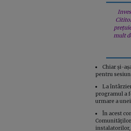
Inves
Citito
prețui
mult de
Chiar și-aș
pentru sesiun
La întârzie
programul a f
urmare a unei 
În acest co
Comunităţilor 
instalatorilor