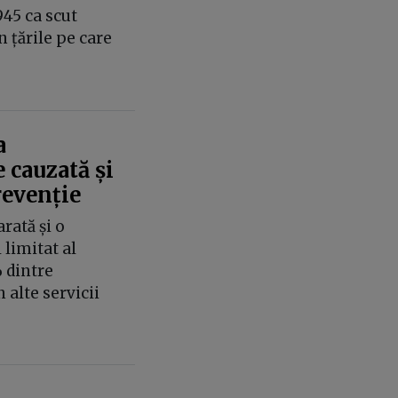
945 ca scut
 țările pe care
a
 cauzată și
revenție
rată și o
limitat al
 dintre
n alte servicii