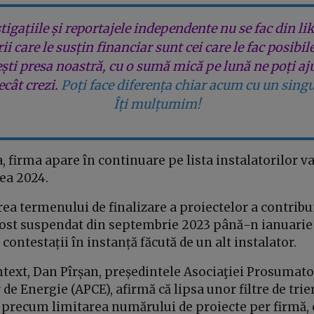
tigațiile și reportajele independente nu se fac din lik
rii care le susțin financiar sunt cei care le fac posibil
ești presa noastră, cu o sumă mică pe lună ne poți aj
cât crezi.
Poți face diferența chiar acum cu un singu
Îți mulțumim!
a, firma apare în continuare pe lista instalatorilor va
ea 2024.
rea termenului de finalizare a proiectelor a contribui
ost suspendat din septembrie 2023 până-n ianuarie 
contestații în instanță făcută de un alt instalator.
ntext, Dan Pîrșan, președintele Asociaţiei Prosumator
de Energie (APCE), afirmă că lipsa unor filtre de trie
, precum limitarea numărului de proiecte per firmă, 