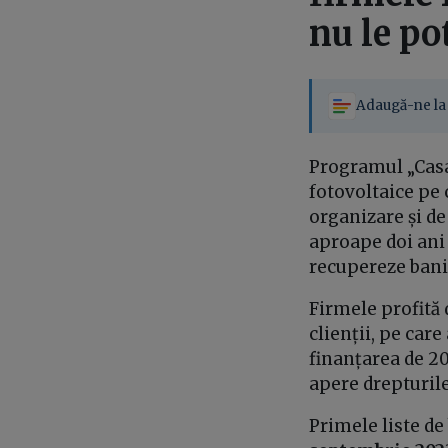
nu le po
Adaugă-ne la 
Programul „Casa
fotovoltaice pe c
organizare și de
aproape doi ani 
recupereze bani
Firmele profită 
clienții, pe car
finanțarea de 20 
apere drepturile
Primele liste de