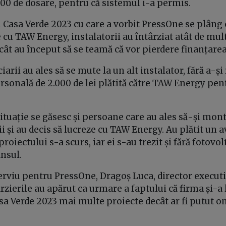
00 de dosare, pentru că sistemul i-a permis.
i Casa Verde 2023 cu care a vorbit PressOne se plâng 
e cu TAW Energy, instalatorii au întârziat atât de mu
cât au început să se teamă că vor pierdere finanțare
iarii au ales să se mute la un alt instalator, fără a-ș
rsonală de 2.000 de lei plătită către TAW Energy pen
situație se găsesc și persoane care au ales să-și mon
i și au decis să lucreze cu TAW Energy. Au plătit un 
proiectului s-a scurs, iar ei s-au trezit și fără fotovolt
ansul.
erviu pentru PressOne, Dragoș Luca, director execut
ârzierile au apărut ca urmare a faptului că firma și-a 
a Verde 2023 mai multe proiecte decât ar fi putut o