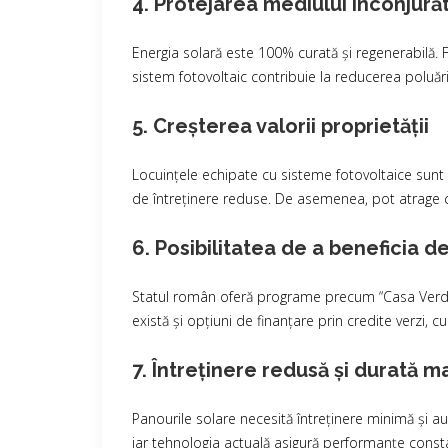
4. Protejarea mediului înconjură
Energia solară este 100% curată și regenerabilă. 
sistem fotovoltaic contribuie la reducerea poluării
5. Creșterea valorii proprietății
Locuințele echipate cu sisteme fotovoltaice sunt m
de întreținere reduse. De asemenea, pot atrage chi
6. Posibilitatea de a beneficia de
Statul român oferă programe precum “Casa Verde” c
există și opțiuni de finanțare prin credite verzi,
7. Întreținere redusă și durată m
Panourile solare necesită întreținere minimă și au 
iar tehnologia actuală asigură performanțe constan