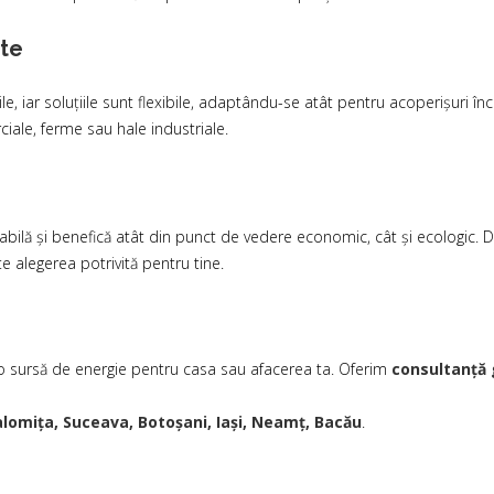
ate
e, iar soluțiile sunt flexibile, adaptându-se atât pentru acoperișuri înc
rciale, ferme sau hale industriale.
rabilă și benefică atât din punct de vedere economic, cât și ecologic. Da
e alegerea potrivită pentru tine.
-o sursă de energie pentru casa sau afacerea ta. Oferim
consultanță 
 Ialomița, Suceava, Botoșani, Iași, Neamț, Bacău
.