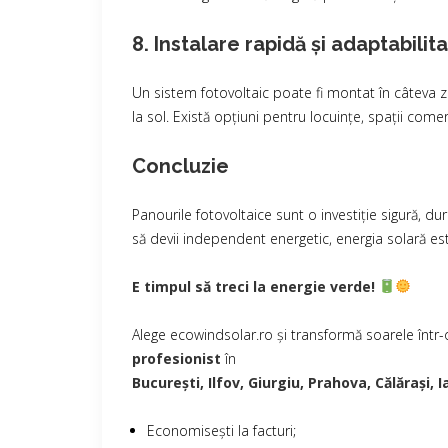
8. Instalare rapidă și adaptabilit
Un sistem fotovoltaic poate fi montat în câteva zil
la sol. Există opțiuni pentru locuințe, spații come
Concluzie
Panourile fotovoltaice sunt o investiție sigură, du
să devii independent energetic, energia solară est
E timpul să treci la energie verde!
Alege ecowindsolar.ro și transformă soarele într
profesionist
în
București, Ilfov, Giurgiu, Prahova, Călărași,
Economisești la facturi;