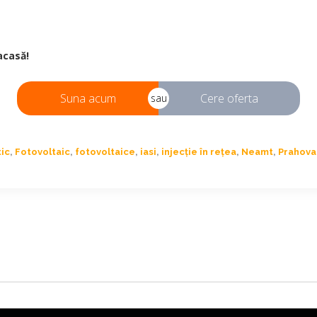
acasă!
Suna acum
Cere oferta
sau
ic
,
Fotovoltaic
,
fotovoltaice
,
iasi
,
injecție în rețea
,
Neamt
,
Prahova