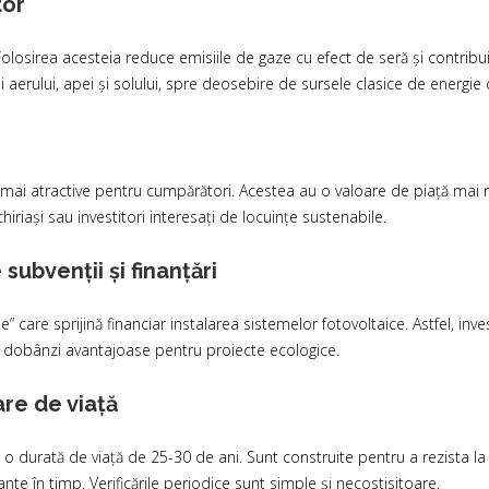
tor
Folosirea acesteia reduce emisiile de gaze cu efect de seră și contrib
 aerului, apei și solului, spre deosebire de sursele clasice de energie 
ai atractive pentru cumpărători. Acestea au o valoare de piață mai ridi
riași sau investitori interesați de locuințe sustenabile.
 subvenții și finanțări
are sprijină financiar instalarea sistemelor fotovoltaice. Astfel, inve
 cu dobânzi avantajoase pentru proiecte ecologice.
are de viață
o durată de viață de 25-30 de ani. Sunt construite pentru a rezista la c
te în timp. Verificările periodice sunt simple și necostisitoare.