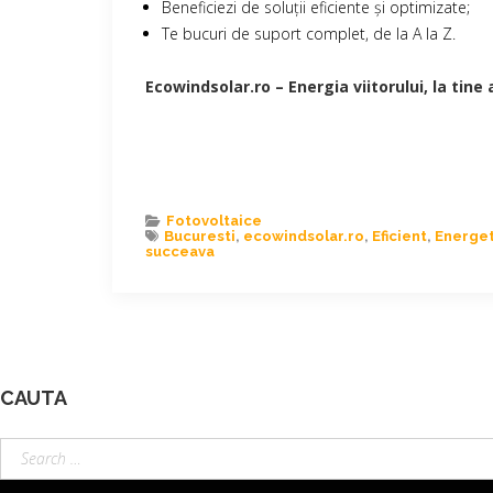
Beneficiezi de soluții eficiente și optimizate;
Te bucuri de suport complet, de la A la Z.
Ecowindsolar.ro – Energia viitorului, la tine 
Fotovoltaice
Bucuresti
,
ecowindsolar.ro
,
Eficient
,
Energet
succeava
CAUTA