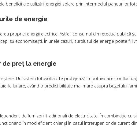
le beneficii ale utilizării energiei solare prin intermediul panourilor fot
turile de energie
rea propriei energii electrice. Astfel, consumul din rețeaua publică sc
 începi să economisești. În unele cazuri, surplusul de energie poate fi liv
r de preț la energie
creștere. Un sistem fotovoltaic te protejează împotriva acestor fluctuați
uielile lunare, având o predictibilitate mai mare asupra bugetului famili
ependent de furnizorii tradiționali de electricitate. În combinație cu si
cționând în mod eficient chiar și în cazul întreruperilor de curent din