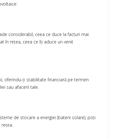
ovoltaice:
ade considerabil, ceea ce duce la facturi mai
rat în rețea, ceea ce îți aduce un venit
i, oferindu-ți stabilitate financiară pe termen
ei sau afacerii tale.
steme de stocare a energiei (baterii solare), poți
 rețea.