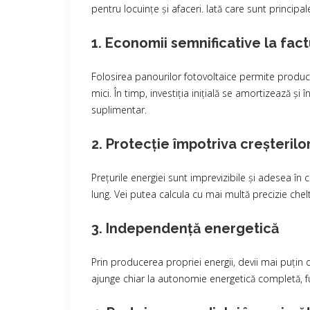
pentru locuințe și afaceri. Iată care sunt principale
1. Economii semnificative la fac
Folosirea panourilor fotovoltaice permite produce
mici. În timp, investiția inițială se amortizează și
suplimentar.
2. Protecție împotriva creșterilo
Prețurile energiei sunt imprevizibile și adesea în 
lung. Vei putea calcula cu mai multă precizie chelt
3. Independență energetică
Prin producerea propriei energii, devii mai puțin d
ajunge chiar la autonomie energetică completă, fun