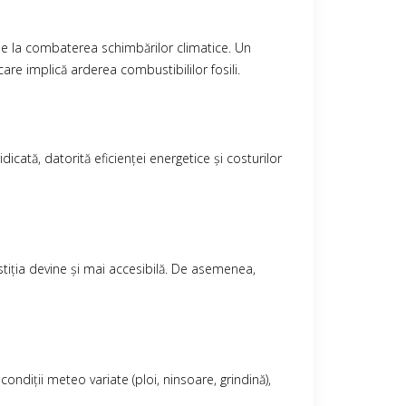
uie la combaterea schimbărilor climatice. Un
care implică arderea combustibililor fosili.
cată, datorită eficienței energetice și costurilor
stiția devine și mai accesibilă. De asemenea,
ondiții meteo variate (ploi, ninsoare, grindină),