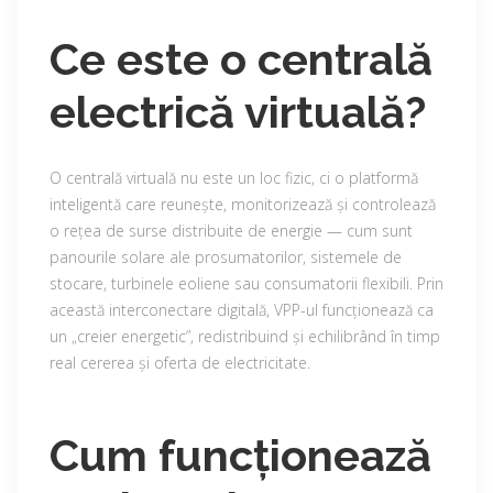
Ce este o centrală
electrică virtuală?
O centrală virtuală nu este un loc fizic, ci o platformă
inteligentă care reunește, monitorizează și controlează
o rețea de surse distribuite de energie — cum sunt
panourile solare ale prosumatorilor, sistemele de
stocare, turbinele eoliene sau consumatorii flexibili. Prin
această interconectare digitală, VPP-ul funcționează ca
un „creier energetic”, redistribuind și echilibrând în timp
real cererea și oferta de electricitate.
Cum funcționează