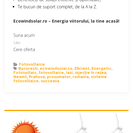
Te bucuri de suport complet, de la A la Z.
Ecowindsolar.ro – Energia viitorului, la tine acasă!
Suna acum
sau
Cere oferta
Fotovoltaice
Bucuresti
,
ecowindsolar.ro
,
Eficient
,
Energetic
,
Fotovoltaic
,
fotovoltaice
,
iasi
,
injecție în rețea
,
Neamt
,
Prahova
,
prosumator
,
romania
,
sisteme
fotovoltaice
,
succeava