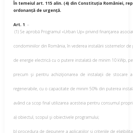
În temeiul art. 115 alin. (4) din Constituția României, 
ordonanță de urgență.
Art. 1
. –
(1) Se aprobă Programul «Urban Up» privind finanţarea asociați
condominiilor din România, în vederea instalării sistemelor d
de energie electrică cu o putere instalată de minim 10 kWp, pe
precum şi pentru achiziţionarea de instalaţii de stocare a
regenerabile, cu o capacitate de minim 50% din puterea instal
având ca scop final utilizarea acesteia pentru consumul propri
a) obiectul, scopul şi obiectivele programului;
b) procedura de depunere a aplicațiilor şi criteriile de eligibilita