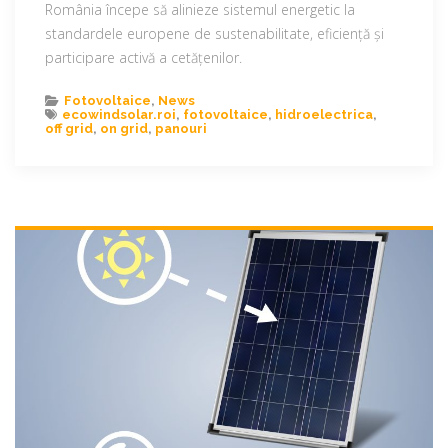
România începe să alinieze sistemul energetic la
standardele europene de sustenabilitate, eficiență și
participare activă a cetățenilor.
Fotovoltaice
,
News
ecowindsolar.roi
,
fotovoltaice
,
hidroelectrica
,
off grid
,
on grid
,
panouri