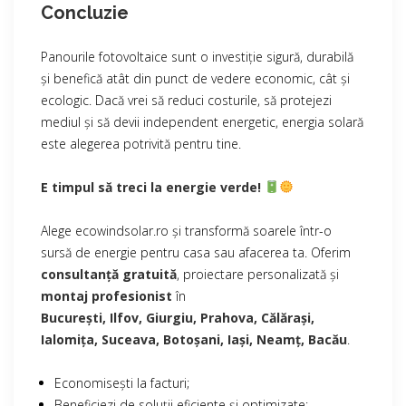
Concluzie
Panourile fotovoltaice sunt o investiție sigură, durabilă
și benefică atât din punct de vedere economic, cât și
ecologic. Dacă vrei să reduci costurile, să protejezi
mediul și să devii independent energetic, energia solară
este alegerea potrivită pentru tine.
E timpul să treci la energie verde!
Alege ecowindsolar.ro și transformă soarele într-o
sursă de energie pentru casa sau afacerea ta. Oferim
consultanță gratuită
, proiectare personalizată și
montaj profesionist
în
București, Ilfov, Giurgiu, Prahova, Călărași,
Ialomița, Suceava, Botoșani, Iași, Neamț, Bacău
.
Economisești la facturi;
Beneficiezi de soluții eficiente și optimizate;