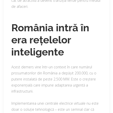
cât de atractivă a devenit tranziția verde pentru mediul
de afaceri.
România intră în
era rețelelor
inteligente
Acest demers vine într-un context în care numărul
prosumatorilor din România a depășit 200.000, cu o
putere instalată de peste 2.500 MW. Este o creștere
exponențială care impune adaptarea urgentă a
infrastructurii.
Implementarea unei centrale electrice virtuale nu este
doar o soluție tehnologică – este un semnal clar că