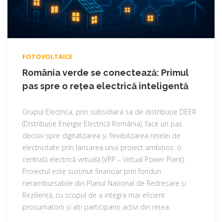
FOTOVOLTAICE
România verde se conectează: Primul
pas spre o rețea electrică inteligentă
Grupul Electrica, prin subsidiara sa de distribuție DEER
(Distribuție Energie Electrică România), face un pas
decisiv spre digitalizarea și flexibilizarea rețelei de
electricitate prin lansarea unui proiect ambițios: o
centrală electrică virtuală (VPP – Virtual Power Plant).
Proiectul este susținut financiar prin fonduri
nerambursabile din Planul Național de Redresare și
Reziliență, cu scopul de a integra mai eficient
prosumatorii și alți participanți activi din rețea.