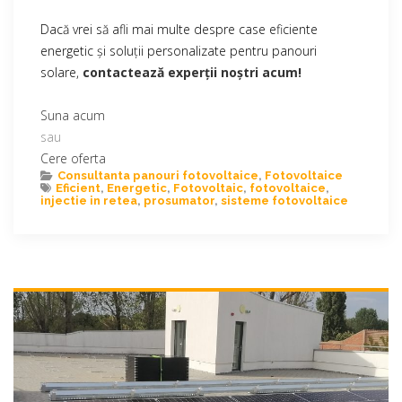
Dacă vrei să afli mai multe despre case eficiente
energetic și soluții personalizate pentru panouri
solare,
contactează experții noștri acum!
Suna acum
sau
Cere oferta
Consultanta panouri fotovoltaice
,
Fotovoltaice
Eficient
,
Energetic
,
Fotovoltaic
,
fotovoltaice
,
injectie in retea
,
prosumator
,
sisteme fotovoltaice