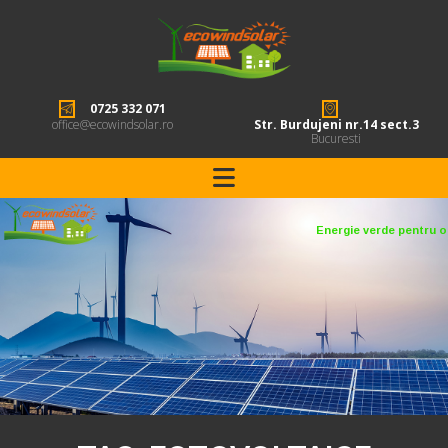
0725 332 071
office@ecowindsolar.ro
Str. Burdujeni nr.14 sect.3
Bucuresti
Energie verde pentru o