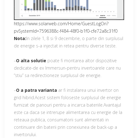
https://www.solarweb.com/Home/GuestLogOn?
pvSystemId=7596388c-f484-48f0-b1f0-cfe72a8c31f0
Nota:
In zilele 1, 8 si 9 decembrie, o parte din surplusul
de energie s-a injectat in retea pentru diverse teste.
–
O alta solutie
poate fi montarea altor dispozitive
dedicate-de ex Immersun-pentru invertoarele care nu
“stiu” sa redirectioneze surplusul de energie.
–
O a patra varianta
ar fi instalarea unui invertor on
grid hibrid.Acest sistem foloseste surplusul de energie
furnizat de panouri pentru a incarca bateriile.Avantajul
este ca daca se intrerupe alimentarea cu energie de la
reteaua publica, consumatorii sunt alimentati in
continuare din baterii prin conexiunea de back-up a
invertorului.