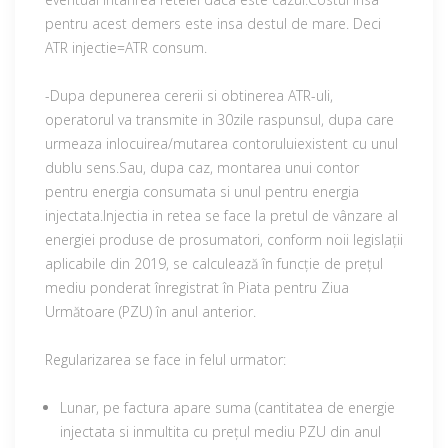
pentru acest demers este insa destul de mare. Deci
ATR injectie=ATR consum.
-Dupa depunerea cererii si obtinerea ATR-uli,
operatorul va transmite in 30zile raspunsul, dupa care
urmeaza inlocuirea/mutarea contoruluiexistent cu unul
dublu sens.Sau, dupa caz, montarea unui contor
pentru energia consumata si unul pentru energia
injectata.Injectia in retea se face la pretul de vânzare al
energiei produse de prosumatori, conform noii legislații
aplicabile din 2019, se calculează în funcție de prețul
mediu ponderat înregistrat în Piata pentru Ziua
Următoare (PZU) în anul anterior.
Regularizarea se face in felul urmator:
Lunar, pe factura apare suma (cantitatea de energie
injectata si inmultita cu prețul mediu PZU din anul