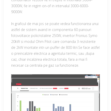
3000W, fie in regim on-of in intervalul 3000-6000-
9000W.
In graficul de mai jos se poate vedea functionarea unui
astfel de sistem avand in componenta 60 panouri
fotovoltaice policristaline 250W, invertor Fronius Symo
20kW si modul Ohm Pilot care comanda 3 rezistente
de 2kW montate intr-un puffer de 800 litri.Se face astfel
o preincalzire electrica a agentului termic, sau ,dupa
caz, chiar incalzirea electrica totala, fara a mai fi
necesar ca centrala pe gaz sa functioneze.