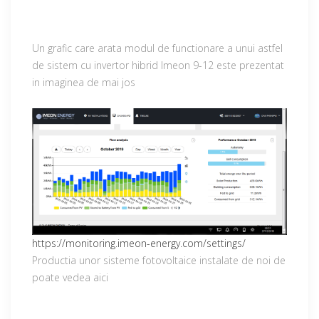
Un grafic care arata modul de functionare a unui astfel
de sistem cu invertor hibrid Imeon 9-12 este prezentat
in imaginea de mai jos
https://monitoring.imeon-energy.com/settings/
Productia unor sisteme fotovoltaice instalate de noi de
poate vedea aici