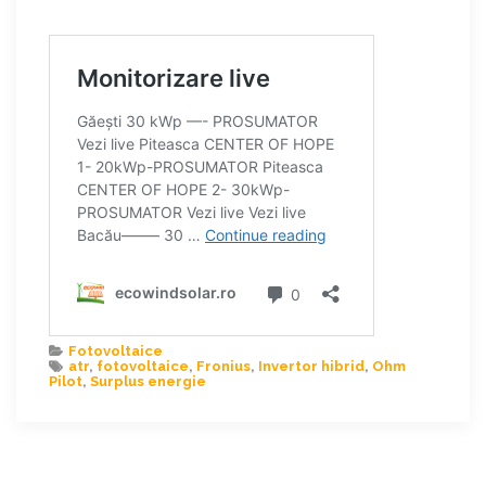
Fotovoltaice
atr
,
fotovoltaice
,
Fronius
,
Invertor hibrid
,
Ohm
Pilot
,
Surplus energie