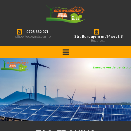
0725 332 071
office@ecowindsolar.ro
Str. Burdujeni nr.14 sect.3
Bucuresti
Energie verde pentru o