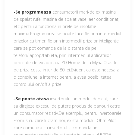
-Se programeaza
consumatorii mari-de ex masina
de spalat rufe, masina de spalat vase, aer conditionat,
etc pentru a functiona in orele de insolatie
maxima.Programarea se poate face fie prin intermediul
prizelor cu timer, fie prin intermedil prizelor inteligente,
care se pot comanda de la distanta de pe
telefon/laptop/tableta, prin intermediul aplicatiilor
dedicate-de ex aplicatia YD Home de la Myria.O astfel
de priza costa in jur de 80 lei.Evident ca este necesara
o conexiune la internet pentru a avea posibilitatea
controlului on/off a prizei.
–
Se poate atasa
invertorului un modul dedicat, care
sa direjeze excesul de putere produs de panouri catre
un consumator rezistiv.De exemplu, pentru invertoarele
Fronius cu care lucram noi, exista modulul Ohm Pilot
care comunica cu invertorul si comanda un
condumator rezistiv fie in trepte in intervalul 500W-