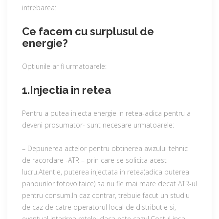
intrebarea:
Ce facem cu surplusul de
energie?
Optiunile ar fi urmatoarele:
1.Injectia in retea
Pentru a putea injecta energie in retea-adica pentru a
deveni prosumator- sunt necesare urmatoarele:
– Depunerea actelor pentru obtinerea avizului tehnic
de racordare -ATR – prin care se solicita acest
lucru.Atentie, puterea injectata in retea(adica puterea
panourilor fotovoltaice) sa nu fie mai mare decat ATR-ul
pentru consum.In caz contrar, trebuie facut un studiu
de caz de catre operatorul local de distributie si,
eventual intarirea retelei daca este cazul.Costul insa