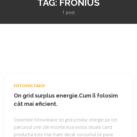
TAG:
FRONIUS
1 post
FOTOVOLTAICE
On grid surplus energie.Cum îl folosim
cât mai eficient.
Sistemele fotovoltaice on grid produc energie pe tot
parcursul unei zile insorite.Insa exista situatii cand
productia este mai mare decat consumul.Se pune