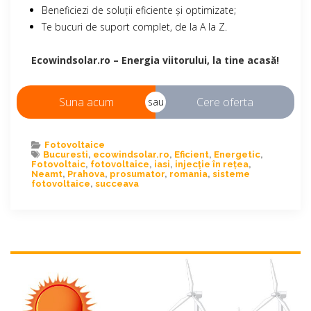
Beneficiezi de soluții eficiente și optimizate;
Te bucuri de suport complet, de la A la Z.
Ecowindsolar.ro – Energia viitorului, la tine acasă!
Suna acum
Cere oferta
sau
Fotovoltaice
Bucuresti
,
ecowindsolar.ro
,
Eficient
,
Energetic
,
Fotovoltaic
,
fotovoltaice
,
iasi
,
injecție în rețea
,
Neamt
,
Prahova
,
prosumator
,
romania
,
sisteme
fotovoltaice
,
succeava