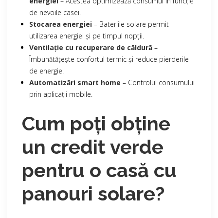
energiei
– Acestea optimizează consumul în funcție
de nevoile casei.
Stocarea energiei
– Bateriile solare permit
utilizarea energiei și pe timpul nopții.
Ventilație cu recuperare de căldură
–
Îmbunătățește confortul termic și reduce pierderile
de energie.
Automatizări smart home
– Controlul consumului
prin aplicații mobile.
Cum poți obține
un credit verde
pentru o casă cu
panouri solare?