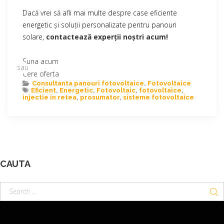
Dacă vrei să afli mai multe despre case eficiente
energetic și soluții personalizate pentru panouri
solare,
contactează experții noștri acum!
Suna acum
sau
Cere oferta
Consultanta panouri fotovoltaice
,
Fotovoltaice
Eficient
,
Energetic
,
Fotovoltaic
,
fotovoltaice
,
injectie in retea
,
prosumator
,
sisteme fotovoltaice
CAUTA