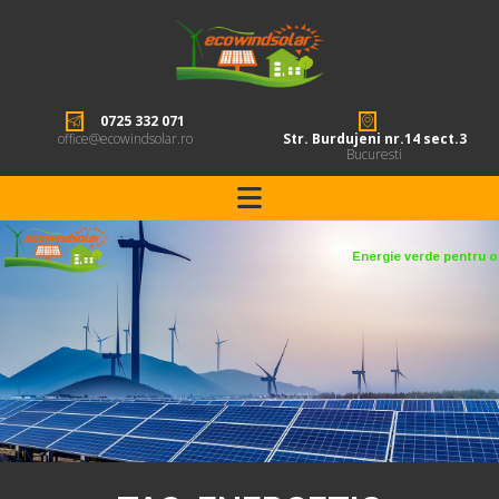
0725 332 071
office@ecowindsolar.ro
Str. Burdujeni nr.14 sect.3
Bucuresti
Energie verde pentru o