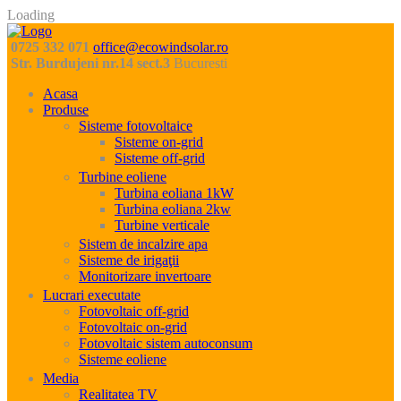
Loading
0725 332 071
office@ecowindsolar.ro
Str. Burdujeni nr.14 sect.3
Bucuresti
Acasa
Produse
Sisteme fotovoltaice
Sisteme on-grid
Sisteme off-grid
Turbine eoliene
Turbina eoliana 1kW
Turbina eoliana 2kw
Turbine verticale
Sistem de incalzire apa
Sisteme de irigaţii
Monitorizare invertoare
Lucrari executate
Fotovoltaic off-grid
Fotovoltaic on-grid
Fotovoltaic sistem autoconsum
Sisteme eoliene
Media
Realitatea TV