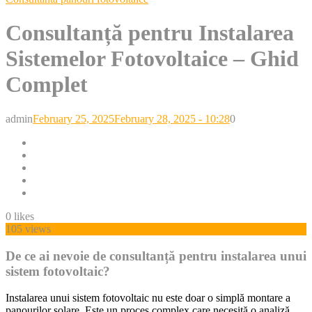
Consultanță pentru Instalarea
Sistemelor Fotovoltaice – Ghid
Complet
Posted
admin
February 25, 2025
February 28, 2025 - 10:28
0
on
0
likes
105 views
De ce ai nevoie de consultanță pentru instalarea unui
sistem fotovoltaic
?
Instalarea unui sistem fotovoltaic nu este doar o simplă montare a
panourilor solare. Este un proces complex care necesită o analiză