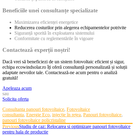
Beneficiile unei consultanțe specializate
Maximizarea eficienței energetice
Reducerea costurilor prin alegerea echipamentelor potrivite
Siguranță sporită în exploatarea sistemului
Conformitate cu reglementările în vigoare
Contactează experții noștr
i!
Dacă vrei să beneficiezi de un sistem fotovoltaic eficient și sigur,
echipa ecowindsolar.ro îți oferă consultanță personalizată și soluții
adaptate nevoilor tale. Contactează-ne acum pentru o analiză
gratuită!
Apeleaza acum
sau
Solicita oferta
Categories
Consultanta panouri fotovoltaice
,
Fotovoltaice
Tags
consultanta
,
Energie Eco
,
injecție în rețea
,
Panouri fotovoltaice
,
panouri fotovoltaice policristaline
Post
Previous
Previous
Studiu de caz: Relocarea si optimizare panouri fotovoltaice
post:
pentru hala de productie