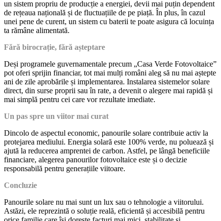
un sistem propriu de producție a energiei, devii mai puțin dependent
de rețeaua națională și de fluctuațiile de pe piață. În plus, în cazul
unei pene de curent, un sistem cu baterii te poate asigura că locuința
ta rămâne alimentată.
Fără birocrație, fără așteptare
Deși programele guvernamentale precum „Casa Verde Fotovoltaice”
pot oferi sprijin financiar, tot mai mulți români aleg să nu mai aștepte
ani de zile aprobările și implementarea. Instalarea sistemelor solare
direct, din surse proprii sau în rate, a devenit o alegere mai rapidă și
mai simplă pentru cei care vor rezultate imediate.
Un pas spre un viitor mai curat
Dincolo de aspectul economic, panourile solare contribuie activ la
protejarea mediului. Energia solară este 100% verde, nu poluează și
ajută la reducerea amprentei de carbon. Astfel, pe lângă beneficiile
financiare, alegerea panourilor fotovoltaice este și o decizie
responsabilă pentru generațiile viitoare.
Concluzie
Panourile solare nu mai sunt un lux sau o tehnologie a viitorului.
Astăzi, ele reprezintă o soluție reală, eficientă și accesibilă pentru
orice familie care își dorește facturi mai mici, stabilitate și