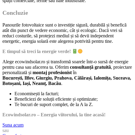
spații comerciale, ferme sau hale industriale.
Concluzie
Panourile fotovoltaice sunt o investiție sigură, durabilă și benefică
atât din punct de vedere economic, cât și ecologic. Dacă vrei să
reduci costurile, să protejezi mediul și să devii independent
energetic, energia solară este alegerea potrivită pentru tine.
E timpul să treci la energie verde!
Alege ecowindsolar.ro și transformă soarele într-o sursă de energie
pentru casa sau afacerea ta. Oferim
consultanță gratuită
, proiectare
personalizată și
montaj profesionist
în
București, Ilfov, Giurgiu, Prahova, Călărași, Ialomița, Suceava,
Botoșani, Iași, Neamț, Bacău
.
Economisești la facturi;
Beneficiezi de soluții eficiente și optimizate;
Te bucuri de suport complet, de la A la Z.
Ecowindsolar.ro – Energia viitorului, la tine acasă!
Suna acum
sau