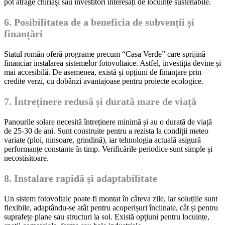
pot atrage chiriași sau investitori interesați de locuințe sustenabile.
6. Posibilitatea de a beneficia de subvenții și
finanțări
Statul român oferă programe precum “Casa Verde” care sprijină
financiar instalarea sistemelor fotovoltaice. Astfel, investiția devine și
mai accesibilă. De asemenea, există și opțiuni de finanțare prin
credite verzi, cu dobânzi avantajoase pentru proiecte ecologice.
7. Întreținere redusă și durată mare de viață
Panourile solare necesită întreținere minimă și au o durată de viață
de 25-30 de ani. Sunt construite pentru a rezista la condiții meteo
variate (ploi, ninsoare, grindină), iar tehnologia actuală asigură
performanțe constante în timp. Verificările periodice sunt simple și
necostisitoare.
8. Instalare rapidă și adaptabilitate
Un sistem fotovoltaic poate fi montat în câteva zile, iar soluțiile sunt
flexibile, adaptându-se atât pentru acoperișuri înclinate, cât și pentru
suprafețe plane sau structuri la sol. Există opțiuni pentru locuințe,