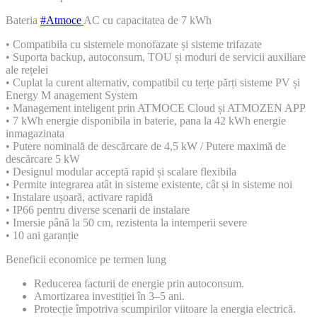
Bateria
#Atmoce
AC cu capacitatea de 7 kWh
• Compatibila cu sistemele monofazate și sisteme trifazate
• Suporta backup, autoconsum, TOU și moduri de servicii auxiliare
ale rețelei
• Cuplat la curent alternativ, compatibil cu terțe părți sisteme PV și
Energy M anagement System
• Management inteligent prin ATMOCE Cloud și ATMOZEN APP
• 7 kWh energie disponibila in baterie, pana la 42 kWh energie
inmagazinata
• Putere nominală de descărcare de 4,5 kW / Putere maximă de
descărcare 5 kW
• Designul modular acceptă rapid și scalare flexibila
• Permite integrarea atât in sisteme existente, cât și in sisteme noi
• Instalare ușoară, activare rapidă
• IP66 pentru diverse scenarii de instalare
• Imersie până la 50 cm, rezistenta la intemperii severe
• 10 ani garanție
Beneficii economice pe termen lung
Reducerea facturii de energie prin autoconsum.
Amortizarea investiției în 3–5 ani.
Protecție împotriva scumpirilor viitoare la energia electrică.