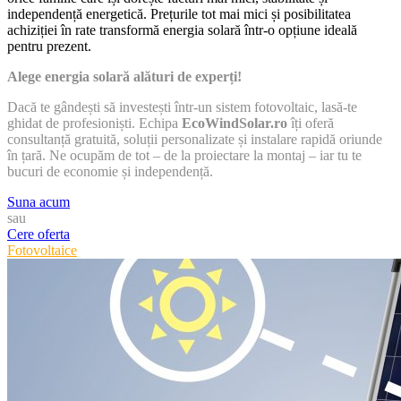
independență energetică. Prețurile tot mai mici și posibilitatea
achiziției în rate transformă energia solară într-o opțiune ideală
pentru prezent.
Alege energia solară alături de experți!
Dacă te gândești să investești într-un sistem fotovoltaic, lasă-te
ghidat de profesioniști. Echipa
EcoWindSolar.ro
îți oferă
consultanță gratuită, soluții personalizate și instalare rapidă oriunde
în țară. Ne ocupăm de tot – de la proiectare la montaj – iar tu te
bucuri de economie și independență.
Suna acum
sau
Cere oferta
Categories
Fotovoltaice