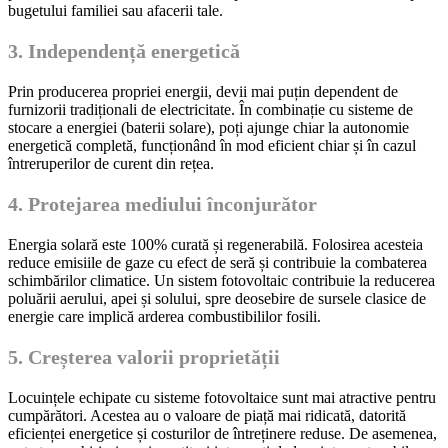
bugetului familiei sau afacerii tale.
3. Independență energetică
Prin producerea propriei energii, devii mai puțin dependent de
furnizorii tradiționali de electricitate. În combinație cu sisteme de
stocare a energiei (baterii solare), poți ajunge chiar la autonomie
energetică completă, funcționând în mod eficient chiar și în cazul
întreruperilor de curent din rețea.
4. Protejarea mediului înconjurător
Energia solară este 100% curată și regenerabilă. Folosirea acesteia
reduce emisiile de gaze cu efect de seră și contribuie la combaterea
schimbărilor climatice. Un sistem fotovoltaic contribuie la reducerea
poluării aerului, apei și solului, spre deosebire de sursele clasice de
energie care implică arderea combustibililor fosili.
5. Creșterea valorii proprietății
Locuințele echipate cu sisteme fotovoltaice sunt mai atractive pentru
cumpărători. Acestea au o valoare de piață mai ridicată, datorită
eficienței energetice și costurilor de întreținere reduse. De asemenea,