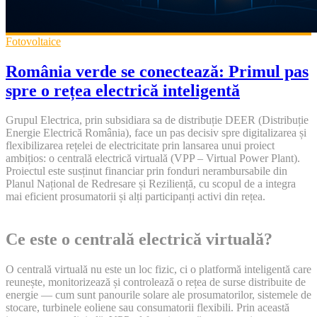
Fotovoltaice
România verde se conectează: Primul pas
spre o rețea electrică inteligentă
Grupul Electrica, prin subsidiara sa de distribuție DEER (Distribuție
Energie Electrică România), face un pas decisiv spre digitalizarea și
flexibilizarea rețelei de electricitate prin lansarea unui proiect
ambițios: o centrală electrică virtuală (VPP – Virtual Power Plant).
Proiectul este susținut financiar prin fonduri nerambursabile din
Planul Național de Redresare și Reziliență, cu scopul de a integra
mai eficient prosumatorii și alți participanți activi din rețea.
Ce este o centrală electrică virtuală?
O centrală virtuală nu este un loc fizic, ci o platformă inteligentă care
reunește, monitorizează și controlează o rețea de surse distribuite de
energie — cum sunt panourile solare ale prosumatorilor, sistemele de
stocare, turbinele eoliene sau consumatorii flexibili. Prin această