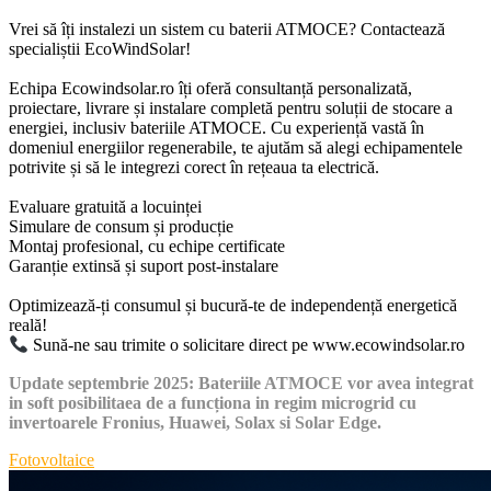
Vrei să îți instalezi un sistem cu baterii ATMOCE? Contactează
specialiștii EcoWindSolar!
Echipa Ecowindsolar.ro îți oferă consultanță personalizată,
proiectare, livrare și instalare completă pentru soluții de stocare a
energiei, inclusiv bateriile ATMOCE. Cu experiență vastă în
domeniul energiilor regenerabile, te ajutăm să alegi echipamentele
potrivite și să le integrezi corect în rețeaua ta electrică.
Evaluare gratuită a locuinței
Simulare de consum și producție
Montaj profesional, cu echipe certificate
Garanție extinsă și suport post-instalare
Optimizează-ți consumul și bucură-te de independență energetică
reală!
Sună-ne sau trimite o solicitare direct pe www.ecowindsolar.ro
Update septembrie 2025: Bateriile ATMOCE vor avea integrat
in soft posibilitaea de a funcționa in regim microgrid cu
invertoarele Fronius, Huawei, Solax si Solar Edge.
Categories
Fotovoltaice