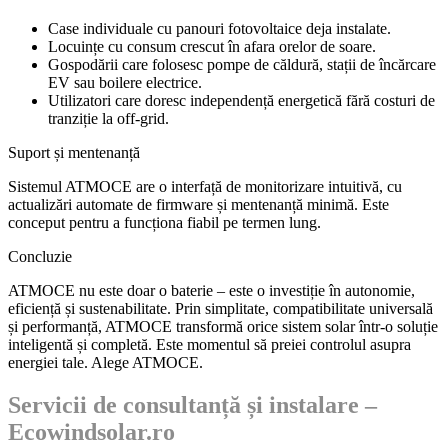
Case individuale cu panouri fotovoltaice deja instalate.
Locuințe cu consum crescut în afara orelor de soare.
Gospodării care folosesc pompe de căldură, stații de încărcare
EV sau boilere electrice.
Utilizatori care doresc independență energetică fără costuri de
tranziție la off-grid.
Suport și mentenanță
Sistemul ATMOCE are o interfață de monitorizare intuitivă, cu
actualizări automate de firmware și mentenanță minimă. Este
conceput pentru a funcționa fiabil pe termen lung.
Concluzie
ATMOCE nu este doar o baterie – este o investiție în autonomie,
eficiență și sustenabilitate. Prin simplitate, compatibilitate universală
și performanță, ATMOCE transformă orice sistem solar într-o soluție
inteligentă și completă. Este momentul să preiei controlul asupra
energiei tale. Alege ATMOCE.
Servicii de consultanță și instalare –
Ecowindsolar.ro