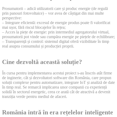
Prosumatorii – adică utilizatorii care și produc energie (de regulă
prin panouri fotovoltaice) – vor avea de câștigat din mai multe
perspective:
– Integrare eficientă: excesul de energie produs poate fi valorificat
mai ușor, fără riscul blocajelor în rețea;
– Acces la piețe de energie: prin intermediul agregatorului virtual,
prosumatorii pot vinde sau cumpăra energie pe piețele de echilibrare;
– Transparență și control: sistemul digital oferă vizibilitate în timp
real asupra consumului și producției proprii.
Cine dezvoltă această soluție?
În cursa pentru implementarea acestui proiect s-au înscris atât firme
de inginerie, cât și dezvoltatori software din România, care propun
soluții complexe pentru automatizare, integrare IoT și analiză de date
în timp real. Se remarcă implicarea unor companii cu experiență
solidă în sectorul energetic, ceea ce arată cât de atractivă a devenit
tranziția verde pentru mediul de afaceri.
România intră în era rețelelor inteligente