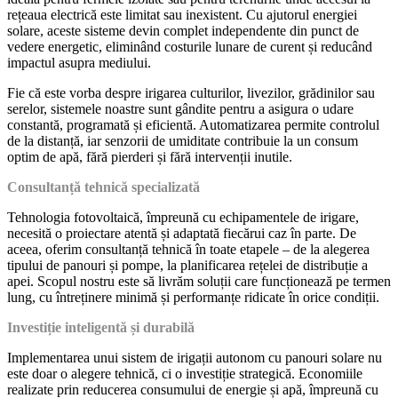
rețeaua electrică este limitat sau inexistent. Cu ajutorul energiei
solare, aceste sisteme devin complet independente din punct de
vedere energetic, eliminând costurile lunare de curent și reducând
impactul asupra mediului.
Fie că este vorba despre irigarea culturilor, livezilor, grădinilor sau
serelor, sistemele noastre sunt gândite pentru a asigura o udare
constantă, programată și eficientă. Automatizarea permite controlul
de la distanță, iar senzorii de umiditate contribuie la un consum
optim de apă, fără pierderi și fără intervenții inutile.
Consultanță tehnică specializată
Tehnologia fotovoltaică, împreună cu echipamentele de irigare,
necesită o proiectare atentă și adaptată fiecărui caz în parte. De
aceea, oferim consultanță tehnică în toate etapele – de la alegerea
tipului de panouri și pompe, la planificarea rețelei de distribuție a
apei. Scopul nostru este să livrăm soluții care funcționează pe termen
lung, cu întreținere minimă și performanțe ridicate în orice condiții.
Investiție inteligentă și durabilă
Implementarea unui sistem de irigații autonom cu panouri solare nu
este doar o alegere tehnică, ci o investiție strategică. Economiile
realizate prin reducerea consumului de energie și apă, împreună cu