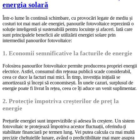
energia solară
Într-o lume în continuă schimbare, cu provocări legate de mediu și
costuri tot mai mari ale energiei, panourile fotovoltaice reprezintă o
soluție inteligentă și sustenabilă pentru locuințe și afaceri. Iată care
sunt principalele beneficii ale utilizării energiei solare prin
intermediul panourilor fotovoltaice:
1. Economii semnificative la facturile de energie
Folosirea panourilor fotovoltaice permite producerea propriei energii
electrice. Astfel, consumul din rețeaua publică scade considerabil,
ceea ce duce la facturi mai mici. În timp, investiția inițială se
amortizează și începi să economisești. În unele cazuri, surplusul de
energie poate fi livrat în rețea, ceea ce îți aduce un venit suplimentar.
2. Protecție împotriva creșterilor de preț la
energie
Prețurile energiei sunt imprevizibile și adesea în creștere. Un sistem
fotovoltaic te protejează împotriva acestor fluctuații, oferindu-ți
stabilitate financiară pe termen lung. Vei putea calcula cu mai multă
precizie cheltuielile lunare, având o predictibilitate mai mare asupra