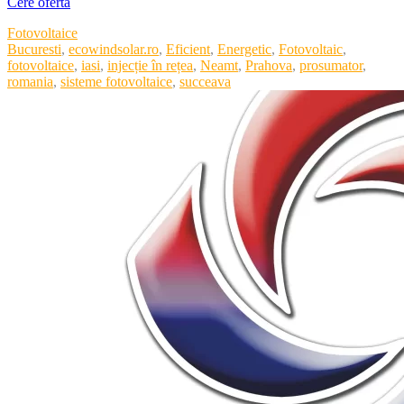
Cere oferta
Categories
Fotovoltaice
Tags
Bucuresti
,
ecowindsolar.ro
,
Eficient
,
Energetic
,
Fotovoltaic
,
fotovoltaice
,
iasi
,
injecție în rețea
,
Neamt
,
Prahova
,
prosumator
,
romania
,
sisteme fotovoltaice
,
succeava