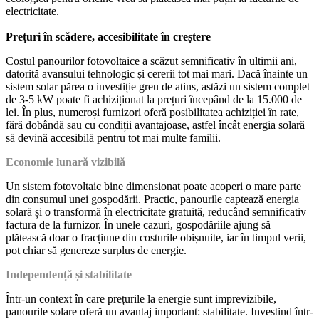
electricitate.
Prețuri în scădere, accesibilitate în creștere
Costul panourilor fotovoltaice a scăzut semnificativ în ultimii ani,
datorită avansului tehnologic și cererii tot mai mari. Dacă înainte un
sistem solar părea o investiție greu de atins, astăzi un sistem complet
de 3-5 kW poate fi achiziționat la prețuri începând de la 15.000 de
lei. În plus, numeroși furnizori oferă posibilitatea achiziției în rate,
fără dobândă sau cu condiții avantajoase, astfel încât energia solară
să devină accesibilă pentru tot mai multe familii.
Economie lunară vizibilă
Un sistem fotovoltaic bine dimensionat poate acoperi o mare parte
din consumul unei gospodării. Practic, panourile captează energia
solară și o transformă în electricitate gratuită, reducând semnificativ
factura de la furnizor. În unele cazuri, gospodăriile ajung să
plătească doar o fracțiune din costurile obișnuite, iar în timpul verii,
pot chiar să genereze surplus de energie.
Independență și stabilitate
Într-un context în care prețurile la energie sunt imprevizibile,
panourile solare oferă un avantaj important: stabilitate. Investind într-