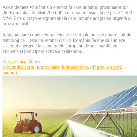
Acest demers vine într-un context în care numărul prosumatorilor
din România a depășit 200.000, cu o putere instalată de peste 2.500
MW. Este o creștere exponențială care impune adaptarea urgentă a
infrastructurii.
Implementarea unei centrale electrice virtuale nu este doar o soluție
tehnologică – este un semnal clar că România începe să alinieze
sistemul energetic la standardele europene de sustenabilitate,
eficiență și participare activă a cetățenilor.
Categories
Fotovoltaice
,
News
Tags
ecowindsolar.roi
,
fotovoltaice
,
hidroelectrica
,
off grid
,
on grid
,
panouri