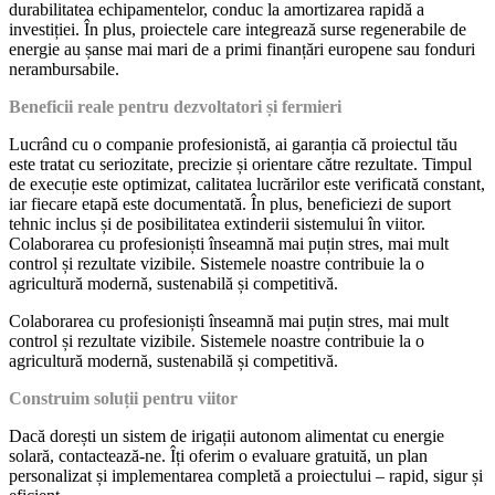
durabilitatea echipamentelor, conduc la amortizarea rapidă a
investiției. În plus, proiectele care integrează surse regenerabile de
energie au șanse mai mari de a primi finanțări europene sau fonduri
nerambursabile.
Beneficii reale pentru dezvoltatori și fermieri
Lucrând cu o companie profesionistă, ai garanția că proiectul tău
este tratat cu seriozitate, precizie și orientare către rezultate. Timpul
de execuție este optimizat, calitatea lucrărilor este verificată constant,
iar fiecare etapă este documentată. În plus, beneficiezi de suport
tehnic inclus și de posibilitatea extinderii sistemului în viitor.
Colaborarea cu profesioniști înseamnă mai puțin stres, mai mult
control și rezultate vizibile. Sistemele noastre contribuie la o
agricultură modernă, sustenabilă și competitivă.
Colaborarea cu profesioniști înseamnă mai puțin stres, mai mult
control și rezultate vizibile. Sistemele noastre contribuie la o
agricultură modernă, sustenabilă și competitivă.
Construim soluții pentru viitor
Dacă dorești un sistem de irigații autonom alimentat cu energie
solară, contactează-ne. Îți oferim o evaluare gratuită, un plan
personalizat și implementarea completă a proiectului – rapid, sigur și