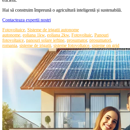
eficient.
Hai să construim împreună o agricultură inteligentă și sustenabilă.
Contacteaza expertii nostri
Categories
Fotovoltaice
,
Sisteme de irigatii autonome
Tags
autonome
,
eoliana 1kw
,
eoliana 2kw
,
Fotovoltaic
,
Panouri
fotovoltaice
,
panouri solare ieftine
,
prosumator
,
prosumatori
,
romania
,
sisteme de irigatii
,
sisteme fotovoltaice
,
sisteme on grid