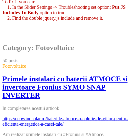
To fix it you can:
1. In the Slider Settings -> Troubleshooting set option:
Put JS
Includes To Body
option to true.
2. Find the double jquery.js include and remove it.
Skip
Category:
Fotovoltaice
to
content
50 posts
Fotovoltaice
Primele instalari cu baterii ATMOCE si
invertoare Fronius SYMO SNAP
INVERTER
In completarea acestui articol:
https://ecowindsolar.ro/bateriile-atmoce-o-solutie-de-viitor-pentru-
eficienta-energetica-a-casei-tale/
Am realizat primele instalari cu #Fronius si #Atmoce.