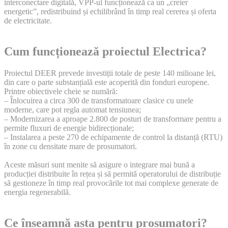
interconectare digitală, VPP-ul funcționează ca un „creier
energetic”, redistribuind și echilibrând în timp real cererea și oferta
de electricitate.
Cum funcționează proiectul Electrica?
Proiectul DEER prevede investiții totale de peste 140 milioane lei,
din care o parte substanțială este acoperită din fonduri europene.
Printre obiectivele cheie se numără:
– Înlocuirea a circa 300 de transformatoare clasice cu unele
moderne, care pot regla automat tensiunea;
– Modernizarea a aproape 2.800 de posturi de transformare pentru a
permite fluxuri de energie bidirecționale;
– Instalarea a peste 270 de echipamente de control la distanță (RTU)
în zone cu densitate mare de prosumatori.
Aceste măsuri sunt menite să asigure o integrare mai bună a
producției distribuite în rețea și să permită operatorului de distribuție
să gestioneze în timp real provocările tot mai complexe generate de
energia regenerabilă.
Ce înseamnă asta pentru prosumatori?