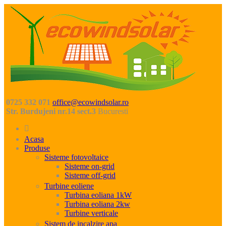
0725 332 071
office@ecowindsolar.ro
Str. Burdujeni nr.14 sect.3
Bucuresti
Acasa
Produse
Sisteme fotovoltaice
Sisteme on-grid
Sisteme off-grid
Turbine eoliene
Turbina eoliana 1kW
Turbina eoliana 2kw
Turbine verticale
Sistem de incalzire apa