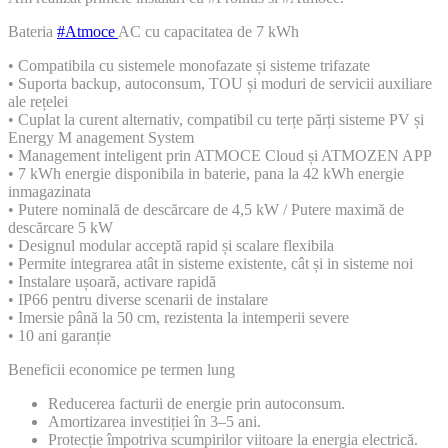
Bateria
#Atmoce
AC cu capacitatea de 7 kWh
• Compatibila cu sistemele monofazate și sisteme trifazate
• Suporta backup, autoconsum, TOU și moduri de servicii auxiliare
ale rețelei
• Cuplat la curent alternativ, compatibil cu terțe părți sisteme PV și
Energy M anagement System
• Management inteligent prin ATMOCE Cloud și ATMOZEN APP
• 7 kWh energie disponibila in baterie, pana la 42 kWh energie
inmagazinata
• Putere nominală de descărcare de 4,5 kW / Putere maximă de
descărcare 5 kW
• Designul modular acceptă rapid și scalare flexibila
• Permite integrarea atât in sisteme existente, cât și in sisteme noi
• Instalare ușoară, activare rapidă
• IP66 pentru diverse scenarii de instalare
• Imersie până la 50 cm, rezistenta la intemperii severe
• 10 ani garanție
Beneficii economice pe termen lung
Reducerea facturii de energie prin autoconsum.
Amortizarea investiției în 3–5 ani.
Protecție împotriva scumpirilor viitoare la energia electrică.