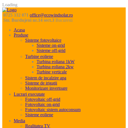
Loading
0725 332 071
office@ecowindsolar.ro
Str. Burdujeni nr.14 sect.3
Bucuresti
Acasa
Produse
Sisteme fotovoltaice
Sisteme on-grid
Sisteme off-grid
Turbine eoliene
Turbina eoliana 1kW
Turbina eoliana 2kw
Turbine verticale
Sistem de incalzire apa
Sisteme de irigaţii
Monitorizare invertoare
Lucrari executate
Fotovoltaic off-grid
Fotovoltaic on-grid
Fotovoltaic sistem autoconsum
Sisteme eoliene
Media
Realitatea TV