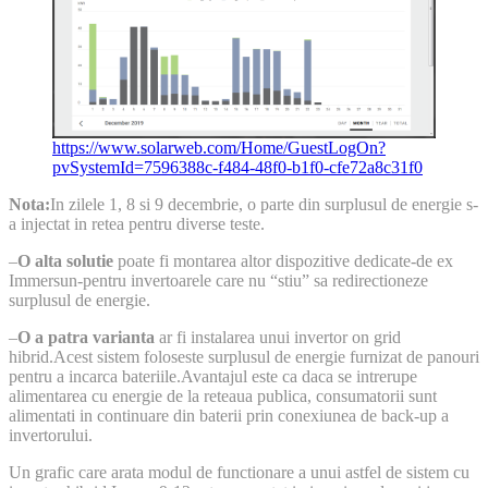
https://www.solarweb.com/Home/GuestLogOn?
pvSystemId=7596388c-f484-48f0-b1f0-cfe72a8c31f0
Nota:
In zilele 1, 8 si 9 decembrie, o parte din surplusul de energie s-
a injectat in retea pentru diverse teste.
–
O alta solutie
poate fi montarea altor dispozitive dedicate-de ex
Immersun-pentru invertoarele care nu “stiu” sa redirectioneze
surplusul de energie.
–
O a patra varianta
ar fi instalarea unui invertor on grid
hibrid.Acest sistem foloseste surplusul de energie furnizat de panouri
pentru a incarca bateriile.Avantajul este ca daca se intrerupe
alimentarea cu energie de la reteaua publica, consumatorii sunt
alimentati in continuare din baterii prin conexiunea de back-up a
invertorului.
Un grafic care arata modul de functionare a unui astfel de sistem cu