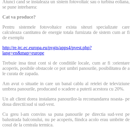
Atunci cand se instaleaza un sistem fotovoltaic sau o turbina eoliana,
se pune intrebarea:
Cat va produce?
Pentru sistemele fotovoltaice exista siteuri specializate care
calculeaza cantitatea de energie totala furnizata de sistem cum ar fi
de exemplu
http://re.jrc.ec.europa.eu/pvgis/apps4/pvest.php?
lang=en&map=europe
Trebuie insa tinut cont si de conditiile locale, cum ar fi :orientare
acoperis, posibile obstacole ce pot umbri panourile, posibilitatea de a
le curata de zapada.
Am avut o situatie in care un banal cablu al retelei de televiziune
umbrea panourile, producand o scadere a puterii acestora cu 20%.
Un alt client dorea instalarea panourilor-la recomandarea noasta- pe
doua directii:sud si sud-vest.
Cu greu l-am convins sa puna panourile pe directia sud-vest pe
balustrada balconului, nu pe acoperis, fiindca acolo erau umbrite de
cosul de la centrala termica.