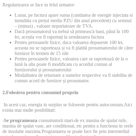
Regularizarea se face in felul urmator:
Lunar, pe factura apare suma (cantitatea de energie injectata si
inmultita cu prețul mediu PZU din anul precedent) cu semnul
– (minus) , valoare nepurtatoare de TVA.
Dacă prosumatorul va trebui să primească bani, până în 100
lei, aceștia vor fi raportați la următoarea factura
Pentru persoanele fizice, daca valoarea depaseste 100 lei,
aceasta nu se raporteaza și va fi platită prosumatorului de către
furnizor în termen de 15 zile
Pentru persoanele fizice, valoarea care se raportează de la o
lună la alta poate fi modificata cu acordul comun al
furnizorului și prosumatorului
Modalitatea de returnare a sumelor respective va fi stabilita de
comun acord de furnizor și prosumator.
2.Folosirea pentru consumul propriu
In acest caz, energia in surplus se foloseste pentru autoconsum.Aici
exista mai multe posibilitati:
-Se programeaza
consumatorii mari-de ex masina de spalat rufe,
masina de spalat vase, aer conditionat, etc pentru a functiona in orele
de insolatie maxima.Programarea se poate face fie prin intermediul