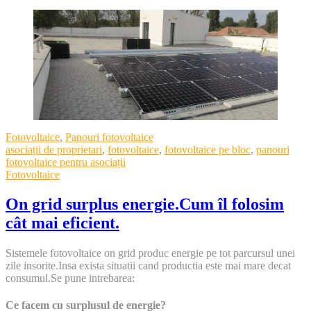
Categories
Fotovoltaice
,
Panouri fotovoltaice
Tags
asociații de proprietari
,
fotovoltaice
,
fotovoltaice pe bloc
,
panouri
fotovoltaice pentru asociații
Fotovoltaice
On grid surplus energie.Cum îl folosim
cât mai eficient.
Sistemele fotovoltaice on grid produc energie pe tot parcursul unei
zile insorite.Insa exista situatii cand productia este mai mare decat
consumul.Se pune intrebarea:
Ce facem cu surplusul de energie?