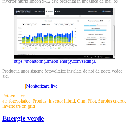
invertor hibrid Imeon 9-12 este prezentat in imaginea de mai jos
https://monitoring.imeon-energy.com/settings/
Productia unor sisteme fotovoltaice instalate de noi de poate vedea
aici
Monitorizare live
Categories
Fotovoltaice
Tags
atr
,
fotovoltaice
,
Fronius
,
Invertor hibrid
,
Ohm Pilot
,
Surplus energie
Invertoare on grid
Energie verde