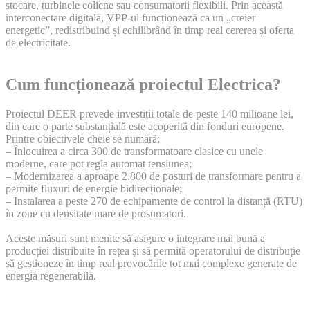
stocare, turbinele eoliene sau consumatorii flexibili. Prin această
interconectare digitală, VPP-ul funcționează ca un „creier
energetic”, redistribuind și echilibrând în timp real cererea și oferta
de electricitate.
Cum funcționează proiectul Electrica?
Proiectul DEER prevede investiții totale de peste 140 milioane lei,
din care o parte substanțială este acoperită din fonduri europene.
Printre obiectivele cheie se numără:
– Înlocuirea a circa 300 de transformatoare clasice cu unele
moderne, care pot regla automat tensiunea;
– Modernizarea a aproape 2.800 de posturi de transformare pentru a
permite fluxuri de energie bidirecționale;
– Instalarea a peste 270 de echipamente de control la distanță (RTU)
în zone cu densitate mare de prosumatori.
Aceste măsuri sunt menite să asigure o integrare mai bună a
producției distribuite în rețea și să permită operatorului de distribuție
să gestioneze în timp real provocările tot mai complexe generate de
energia regenerabilă.