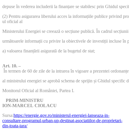
depuse în vederea includerii la finanțare se stabilesc prin Ghidul speci
(2) Pentru asigurarea liberului acces la informațiile publice privind pr
ul oficial al
Ministerului Energiei se creează o secțiune publică. În cadrul secțiuni
următoarele informații cu privire la obiectivele de investiții incluse î
a) valoarea finanțării asigurată de la bugetul de stat;
Art. 10. –
În termen de 60 de zile de la intrarea în vigoare a prezentei ordonanț
al ministrului energiei se aprobă schema de sprijin și Ghidul specific d
Monitorul Oficial al României, Partea I.
PRIM-MINISTRU
ION-MARCEL CIOLACU
Sursa:
https://energie.gov.ro/ministerul-energiei-lanseaza-in-
consultare-programul-urban-up-destinat-asociatiilor-de-proprietari-
din-toata-tara/