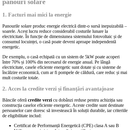
panouri solare
1. Facturi mai mici la energie
Panourile solare produc energie electrică dintr-o sursă inepuizabilă –
soarele. Acest lucru reduce considerabil costurile lunare la
electricitate. În funcție de dimensiunea sistemului fotovoltaic și de
consumul locuinței, o casă poate deveni aproape independentă
energetic.
De exemplu, o casă echipată cu un sistem de 5kW poate acoperi
între 70% și 100% din necesarul de energie anual. Pe lângă
electricitate, casele eficiente energetic sunt dotate și cu sisteme de
încălzire economică, cum ar fi pompele de căldură, care reduc și mai
mult costurile totale.
2. Acces la credite verzi și finanțări avantajoase
Băncile oferă
credite verzi
cu dobânzi reduse pentru achiziția sau
construcția caselor eficiente energetic. Aceste credite sunt destinate
persoanelor care doresc să investească în soluții durabile, iar criteriile
de eligibilitate includ:
Certificat de Performanță Energetică (CPE) clasa A sau B