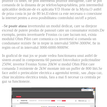
prizelor cu timer, fie prin intermedil prizelor inteligente, care se pot
comanda de la distanta de pe telefon/laptop/tableta, prin intermediul
aplicatiilor dedicate-de ex aplicatia YD Home de la Myria.O astfel
de priza costa in jur de 80 lei.Evident ca este necesara o conexiune
la internet pentru a avea posibilitatea controlului on/off a prizei.
–
Se poate atasa
invertorului un modul dedicat, care sa direjeze
excesul de putere produs de panouri catre un consumator rezistiv.De
exemplu, pentru invertoarele Fronius cu care lucram noi, exista
modulul Ohm Pilot care comunica cu invertorul si comanda un
condumator rezistiv fie in trepte in intervalul 500W-3000W, fie in
regim on-of in intervalul 3000-6000-9000W.
In graficul de mai jos se poate vedea functionarea unui astfel de
sistem avand in componenta 60 panouri fotovoltaice policristaline
250W, invertor Fronius Symo 20kW si modul Ohm Pilot care
comanda 3 rezistente de 2kW montate intr-un puffer de 800 litri.Se
face astfel o preincalzire electrica a agentului termic, sau ,dupa caz,
chiar incalzirea electrica totala, fara a mai fi necesar ca centrala pe
gaz sa functioneze.