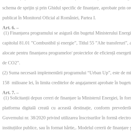
schema de sprijin și prin Ghidul specific de finanțare, aprobate prin or
publicat în Monitorul Oficial al României, Partea I.
Art. 6. –
(1) Finanțarea programului se asigură din bugetul Ministerului Energi
capitolul 81.01 ”Combustibil și energie”, Titlul 55 ”Alte transferuri”
alocate pentru finanțarea programelor/ proiectelor de eficiență energet
de CO2”.
(2) Suma necesară implementării programului “Urban Up”, este de m
158 milioane lei, în limita creditelor de angajament aprobate în buget
Art. 7. –
(1) Solicitanții depun cereri de finanțare la Ministerul Energiei, în for
platforma digitală creată cu această destinație, conform preveder
Guvernului nr. 38/2020 privind utilizarea înscrisurilor în formă electron
instituțiilor publice, sau în format hârtie,. Modelul cererii de finanțar