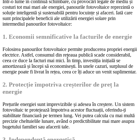
Într-o lume în continuă schimbare, cu provocări legate de mediu și
costuri tot mai mari ale energiei, panourile fotovoltaice reprezintă o
soluție inteligentă și sustenabilă pentru locuințe și afaceri. Iată care
sunt principalele beneficii ale utilizării energiei solare prin
intermediul panourilor fotovoltaice:
1. Economii semnificative la facturile de energie
Folosirea panourilor fotovoltaice permite producerea propriei energii
electrice. Astfel, consumul din rețeaua publică scade considerabil,
ceea ce duce la facturi mai mici. În timp, investiția inițială se
amortizează și începi să economisești. În unele cazuri, surplusul de
energie poate fi livrat în rețea, ceea ce îți aduce un venit suplimentar.
2. Protecție împotriva creșterilor de preț la
energie
Prețurile energiei sunt imprevizibile și adesea în creștere. Un sistem
fotovoltaic te protejează împotriva acestor fluctuații, oferindu-ți
stabilitate financiară pe termen lung. Vei putea calcula cu mai multă
precizie cheltuielile lunare, având o predictibilitate mai mare asupra
bugetului familiei sau afacerii tale.
3. Independență energetică