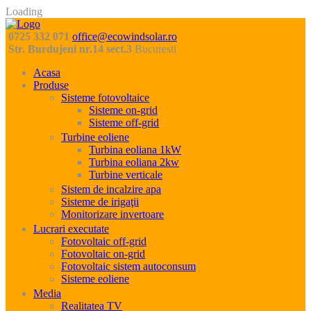
Loading
0725 332 071
office@ecowindsolar.ro
Str. Burdujeni nr.14 sect.3
Bucuresti
Acasa
Produse
Sisteme fotovoltaice
Sisteme on-grid
Sisteme off-grid
Turbine eoliene
Turbina eoliana 1kW
Turbina eoliana 2kw
Turbine verticale
Sistem de incalzire apa
Sisteme de irigaţii
Monitorizare invertoare
Lucrari executate
Fotovoltaic off-grid
Fotovoltaic on-grid
Fotovoltaic sistem autoconsum
Sisteme eoliene
Media
Realitatea TV