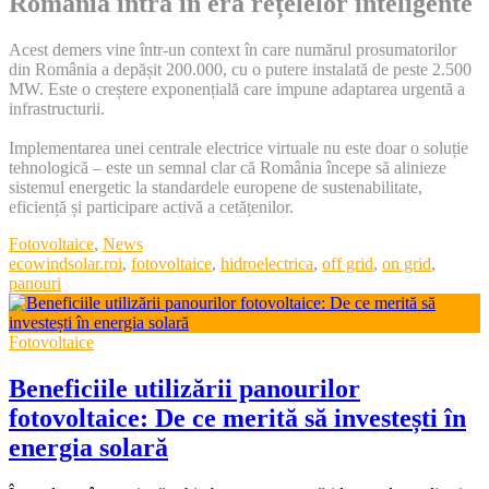
România intră în era rețelelor inteligente
Acest demers vine într-un context în care numărul prosumatorilor
din România a depășit 200.000, cu o putere instalată de peste 2.500
MW. Este o creștere exponențială care impune adaptarea urgentă a
infrastructurii.
Implementarea unei centrale electrice virtuale nu este doar o soluție
tehnologică – este un semnal clar că România începe să alinieze
sistemul energetic la standardele europene de sustenabilitate,
eficiență și participare activă a cetățenilor.
Categories
Fotovoltaice
,
News
Tags
ecowindsolar.roi
,
fotovoltaice
,
hidroelectrica
,
off grid
,
on grid
,
panouri
Fotovoltaice
Beneficiile utilizării panourilor
fotovoltaice: De ce merită să investești în
energia solară