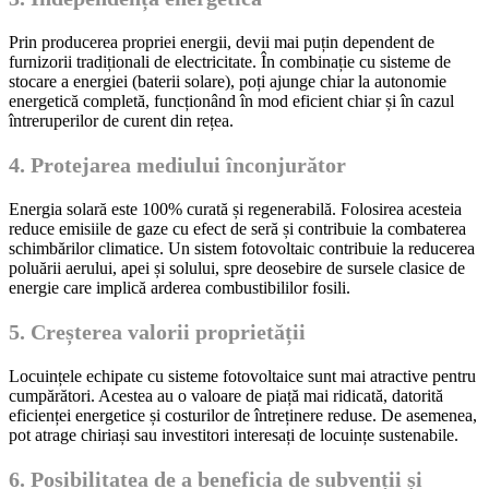
Prin producerea propriei energii, devii mai puțin dependent de
furnizorii tradiționali de electricitate. În combinație cu sisteme de
stocare a energiei (baterii solare), poți ajunge chiar la autonomie
energetică completă, funcționând în mod eficient chiar și în cazul
întreruperilor de curent din rețea.
4. Protejarea mediului înconjurător
Energia solară este 100% curată și regenerabilă. Folosirea acesteia
reduce emisiile de gaze cu efect de seră și contribuie la combaterea
schimbărilor climatice. Un sistem fotovoltaic contribuie la reducerea
poluării aerului, apei și solului, spre deosebire de sursele clasice de
energie care implică arderea combustibililor fosili.
5. Creșterea valorii proprietății
Locuințele echipate cu sisteme fotovoltaice sunt mai atractive pentru
cumpărători. Acestea au o valoare de piață mai ridicată, datorită
eficienței energetice și costurilor de întreținere reduse. De asemenea,
pot atrage chiriași sau investitori interesați de locuințe sustenabile.
6. Posibilitatea de a beneficia de subvenții și