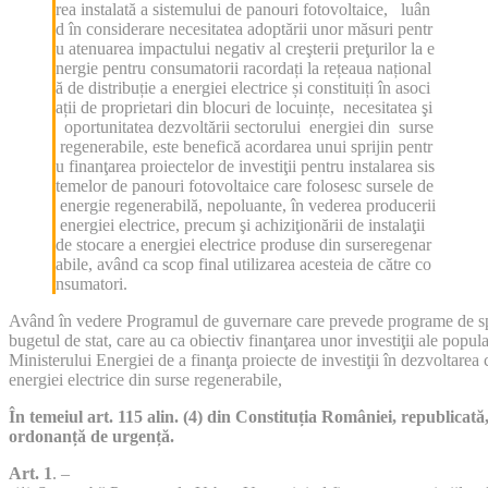
rea instalată a sistemului de panouri fotovoltaice, luân
d în considerare necesitatea adoptării unor măsuri pentr
u atenuarea impactului negativ al creşterii preţurilor la e
nergie pentru consumatorii racordați la rețeaua național
ă de distribuție a energiei electrice și constituiți în asoci
ații de proprietari din blocuri de locuințe, necesitatea şi
oportunitatea dezvoltării sectorului energiei din surse
regenerabile, este benefică acordarea unui sprijin pentr
u finanţarea proiectelor de investiţii pentru instalarea sis
temelor de panouri fotovoltaice care folosesc sursele de
energie regenerabilă, nepoluante, în vederea producerii
energiei electrice, precum şi achiziţionării de instalaţii
de stocare a energiei electrice produse din surseregenar
abile, având ca scop final utilizarea acesteia de către co
nsumatori.
Având în vedere Programul de guvernare care prevede programe de spri
bugetul de stat, care au ca obiectiv finanţarea unor investiţii ale popula
Ministerului Energiei de a finanţa proiecte de investiţii în dezvoltarea 
energiei electrice din surse regenerabile,
În temeiul art. 115 alin. (4) din Constituția României, republic
ordonanță de urgență.
Art. 1
. –