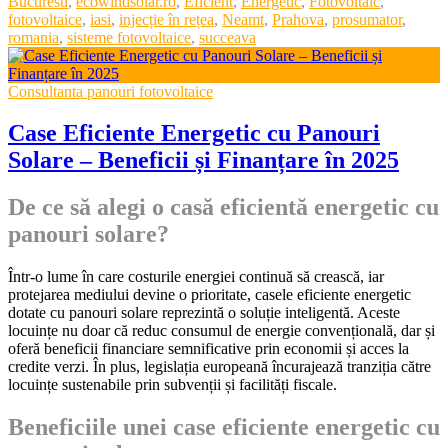
Tags
Bucuresti
,
ecowindsolar.ro
,
Eficient
,
Energetic
,
Fotovoltaic
,
fotovoltaice
,
iasi
,
injecție în rețea
,
Neamt
,
Prahova
,
prosumator
,
romania
,
sisteme fotovoltaice
,
succeava
Consultanta panouri fotovoltaice
Case Eficiente Energetic cu Panouri
Solare – Beneficii și Finanțare în 2025
De ce să alegi o casă eficientă energetic cu
panouri solare?
Într-o lume în care costurile energiei continuă să crească, iar
protejarea mediului devine o prioritate, casele eficiente energetic
dotate cu panouri solare reprezintă o soluție inteligentă. Aceste
locuințe nu doar că reduc consumul de energie convențională, dar și
oferă beneficii financiare semnificative prin economii și acces la
credite verzi. În plus, legislația europeană încurajează tranziția către
locuințe sustenabile prin subvenții și facilități fiscale.
Beneficiile unei case eficiente energetic cu