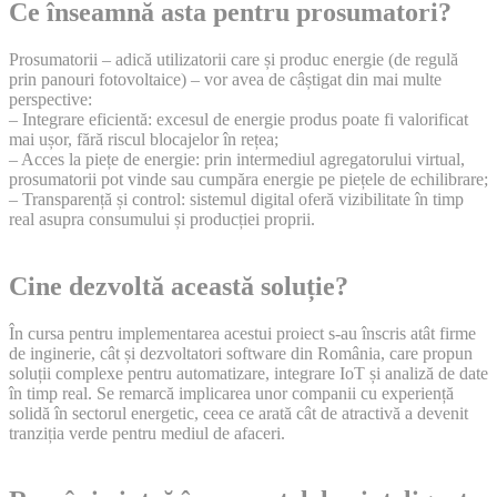
Ce înseamnă asta pentru prosumatori?
Prosumatorii – adică utilizatorii care și produc energie (de regulă
prin panouri fotovoltaice) – vor avea de câștigat din mai multe
perspective:
– Integrare eficientă: excesul de energie produs poate fi valorificat
mai ușor, fără riscul blocajelor în rețea;
– Acces la piețe de energie: prin intermediul agregatorului virtual,
prosumatorii pot vinde sau cumpăra energie pe piețele de echilibrare;
– Transparență și control: sistemul digital oferă vizibilitate în timp
real asupra consumului și producției proprii.
Cine dezvoltă această soluție?
În cursa pentru implementarea acestui proiect s-au înscris atât firme
de inginerie, cât și dezvoltatori software din România, care propun
soluții complexe pentru automatizare, integrare IoT și analiză de date
în timp real. Se remarcă implicarea unor companii cu experiență
solidă în sectorul energetic, ceea ce arată cât de atractivă a devenit
tranziția verde pentru mediul de afaceri.