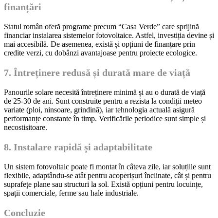
finanțări
Statul român oferă programe precum “Casa Verde” care sprijină
financiar instalarea sistemelor fotovoltaice. Astfel, investiția devine și
mai accesibilă. De asemenea, există și opțiuni de finanțare prin
credite verzi, cu dobânzi avantajoase pentru proiecte ecologice.
7. Întreținere redusă și durată mare de viață
Panourile solare necesită întreținere minimă și au o durată de viață
de 25-30 de ani. Sunt construite pentru a rezista la condiții meteo
variate (ploi, ninsoare, grindină), iar tehnologia actuală asigură
performanțe constante în timp. Verificările periodice sunt simple și
necostisitoare.
8. Instalare rapidă și adaptabilitate
Un sistem fotovoltaic poate fi montat în câteva zile, iar soluțiile sunt
flexibile, adaptându-se atât pentru acoperișuri înclinate, cât și pentru
suprafețe plane sau structuri la sol. Există opțiuni pentru locuințe,
spații comerciale, ferme sau hale industriale.
Concluzie