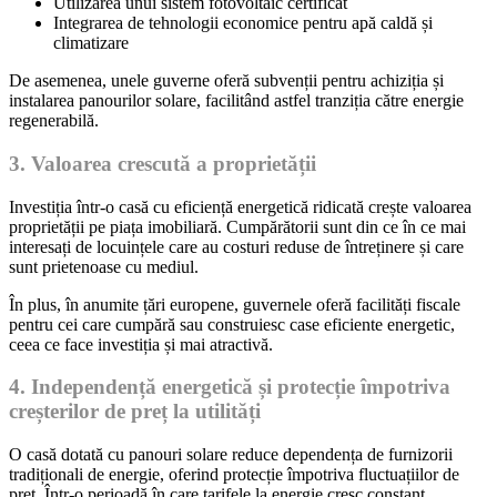
Utilizarea unui sistem fotovoltaic certificat
Integrarea de tehnologii economice pentru apă caldă și
climatizare
De asemenea, unele guverne oferă subvenții pentru achiziția și
instalarea panourilor solare, facilitând astfel tranziția către energie
regenerabilă.
3. Valoarea crescută a proprietății
Investiția într-o casă cu eficiență energetică ridicată crește valoarea
proprietății pe piața imobiliară. Cumpărătorii sunt din ce în ce mai
interesați de locuințele care au costuri reduse de întreținere și care
sunt prietenoase cu mediul.
În plus, în anumite țări europene, guvernele oferă facilități fiscale
pentru cei care cumpără sau construiesc case eficiente energetic,
ceea ce face investiția și mai atractivă.
4. Independență energetică și protecție împotriva
creșterilor de preț la utilități
O casă dotată cu panouri solare reduce dependența de furnizorii
tradiționali de energie, oferind protecție împotriva fluctuațiilor de
preț. Într-o perioadă în care tarifele la energie cresc constant,