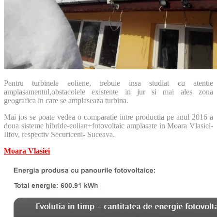
Pentru turbinele eoliene, trebuie insa studiat cu atentie
amplasamentul,obstacolele existente in jur si mai ales zona
geografica in care se amplaseaza turbina.
Mai jos se poate vedea o comparatie intre productia pe anul 2016 a
doua sisteme hibride-eolian+fotovoltaic amplasate in Moara Vlasiei-
Ilfov, respectiv Securiceni- Suceava.
Moara Vlasiei