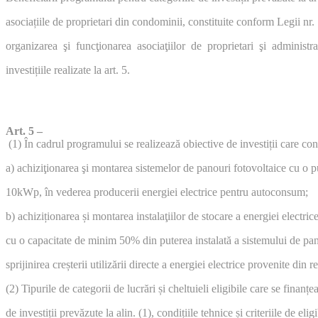
asociațiile de proprietari din condominii, constituite conform Legii nr.
organizarea şi funcţionarea asociaţiilor de proprietari şi administ
investițiile realizate la art. 5.
Art. 5 –
(1) În cadrul programului se realizează obiective de investiții care co
a) achiziţionarea şi montarea sistemelor de panouri fotovoltaice cu o 
10kWp, în vederea producerii energiei electrice pentru autoconsum;
b) achiziționarea și montarea instalaţiilor de stocare a energiei electr
cu o capacitate de minim 50% din puterea instalată a sistemului de pan
sprijinirea creșterii utilizării directe a energiei electrice provenite din 
(2) Tipurile de categorii de lucrări și cheltuieli eligibile care se finanț
de investiții prevăzute la alin. (1), condițiile tehnice și criteriile de eli