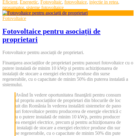
Tags
Eficient
,
Energetic
,
Fotovoltaic
,
fotovoltaice
,
injectie in retea
,
prosumator
,
sisteme fotovoltaice
Fotovoltaice
Fotovoltaice pentru asociații de
proprietari
Fotovoltaice pentru asociații de proprietari.
Finanţarea asociațiilor de proprietari pentru panouri fotovoltaice cu o
putere instalată de minim 10 kWp și pentru achiziționarea de
instalații de stocare a energiei electrice produse din surse
regenerabile, cu o capacitate de minim 50% din puterea instalată a
sistemului.
Având în vedere oportunitatea finanţării pentru consum
ul propriu asociațiilor de proprietari din blocurile de loc
uit din România în vederea instalării sistemelor de pano
uri fotovoltaice pentru producerea de energie electrică c
u o putere instalată de minim 10 kWp, pentru producer
ea energiei electrice, precum şi pentru achiziţionarea de
instalaţii de stocare a energiei electrice produse din sur
se regenerabile, cu o capacitate de minim 50% din pute