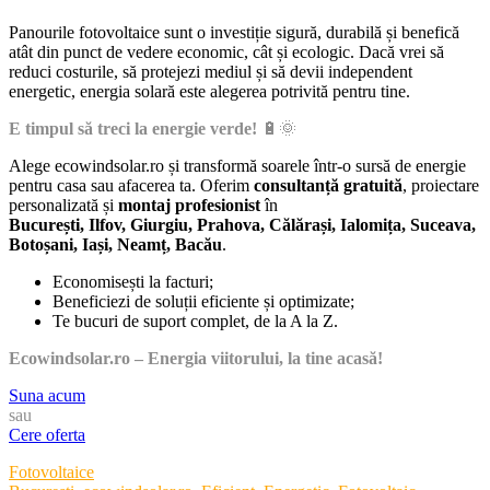
Panourile fotovoltaice sunt o investiție sigură, durabilă și benefică
atât din punct de vedere economic, cât și ecologic. Dacă vrei să
reduci costurile, să protejezi mediul și să devii independent
energetic, energia solară este alegerea potrivită pentru tine.
E timpul să treci la energie verde!
🔋🌞
Alege ecowindsolar.ro și transformă soarele într-o sursă de energie
pentru casa sau afacerea ta. Oferim
consultanță gratuită
, proiectare
personalizată și
montaj profesionist
în
București, Ilfov, Giurgiu, Prahova, Călărași, Ialomița, Suceava,
Botoșani, Iași, Neamț, Bacău
.
Economisești la facturi;
Beneficiezi de soluții eficiente și optimizate;
Te bucuri de suport complet, de la A la Z.
Ecowindsolar.ro – Energia viitorului, la tine acasă!
Suna acum
sau
Cere oferta
Categories
Fotovoltaice