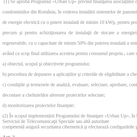
(1) Se aprobă Programul «Urban Up» privind finanţarea asociațiilor d
condominiilor din România, în vederea instalării sistemelor de panour
de energie electrică cu o putere instalată de minim 10 kWp, pentru pro
precum şi pentru achiziţionarea de instalaţii de stocare a energie
regenerabile, cu o capacitate de minim 50% din puterea instalată a sis
având ca scop final utilizarea acesteia pentru consumul propriu., care
a) obiectul, scopul şi obiectivele programului;
b) procedura de depunere a aplicațiilor şi criteriile de eligibilitate a che
c) condiţiile şi termenele de analiză, evaluare, selectare, aprobare, co
decontare a cheltuielilor aferente proiectelor selectate;
d) monitorizarea proiectelor finanțate;
(2) În scopul implementării Programului de finanţare «Urban Up», în b
Serviciul de Telecomunicaţii Speciale sau altă autoritate
competentă asigură securitatea cibernetică şi efectuează configurările ş