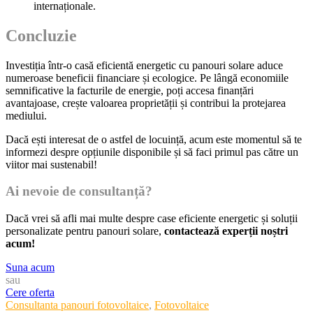
internaționale.
Concluzie
Investiția într-o casă eficientă energetic cu panouri solare aduce
numeroase beneficii financiare și ecologice. Pe lângă economiile
semnificative la facturile de energie, poți accesa finanțări
avantajoase, crește valoarea proprietății și contribui la protejarea
mediului.
Dacă ești interesat de o astfel de locuință, acum este momentul să te
informezi despre opțiunile disponibile și să faci primul pas către un
viitor mai sustenabil!
Ai nevoie de consultanță?
Dacă vrei să afli mai multe despre case eficiente energetic și soluții
personalizate pentru panouri solare,
contactează experții noștri
acum!
Suna acum
sau
Cere oferta
Categories
Consultanta panouri fotovoltaice
,
Fotovoltaice