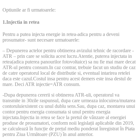
Optiunile ar fi urmatoarele:
1.Injectia in retea
Pentru a putea injecta energie in retea-adica pentru a deveni
prosumator- sunt necesare urmatoarele:
– Depunerea actelor pentru obtinerea avizului tehnic de racordare -
ATR – prin care se solicita acest lucru.Atentie, puterea injectata in
retea(adica puterea panourilor fotovoltaice) sa nu fie mai mare decat
ATR-ul pentru consum.In caz contrar, trebuie facut un studiu de caz
de catre operatorul local de distributie si, eventual intarirea retelei
daca este cazul.Costul insa pentru acest demers este insa destul de
mare. Deci ATR injectie=ATR consum.
-Dupa depunerea cererii si obtinerea ATR-uli, operatorul va
transmite in 30zile raspunsul, dupa care urmeaza inlocuirea/mutarea
contoruluiexistent cu unul dublu sens.Sau, dupa caz, montarea unui
contor pentru energia consumata si unul pentru energia
injectata.Injectia in retea se face la pretul de vânzare al energiei
produse de prosumatori, conform noii legislații aplicabile din 2019,
se calculează în funcție de prețul mediu ponderat înregistrat în Piata
pentru Ziua Următoare (PZU) în anul anterior.