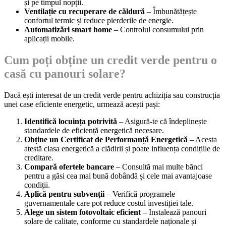
și pe timpul nopții.
Ventilație cu recuperare de căldură
– Îmbunătățește
confortul termic și reduce pierderile de energie.
Automatizări smart home
– Controlul consumului prin
aplicații mobile.
Cum poți obține un credit verde pentru o
casă cu panouri solare?
Dacă ești interesat de un credit verde pentru achiziția sau construcția
unei case eficiente energetic, urmează acești pași:
Identifică locuința potrivită
– Asigură-te că îndeplinește
standardele de eficiență energetică necesare.
Obține un Certificat de Performanță Energetică
– Acesta
atestă clasa energetică a clădirii și poate influența condițiile de
creditare.
Compară ofertele bancare
– Consultă mai multe bănci
pentru a găsi cea mai bună dobândă și cele mai avantajoase
condiții.
Aplică pentru subvenții
– Verifică programele
guvernamentale care pot reduce costul investiției tale.
Alege un sistem fotovoltaic eficient
– Instalează panouri
solare de calitate, conforme cu standardele naționale și