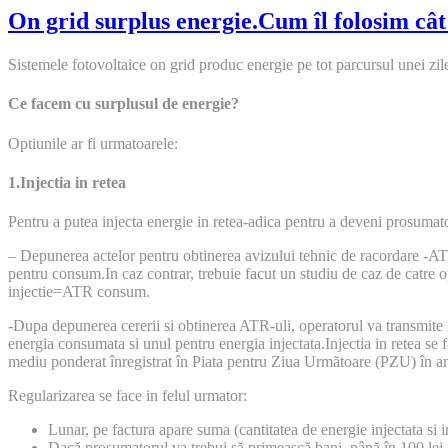
On grid surplus energie.Cum îl folosim cât 
Sistemele fotovoltaice on grid produc energie pe tot parcursul unei zil
Ce facem cu surplusul de energie?
Optiunile ar fi urmatoarele:
1.Injectia in retea
Pentru a putea injecta energie in retea-adica pentru a deveni prosumat
– Depunerea actelor pentru obtinerea avizului tehnic de racordare -ATR 
pentru consum.In caz contrar, trebuie facut un studiu de caz de catre op
injectie=ATR consum.
-Dupa depunerea cererii si obtinerea ATR-uli, operatorul va transmite
energia consumata si unul pentru energia injectata.Injectia in retea se 
mediu ponderat înregistrat în Piata pentru Ziua Următoare (PZU) în an
Regularizarea se face in felul urmator:
Lunar, pe factura apare suma (cantitatea de energie injectata s
Dacă prosumatorul va trebui să primească bani, până în 100 lei, a