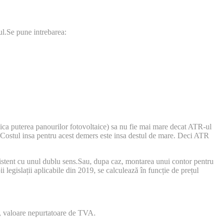
ul.Se pune intrebarea:
adica puterea panourilor fotovoltaice) sa nu fie mai mare decat ATR-ul
zul.Costul insa pentru acest demers este insa destul de mare. Deci ATR
istent cu unul dublu sens.Sau, dupa caz, montarea unui contor pentru
 legislații aplicabile din 2019, se calculează în funcție de prețul
 , valoare nepurtatoare de TVA.