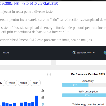
96388c-f484-48f0-b1f0-cfe72a8c31f0
injectat in retea pentru diverse teste.
rsun-pentru invertoarele care nu “stiu” sa redirectioneze surplusul de e
t sistem foloseste surplusul de energie furnizat de panouri pentru a inca
aterii prin conexiunea de back-up a invertorului.
nvertor hibrid Imeon 9-12 este prezentat in imaginea de mai jos