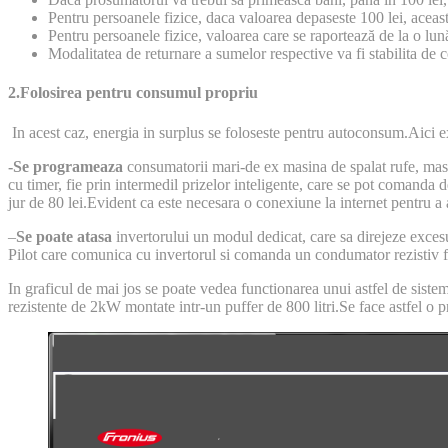
Pentru persoanele fizice, daca valoarea depaseste 100 lei, aceast
Pentru persoanele fizice, valoarea care se raportează de la o lun
Modalitatea de returnare a sumelor respective va fi stabilita de
2.Folosirea pentru consumul propriu
In acest caz, energia in surplus se foloseste pentru autoconsum.Aici ex
-Se programeaza
consumatorii mari-de ex masina de spalat rufe, masin
cu timer, fie prin intermedil prizelor inteligente, care se pot comanda 
jur de 80 lei.Evident ca este necesara o conexiune la internet pentru a a
–
Se poate atasa
invertorului un modul dedicat, care sa direjeze exce
Pilot care comunica cu invertorul si comanda un condumator rezistiv 
In graficul de mai jos se poate vedea functionarea unui astfel de si
rezistente de 2kW montate intr-un puffer de 800 litri.Se face astfel o pr