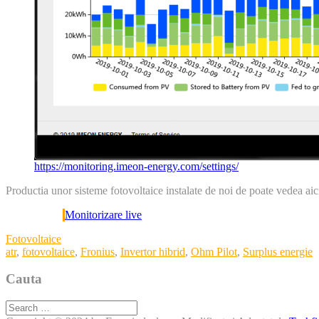
https://monitoring.imeon-energy.com/settings/
Productia unor sisteme fotovoltaice instalate de noi de poate vedea aic
Monitorizare live
Categories
Fotovoltaice
Tags
atr
,
fotovoltaice
,
Fronius
,
Invertor hibrid
,
Ohm Pilot
,
Surplus energie
Cauta
Search
for: