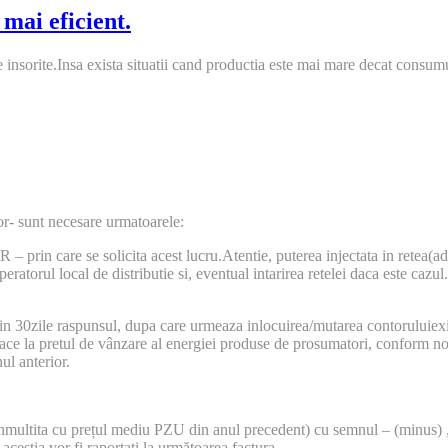
mai eficient.
e insorite.Insa exista situatii cand productia este mai mare decat consum
or- sunt necesare urmatoarele:
– prin care se solicita acest lucru.Atentie, puterea injectata in retea(
eratorul local de distributie si, eventual intarirea retelei daca este ca
 in 30zile raspunsul, dupa care urmeaza inlocuirea/mutarea contoruluiex
face la pretul de vânzare al energiei produse de prosumatori, conform noii
ul anterior.
i inmultita cu prețul mediu PZU din anul precedent) cu semnul – (minus)
ceștia vor fi raportați la următoarea factura