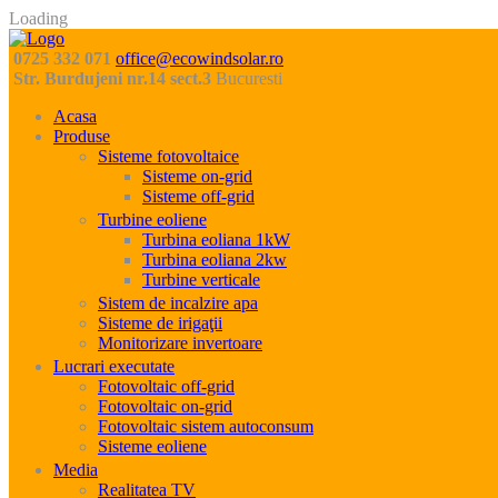
Loading
0725 332 071
office@ecowindsolar.ro
Str. Burdujeni nr.14 sect.3
Bucuresti
Acasa
Produse
Sisteme fotovoltaice
Sisteme on-grid
Sisteme off-grid
Turbine eoliene
Turbina eoliana 1kW
Turbina eoliana 2kw
Turbine verticale
Sistem de incalzire apa
Sisteme de irigaţii
Monitorizare invertoare
Lucrari executate
Fotovoltaic off-grid
Fotovoltaic on-grid
Fotovoltaic sistem autoconsum
Sisteme eoliene
Media
Realitatea TV