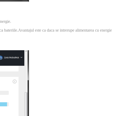
nergie.
rca bateriile.Avantajul este ca daca se intrerupe alimentarea cu energie