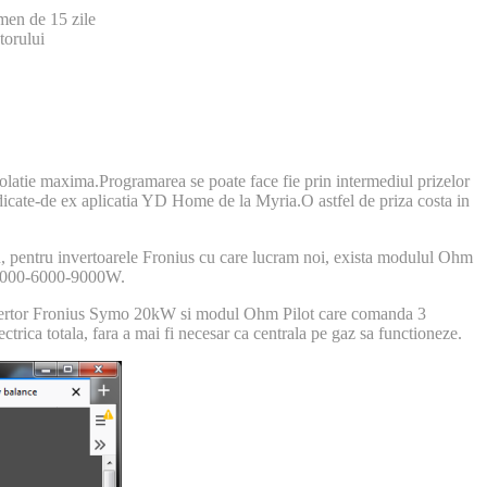
rmen de 15 zile
torului
solatie maxima.Programarea se poate face fie prin intermediul prizelor
 dedicate-de ex aplicatia YD Home de la Myria.O astfel de priza costa in
u, pentru invertoarele Fronius cu care lucram noi, exista modulul Ohm
ul 3000-6000-9000W.
 invertor Fronius Symo 20kW si modul Ohm Pilot care comanda 3
ectrica totala, fara a mai fi necesar ca centrala pe gaz sa functioneze.