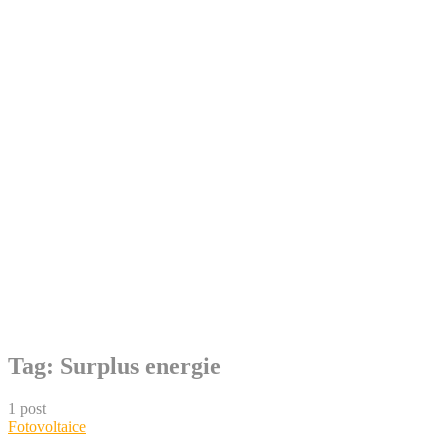
Skip
Tag:
Surplus energie
to
content
1 post
Fotovoltaice