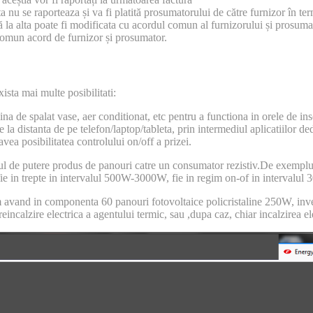
a nu se raporteaza și va fi platită prosumatorului de către furnizor în te
ă la alta poate fi modificata cu acordul comun al furnizorului și prosuma
 comun acord de furnizor și prosumator.
ista mai multe posibilitati:
a de spalat vase, aer conditionat, etc pentru a functiona in orele de in
de la distanta de pe telefon/laptop/tableta, prin intermediul aplicatiilor
vea posibilitatea controlului on/off a prizei.
sul de putere produs de panouri catre un consumator rezistiv.De exempl
fie in trepte in intervalul 500W-3000W, fie in regim on-of in interval
stem avand in componenta 60 panouri fotovoltaice policristaline 250W,
eincalzire electrica a agentului termic, sau ,dupa caz, chiar incalzirea el