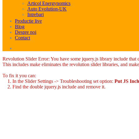
Articol Energynomics
Auto Evolution-UK
Intrebari
Productie live
Blog
Despre noi
Contact
Revolution Slider Error: You have some jquery.js library include that co
This includes make eliminates the revolution slider libraries, and make
To fix it you can:
1. In the Slider Settings -> Troubleshooting set option:
Put JS Inc
2. Find the double jquery.js include and remove it.