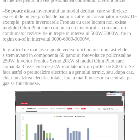
la internet pentru a avea posibilitatea controlului on/off a prizei.
–
Se poate atasa
invertorului un modul dedicat, care sa direjeze
excesul de putere produs de panouri catre un consumator rezistiv.De
exemplu, pentru invertoarele Fronius cu care lucram noi, exista
modulul Ohm Pilot care comunica cu invertorul si comanda un
condumator rezistiv fie in trepte in intervalul 500W-3000W, fie in
regim on-of in intervalul 3000-6000-9000W.
In graficul de mai jos se poate vedea functionarea unui astfel de
sistem avand in componenta 60 panouri fotovoltaice policristaline
250W, invertor Fronius Symo 20kW si modul Ohm Pilot care
comanda 3 rezistente de 2kW montate intr-un puffer de 800 litri.Se
face astfel o preincalzire electrica a agentului termic, sau ,dupa caz,
chiar incalzirea electrica totala, fara a mai fi necesar ca centrala pe
gaz sa functioneze.