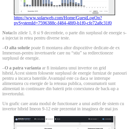
https://www.solarweb.com/Home/GuestLogOn?
pvSystemId=7596388c-f484-48f0-b1f0-cfe72a8c31f0
Nota:
In zilele 1, 8 si 9 decembrie, o parte din surplusul de energie s-
a injectat in retea pentru diverse teste.
–
O alta solutie
poate fi montarea altor dispozitive dedicate-de ex
Immersun-pentru invertoarele care nu “stiu” sa redirectioneze
surplusul de energie.
–
O a patra varianta
ar fi instalarea unui invertor on grid
hibrid.Acest sistem foloseste surplusul de energie furnizat de panouri
pentru a incarca bateriile.Avantajul este ca daca se intrerupe
alimentarea cu energie de la reteaua publica, consumatorii sunt
alimentati in continuare din baterii prin conexiunea de back-up a
invertorului.
Un grafic care arata modul de functionare a unui astfel de sistem cu
invertor hibrid Imeon 9-12 este prezentat in imaginea de mai jos