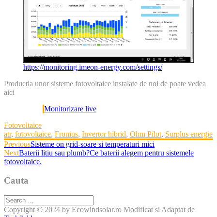
https://monitoring.imeon-energy.com/settings/
Productia unor sisteme fotovoltaice instalate de noi de poate vedea
aici
Monitorizare live
Categories
Fotovoltaice
Tags
atr
,
fotovoltaice
,
Fronius
,
Invertor hibrid
,
Ohm Pilot
,
Surplus energie
Post
Previous
Previous
Sisteme on grid-soare si temperaturi mici
post:
Next
Next
Baterii litiu sau plumb?Ce baterii alegem pentru sistemele
navigation
post:
fotovoltaice.
Cauta
Search
for:
Copyright © 2024 by Ecowindsolar.ro
Modificat si Adaptat de