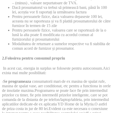
– (minus) , valoare nepurtatoare de TVA.
Dacă prosumatorul va trebui să primească bani, până în 100
lei, aceștia vor fi raportați la următoarea factura
Pentru persoanele fizice, daca valoarea depaseste 100 lei,
aceasta nu se raporteaza și va fi platită prosumatorului de către
furnizor în termen de 15 zile
Pentru persoanele fizice, valoarea care se raportează de la o
lună la alta poate fi modificata cu acordul comun al
furnizorului și prosumatorului
Modalitatea de returnare a sumelor respective va fi stabilita de
comun acord de furnizor și prosumator.
2.Folosirea pentru consumul propriu
In acest caz, energia in surplus se foloseste pentru autoconsum.Aici
exista mai multe posibilitati:
-Se programeaza
consumatorii mari-de ex masina de spalat rufe,
masina de spalat vase, aer conditionat, etc pentru a functiona in orele
de insolatie maxima.Programarea se poate face fie prin intermediul
prizelor cu timer, fie prin intermedil prizelor inteligente, care se pot
comanda de la distanta de pe telefon/laptop/tableta, prin intermediul
aplicatiilor dedicate-de ex aplicatia YD Home de la Myria.O astfel
de priza costa in jur de 80 lei.Evident ca este necesara o conexiune