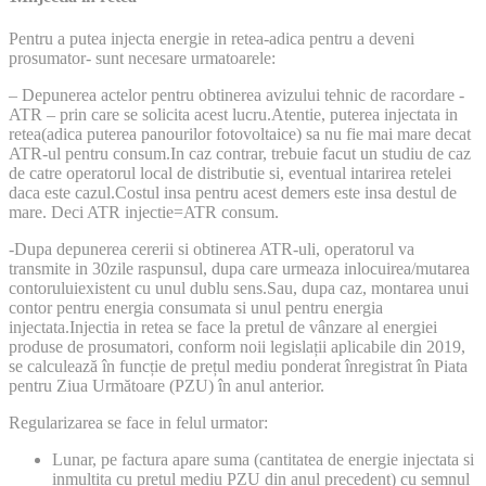
Pentru a putea injecta energie in retea-adica pentru a deveni
prosumator- sunt necesare urmatoarele:
– Depunerea actelor pentru obtinerea avizului tehnic de racordare -
ATR – prin care se solicita acest lucru.Atentie, puterea injectata in
retea(adica puterea panourilor fotovoltaice) sa nu fie mai mare decat
ATR-ul pentru consum.In caz contrar, trebuie facut un studiu de caz
de catre operatorul local de distributie si, eventual intarirea retelei
daca este cazul.Costul insa pentru acest demers este insa destul de
mare. Deci ATR injectie=ATR consum.
-Dupa depunerea cererii si obtinerea ATR-uli, operatorul va
transmite in 30zile raspunsul, dupa care urmeaza inlocuirea/mutarea
contoruluiexistent cu unul dublu sens.Sau, dupa caz, montarea unui
contor pentru energia consumata si unul pentru energia
injectata.Injectia in retea se face la pretul de vânzare al energiei
produse de prosumatori, conform noii legislații aplicabile din 2019,
se calculează în funcție de prețul mediu ponderat înregistrat în Piata
pentru Ziua Următoare (PZU) în anul anterior.
Regularizarea se face in felul urmator:
Lunar, pe factura apare suma (cantitatea de energie injectata si
inmultita cu prețul mediu PZU din anul precedent) cu semnul