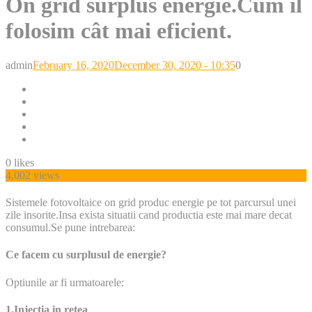
On grid surplus energie.Cum îl
folosim cât mai eficient.
Posted
admin
February 16, 2020
December 30, 2020 - 10:35
0
on
0
likes
4,002 views
Sistemele fotovoltaice on grid produc energie pe tot parcursul unei
zile insorite.Insa exista situatii cand productia este mai mare decat
consumul.Se pune intrebarea:
Ce facem cu surplusul de energie?
Optiunile ar fi urmatoarele:
1.Injectia in retea