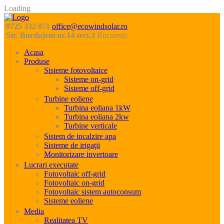
Loading
0725 332 071
office@ecowindsolar.ro
Str. Burdujeni nr.14 sect.3
Bucuresti
Acasa
Produse
Sisteme fotovoltaice
Sisteme on-grid
Sisteme off-grid
Turbine eoliene
Turbina eoliana 1kW
Turbina eoliana 2kw
Turbine verticale
Sistem de incalzire apa
Sisteme de irigaţii
Monitorizare invertoare
Lucrari executate
Fotovoltaic off-grid
Fotovoltaic on-grid
Fotovoltaic sistem autoconsum
Sisteme eoliene
Media
Realitatea TV