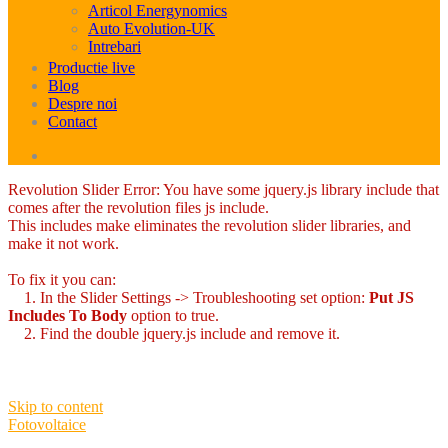
Articol Energynomics
Auto Evolution-UK
Intrebari
Productie live
Blog
Despre noi
Contact
Revolution Slider Error: You have some jquery.js library include that
comes after the revolution files js include.
This includes make eliminates the revolution slider libraries, and
make it not work.
To fix it you can:
1. In the Slider Settings -> Troubleshooting set option:
Put JS
Includes To Body
option to true.
2. Find the double jquery.js include and remove it.
Skip to content
Fotovoltaice