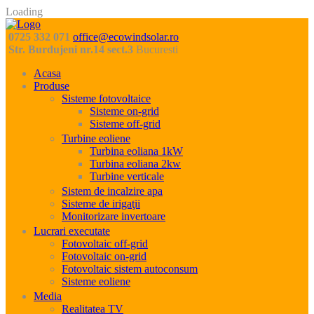
Loading
0725 332 071
office@ecowindsolar.ro
Str. Burdujeni nr.14 sect.3
Bucuresti
Acasa
Produse
Sisteme fotovoltaice
Sisteme on-grid
Sisteme off-grid
Turbine eoliene
Turbina eoliana 1kW
Turbina eoliana 2kw
Turbine verticale
Sistem de incalzire apa
Sisteme de irigaţii
Monitorizare invertoare
Lucrari executate
Fotovoltaic off-grid
Fotovoltaic on-grid
Fotovoltaic sistem autoconsum
Sisteme eoliene
Media
Realitatea TV