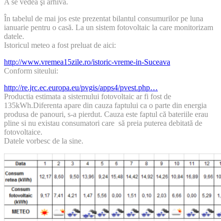
A se vedea şi arhiva.
În tabelul de mai jos este prezentat bilantul consumurilor pe luna
ianuarie pentru o casă. La un sistem fotovoltaic la care monitorizam
datele.
Istoricul meteo a fost preluat de aici:
http://www.vremea15zile.ro/istoric-vreme-in-Suceava
Conform siteului:
http://re.jrc.ec.europa.eu/pvgis/apps4/pvest.php…
Productia estimata a sistemului fotovoltaic ar fi fost de
135kWh.Diferenta apare din cauza faptului ca o parte din energia
produsa de panouri, s-a pierdut. Cauza este faptul că bateriile erau
pline si nu existau consumatori care să preia puterea debitată de
fotovoltaice.
Datele vorbesc de la sine.