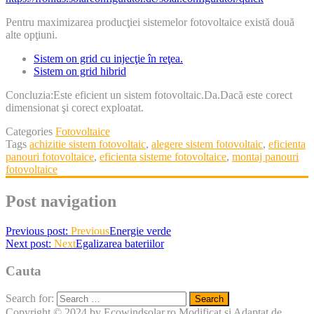
Pentru maximizarea producţiei sistemelor fotovoltaice există două
alte opţiuni.
Sistem on grid cu injecţie în reţea.
Sistem on grid hibrid
Concluzia:Este eficient un sistem fotovoltaic.Da.Dacă este corect
dimensionat şi corect exploatat.
Categories
Fotovoltaice
Tags
achizitie sistem fotovoltaic
,
alegere sistem fotovoltaic
,
eficienta
panouri fotovoltaice
,
eficienta sisteme fotovoltaice
,
montaj panouri
fotovoltaice
Post navigation
Previous post:
Previous
Energie verde
Next post:
Next
Egalizarea bateriilor
Cauta
Search for:
Copyright © 2024 by Ecowindsolar.ro
Modificat si Adaptat de