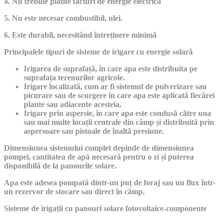
4. Nu trebuie plătite facturi de energie electrică
5. Nu este necesar combustibil, ulei.
6. Este durabil, necesitând întreținere minimă
Principalele tipuri de sisteme de irigare cu energie solară
Irigarea de suprafață, în care apa este distribuita pe
suprafața terenurilor agricole.
Irigare localizată, cum ar fi sistemul de pulverizare sau
picurare sau de scurgere în care apa este aplicată fiecărei
plante sau adiacente acesteia.
Irigare prin aspersie, în care apa este condusă către una
sau mai multe locații centrale din câmp și distribuită prin
aspersoare sau pistoale de înaltă presiune.
Dimensiunea sistemului complet depinde de dimensiunea
pompei, cantitatea de apă necesară pentru o zi și puterea
disponibilă de la panourile solare.
Apa este adesea pompată dintr-un puț de foraj sau un flux într-
un rezervor de stocare sau direct în câmp.
Sisteme de irigații cu panouri solare fotovoltaice-componente