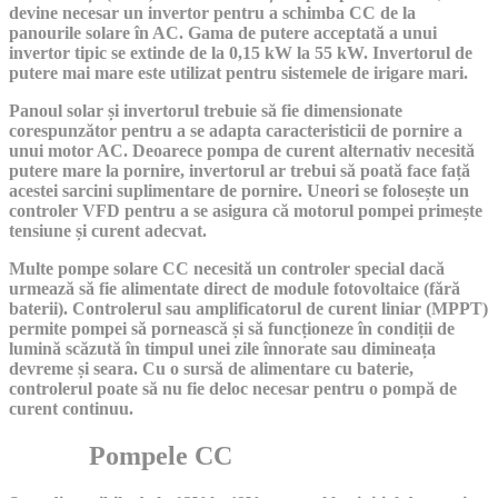
devine necesar un invertor pentru a schimba CC de la
panourile solare în AC. Gama de putere acceptată a unui
invertor tipic se extinde de la 0,15 kW la 55 kW. Invertorul de
putere mai mare este utilizat pentru sistemele de irigare mari.
Panoul solar și invertorul trebuie să fie dimensionate
corespunzător pentru a se adapta caracteristicii de pornire a
unui motor AC. Deoarece pompa de curent alternativ necesită
putere mare la pornire, invertorul ar trebui să poată face față
acestei sarcini suplimentare de pornire. Uneori se folosește un
controler VFD pentru a se asigura că motorul pompei primește
tensiune și curent adecvat.
Multe pompe solare CC necesită un controler special dacă
urmează să fie alimentate direct de module fotovoltaice (fără
baterii). Controlerul sau amplificatorul de curent liniar (MPPT)
permite pompei să pornească și să funcționeze în condiții de
lumină scăzută în timpul unei zile înnorate sau dimineața
devreme și seara. Cu o sursă de alimentare cu baterie,
controlerul poate să nu fie deloc necesar pentru o pompă de
curent continuu.
Pompele CC