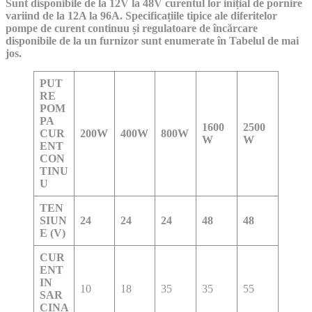
Sunt disponibile de la 12V la 48V curentul lor inițial de pornire
variind de la 12A la 96A. Specificațiile tipice ale diferitelor
pompe de curent continuu și regulatoare de încărcare
disponibile de la un furnizor sunt enumerate în Tabelul de mai
jos.
PUT
RE
POM
PA
1600
2500
CUR
200W
400W
800W
W
W
ENT
CON
TINU
U
TEN
SIUN
24
24
24
48
48
E (V)
CUR
ENT
IN
10
18
35
35
55
SAR
CINA