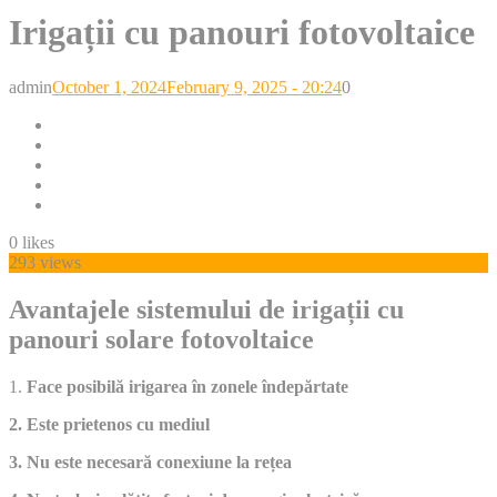
Irigații cu panouri fotovoltaice
Posted
admin
October 1, 2024
February 9, 2025 - 20:24
0
on
0
likes
293 views
Avantajele sistemului de irigații cu
panouri solare fotovoltaice
1.
Face posibilă irigarea în zonele îndepărtate
2. Este prietenos cu mediul
3. Nu este necesară conexiune la rețea