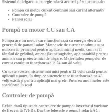
Sistemul de irigare cu energie solară are trei părți principale:
Pompa cu motor curent continuu sau curent alternativ
Controler de pompă
Panou solar
Pompă cu motor CC sau CA
Pompa are un motor care funcționează cu energie electrică
generată de panoul solar. Motoarele de curent continuu sunt
utilizate în principal pentru aplicații mici și medii, cum ar fi
fântâni de grădină, amenajări peisagistice, apă potabilă pentru
animale sau proiecte mici de irigare. Majoritatea pompelor de
curent continuu funcționează la 24 sau 48 volți.
Cu toate acestea, sisteme mai mici pentru 12 volți există pentru
aplicații ușoare, în timp ce sistemele care functionează pe 48
volți există și pentru aplicații mai grele. Puterea unui motor este
specificată în wați
Controler de pompă
Există două tipuri de controlere de pompă: invertor și variator
de frecvență (VFD). Dacă se folosește o pompă solară AC,