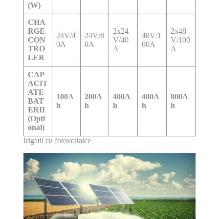
(W)
CHA
RGE
2x24
2x48
24V/4
24V/8
48V/1
CON
V/40
V/100
0A
0A
00A
TRO
A
A
LER
CAP
ACIT
ATE
100A
200A
400A
400A
800A
BAT
h
h
h
h
h
ERII
(Opti
onal)
Irigatii cu fotovoltaice