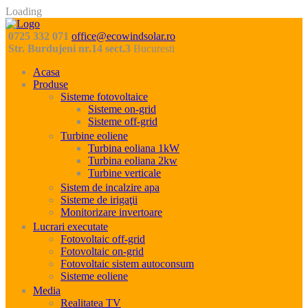
Loading
0725 332 071
office@ecowindsolar.ro
Str. Burdujeni nr.14 sect.3
Bucuresti
Acasa
Produse
Sisteme fotovoltaice
Sisteme on-grid
Sisteme off-grid
Turbine eoliene
Turbina eoliana 1kW
Turbina eoliana 2kw
Turbine verticale
Sistem de incalzire apa
Sisteme de irigaţii
Monitorizare invertoare
Lucrari executate
Fotovoltaic off-grid
Fotovoltaic on-grid
Fotovoltaic sistem autoconsum
Sisteme eoliene
Media
Realitatea TV