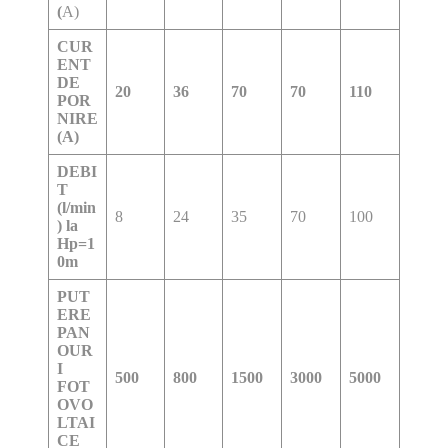
(
A)
CUR
ENT
DE
20
36
70
70
110
POR
NIRE
(A)
DEBI
T
(l/min
8
24
35
70
100
) la
Hp=1
0m
PUT
ERE
PAN
OUR
I
500
800
1500
3000
5000
FOT
OVO
LTAI
CE