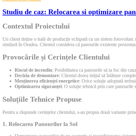
Studiu de caz: Relocarea si optimizare pan
Contextul Proiectului
Un client deține o hală de producție echipată cu un sistem fotovoltaic m
similară în Oradea. Clientul considera că panourile existente prezentau 
Provocările și Cerințele Clientului
Riscul de incendiu
: Posibilitatea ca panourile să ia foc din ca
Decizia de demontare
: Clientul dorea inițial să înlăture compl
Menținerea eficienței energetice
: Orice soluție adoptată trebui
Optimizarea siguranței
: O soluție tehnică prin care panourile 
Soluțiile Tehnice Propuse
Pentru a răspunde cerințelor clientului, s-au propus două variante prin
1. Relocarea Panourilor la Sol
Demontarea panourilor de pe acoperiș și reconfigurarea sistemului