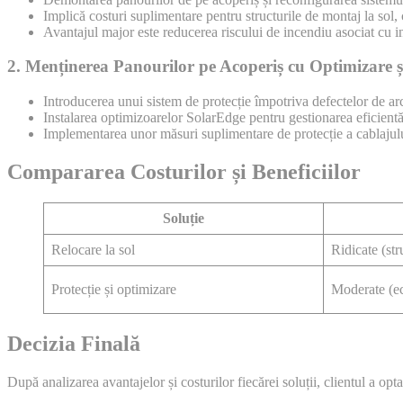
Implică costuri suplimentare pentru structurile de montaj la sol, c
Avantajul major este reducerea riscului de incendiu asociat cu in
2. Menținerea Panourilor pe Acoperiș cu Optimizare ș
Introducerea unui sistem de protecție împotriva defectelor de arc 
Instalarea optimizoarelor SolarEdge pentru gestionarea eficientă
Implementarea unor măsuri suplimentare de protecție a cablajului
Compararea Costurilor și Beneficiilor
Soluție
Relocare la sol
Ridicate (str
Protecție și optimizare
Moderate (e
Decizia Finală
După analizarea avantajelor și costurilor fiecărei soluții, clientul a op