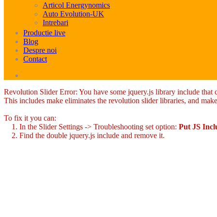
Articol Energynomics
Auto Evolution-UK
Intrebari
Productie live
Blog
Despre noi
Contact
Revolution Slider Error: You have some jquery.js library include that co
This includes make eliminates the revolution slider libraries, and make
To fix it you can:
1. In the Slider Settings -> Troubleshooting set option:
Put JS Inc
2. Find the double jquery.js include and remove it.