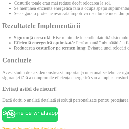
Costurile totale erau mai reduse decât relocarea la sol.
Se menținea eficiența energetică fără a ocupa spațiu suplimentar
Se asigura o protecție avansată împotriva riscului de incendiu pr
Rezultatele Implementării
Siguranță crescută
: Risc minim de incendiu datorită sistemulu
Eficiență energetică optimizată
: Performanță îmbunătățită a f
Reducerea costurilor pe termen lung
: Evitarea unei relocări
Concluzie
Acest studiu de caz demonstrează importanța unei analize tehnice riguroa
siguranței fără a compromite eficiența energetică sau a implica costuri
Evitați astfel de riscuri!
Dacă doriți o analiză detaliată și soluții personalizate pentru protejare
Scrie-ne pe whatsapp
Categories
Panouri fotovoltaice
,
Studiu de caz