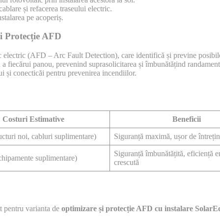
ablare și refacerea traseului electric.
stalarea pe acoperiș.
i Protecție AFD
electric (AFD – Arc Fault Detection), care identifică și previne posibilel
 a fiecărui panou, prevenind suprasolicitarea și îmbunătățind randament
 și conecticăi pentru prevenirea incendiilor.
Costuri Estimative
Beneficii
ucturi noi, cabluri suplimentare)
Siguranță maximă, ușor de întrețin
Siguranță îmbunătățită, eficiență e
chipamente suplimentare)
crescută
tat pentru varianta de
optimizare și protecție AFD cu instalare SolarE