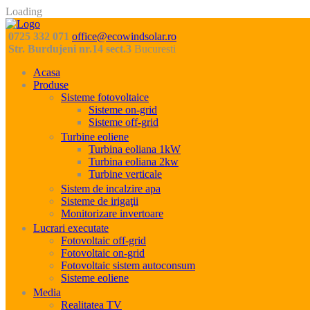
Loading
0725 332 071
office@ecowindsolar.ro
Str. Burdujeni nr.14 sect.3
Bucuresti
Acasa
Produse
Sisteme fotovoltaice
Sisteme on-grid
Sisteme off-grid
Turbine eoliene
Turbina eoliana 1kW
Turbina eoliana 2kw
Turbine verticale
Sistem de incalzire apa
Sisteme de irigaţii
Monitorizare invertoare
Lucrari executate
Fotovoltaic off-grid
Fotovoltaic on-grid
Fotovoltaic sistem autoconsum
Sisteme eoliene
Media
Realitatea TV