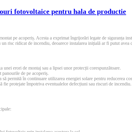
ouri fotovoltaice pentru hala de productie
ontat pe acoperiș. Acesta a exprimat îngrijorări legate de siguranța inst
un risc ridicat de incendiu, deoarece instalarea inițială ar fi putut avea
uza unei erori de montaj sau a lipsei unor protecții corespunzătoare.
et panourile de pe acoperiș.
a să permită în continuare utilizarea energiei solare pentru reducerea cos
să fie protejate împotriva eventualelor defecțiuni sau riscuri de incendiu.
cipale:
 fotovoltaic prin instalarea acestora la sol.