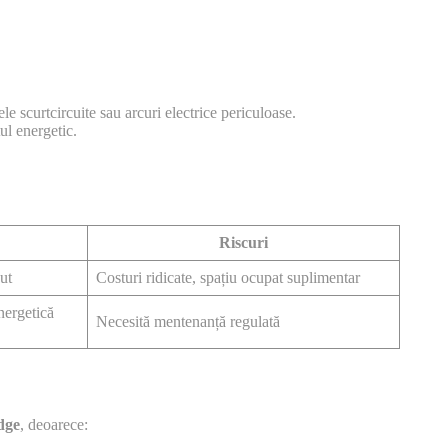
e scurtcircuite sau arcuri electrice periculoase.
ul energetic.
Riscuri
ut
Costuri ridicate, spațiu ocupat suplimentar
nergetică
Necesită mentenanță regulată
dge
, deoarece: