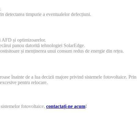
.
in detectarea timpurie a eventualelor defecțiuni.
i AFD și optimizoarelor.
iecărui panou datorită tehnologiei SolarEdge.
 costisitoare și menținerea unui consum redus de energie din rețea.
se înainte de a lua decizii majore privind sistemele fotovoltaice. Prin a
 excesive pentru relocare.
a sistemelor fotovoltaice,
contactați-ne acum
!