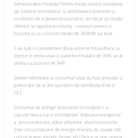
Administratiei Fondului Pentru mediu privind instalarea
de sisteme fotovoltaice, si definitivarea preturilor si
conditiilor de a deveni prosumator, am facut un studiu
referitor la raportul productie – consum pentru o
locuinta cu un consum mediu de 300kWh pe luna.
S-au luat in considerare doua sisteme fotovoltaice cu
injectie in retea-unul cu puterea instalata de 3kW, iar al
doilea cu puterea de 5kW.
Datele referitoare la consumul lunar au fost preluate si
prelucrate de la doi operatori de distributie-Enel si
CEZ.
Consumul de energie al locuintei (zi-noapte) s-a
calculat fara a lua in considerare “educatia energetica”
a prosumatorului, adica utilizarea electrocasnicelor
mari consumatoare de energie (masina de spalat rufe,
cuptor/aragaz electric, boiler, etc) fara a se tine seama