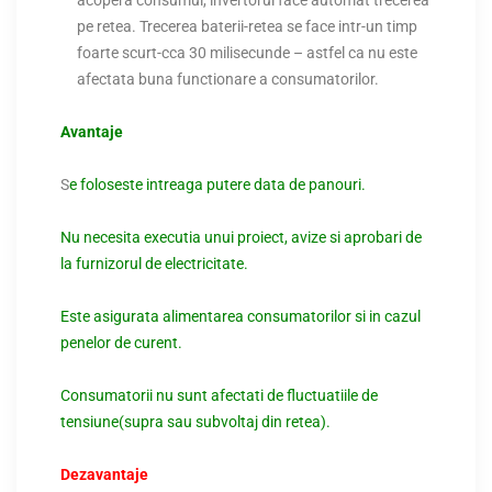
pe retea. Trecerea baterii-retea se face intr-un timp
foarte scurt-cca 30 milisecunde – astfel ca nu este
afectata buna functionare a consumatorilor.
Avantaje
S
e foloseste intreaga putere data de panouri.
Nu necesita executia unui proiect, avize si aprobari de
la furnizorul de electricitate.
Este asigurata alimentarea consumatorilor si in cazul
penelor de curent.
Consumatorii nu sunt afectati de fluctuatiile de
tensiune(supra sau subvoltaj din retea).
Dezavantaje