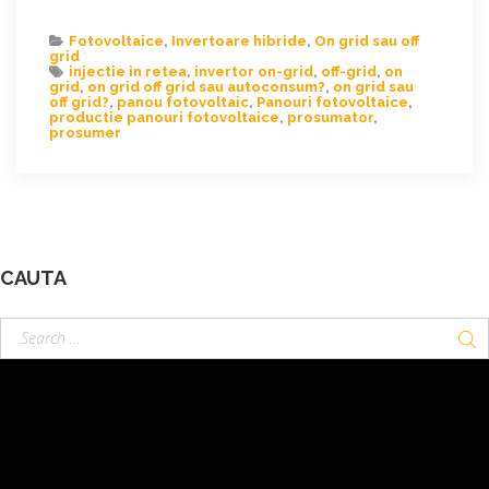
Fotovoltaice
,
Invertoare hibride
,
On grid sau off
grid
injectie in retea
,
invertor on-grid
,
off-grid
,
on
grid
,
on grid off grid sau autoconsum?
,
on grid sau
off grid?
,
panou fotovoltaic
,
Panouri fotovoltaice
,
productie panouri fotovoltaice
,
prosumator
,
prosumer
CAUTA