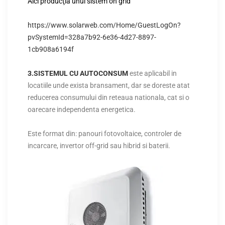
Aici producţia unui sistem on grid
https://www.solarweb.com/Home/GuestLogOn?
pvSystemId=328a7b92-6e36-4d27-8897-
1cb908a6194f
3.SISTEMUL CU AUTOCONSUM
este aplicabil in
locatiile unde exista bransament, dar se doreste atat
reducerea consumului din reteaua nationala, cat si o
oarecare independenta energetica.
Este format din: panouri fotovoltaice, controler de
incarcare, invertor off-grid sau hibrid si baterii.