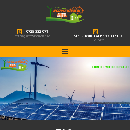
0725 332 071
office@ecowindsolar.ro
Str. Burdujeni nr.14 sect.3
Bucuresti
Energie verde pentru o