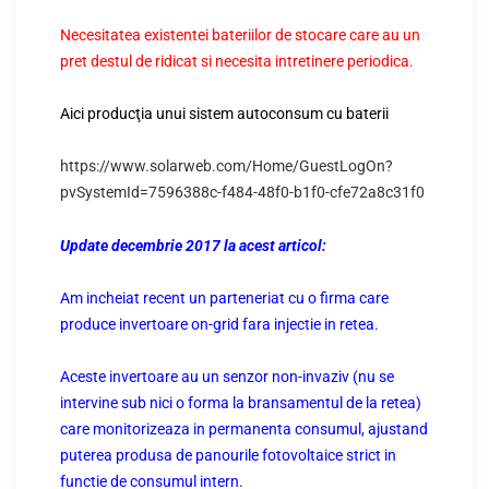
Necesitatea existentei bateriilor de stocare care au un
pret destul de ridicat si necesita intretinere periodica.
Aici producţia unui sistem autoconsum cu baterii
https://www.solarweb.com/Home/GuestLogOn?
pvSystemId=7596388c-f484-48f0-b1f0-cfe72a8c31f0
Update decembrie 2017 la acest articol:
Am incheiat recent un parteneriat cu o firma care
produce invertoare on-grid fara injectie in retea.
Aceste invertoare au un senzor non-invaziv (nu se
intervine sub nici o forma la bransamentul de la retea)
care monitorizeaza in permanenta consumul, ajustand
puterea produsa de panourile fotovoltaice strict in
functie de consumul intern.