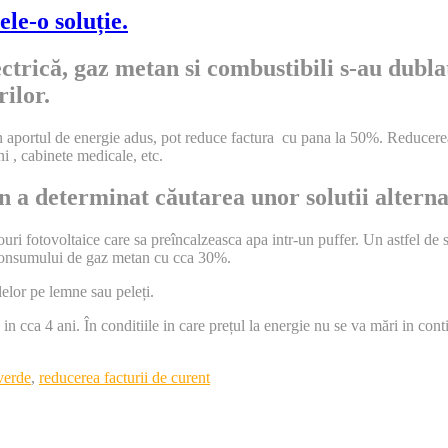
le-o soluție.
lectrică, gaz metan si combustibili s-au dubl
ilor.
rin aportul de energie adus, pot reduce factura cu pana la 50%. Reducere
i , cabinete medicale, etc.
n a determinat căutarea unor solutii alternat
nouri fotovoltaice care sa preîncalzeasca apa intr-un puffer. Un astfel 
a consumului de gaz metan cu cca 30%.
lelor pe lemne sau peleți.
 in cca 4 ani. În conditiile in care prețul la energie nu se va mări in cont
verde
,
reducerea facturii de curent