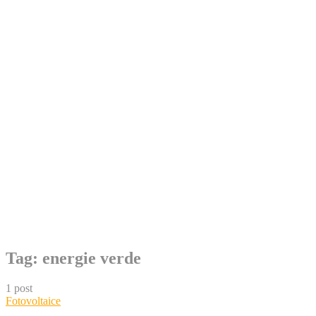
Skip
Tag:
energie verde
to
content
1 post
Fotovoltaice