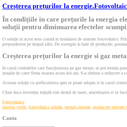
Creșterea prețurilor la energie.Fotovoltaice
În condițiile in care prețurile la energia e
soluții pentru diminuarea efectelor scumpir
O soluție in acest sens constă in instalarea de sisteme fotovoltaice. P
preponderent pe timpul zilei. De exemplu la hale de productie, pensiun
Creșterea prețurilor la energie si gaz meta
In cazul centralelor care funcționeaza pe gaz metan, se pot instala pa
instalat de catre firma noastra acum doi ani. S-a obtinut o reducere 
Aceasta soluție cu preîncalzirea apei se poate adopta si in cazul centra
Chiar daca investiția inițială este destul de mare, amortizarea ei se face
Categories
Fotovoltaice
Tags
energie verde
,
fotovoltaice solutie
,
preturi energie
,
producere energie 
Cauta