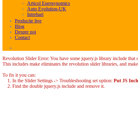
Articol Energynomics
Auto Evolution-UK
Intrebari
Productie live
Blog
Despre noi
Contact
Revolution Slider Error: You have some jquery.js library include that co
This includes make eliminates the revolution slider libraries, and make
To fix it you can:
1. In the Slider Settings -> Troubleshooting set option:
Put JS Inc
2. Find the double jquery.js include and remove it.