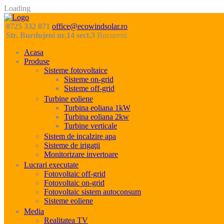
Loading
0725 332 071
office@ecowindsolar.ro
Str. Burdujeni nr.14 sect.3
Bucuresti
Acasa
Produse
Sisteme fotovoltaice
Sisteme on-grid
Sisteme off-grid
Turbine eoliene
Turbina eoliana 1kW
Turbina eoliana 2kw
Turbine verticale
Sistem de incalzire apa
Sisteme de irigaţii
Monitorizare invertoare
Lucrari executate
Fotovoltaic off-grid
Fotovoltaic on-grid
Fotovoltaic sistem autoconsum
Sisteme eoliene
Media
Realitatea TV