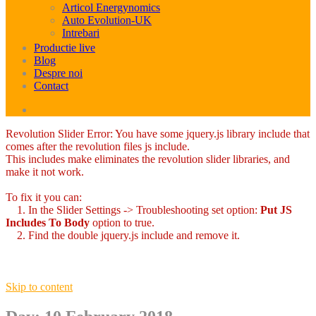
Articol Energynomics
Auto Evolution-UK
Intrebari
Productie live
Blog
Despre noi
Contact
Revolution Slider Error: You have some jquery.js library include that
comes after the revolution files js include.
This includes make eliminates the revolution slider libraries, and
make it not work.
To fix it you can:
1. In the Slider Settings -> Troubleshooting set option:
Put JS
Includes To Body
option to true.
2. Find the double jquery.js include and remove it.
Skip to content