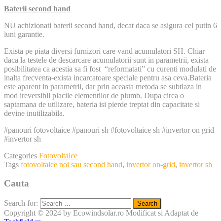
Baterii second hand
NU achizionati baterii second hand, decat daca se asigura cel putin 6
luni garantie.
Exista pe piata diversi furnizori care vand acumulatori SH. Chiar
daca la testele de descarcare acumulatorii sunt in parametrii, exista
posibilitatea ca acestia sa fi fost “reformatati” cu curenti modulati de
inalta frecventa-exista incarcatoare speciale pentru asa ceva.Bateria
este aparent in parametrii, dar prin aceasta metoda se subtiaza in
mod ireversibil placile elementilor de plumb. Dupa circa o
saptamana de utilizare, bateria isi pierde treptat din capacitate si
devine inutilizabila.
#panouri fotovoltaice #panouri sh #fotovoltaice sh #invertor on grid
#invertor sh
Categories
Fotovoltaice
Tags
fotovoltaice noi sau second hand
,
invertor on-grid
,
invertor sh
Cauta
Search for:
Copyright © 2024 by Ecowindsolar.ro
Modificat si Adaptat de