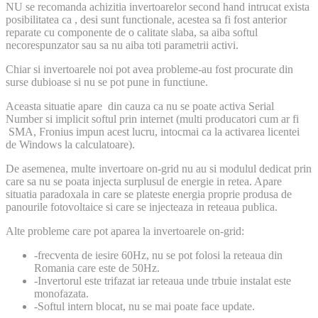
NU se recomanda achizitia invertoarelor second hand intrucat exista
posibilitatea ca , desi sunt functionale, acestea sa fi fost anterior
reparate cu componente de o calitate slaba, sa aiba softul
necorespunzator sau sa nu aiba toti parametrii activi.
Chiar si invertoarele noi pot avea probleme-au fost procurate din
surse dubioase si nu se pot pune in functiune.
Aceasta situatie apare din cauza ca nu se poate activa Serial
Number si implicit softul prin internet (multi producatori cum ar fi
SMA, Fronius impun acest lucru, intocmai ca la activarea licentei
de Windows la calculatoare).
De asemenea, multe invertoare on-grid nu au si modulul dedicat prin
care sa nu se poata injecta surplusul de energie in retea. Apare
situatia paradoxala in care se plateste energia proprie produsa de
panourile fotovoltaice si care se injecteaza in reteaua publica.
Alte probleme care pot aparea la invertoarele on-grid:
-frecventa de iesire 60Hz, nu se pot folosi la reteaua din
Romania care este de 50Hz.
-Invertorul este trifazat iar reteaua unde trbuie instalat este
monofazata.
-Softul intern blocat, nu se mai poate face update.