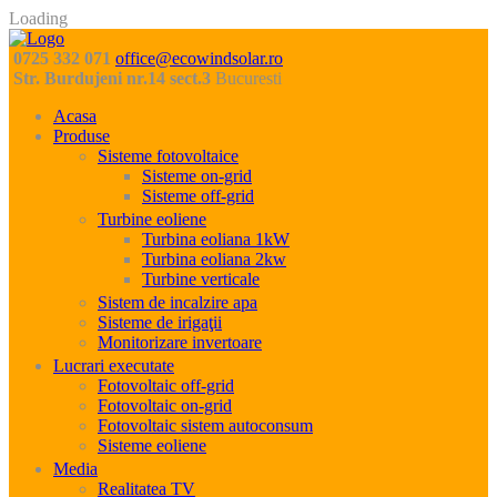
Loading
0725 332 071
office@ecowindsolar.ro
Str. Burdujeni nr.14 sect.3
Bucuresti
Acasa
Produse
Sisteme fotovoltaice
Sisteme on-grid
Sisteme off-grid
Turbine eoliene
Turbina eoliana 1kW
Turbina eoliana 2kw
Turbine verticale
Sistem de incalzire apa
Sisteme de irigaţii
Monitorizare invertoare
Lucrari executate
Fotovoltaic off-grid
Fotovoltaic on-grid
Fotovoltaic sistem autoconsum
Sisteme eoliene
Media
Realitatea TV