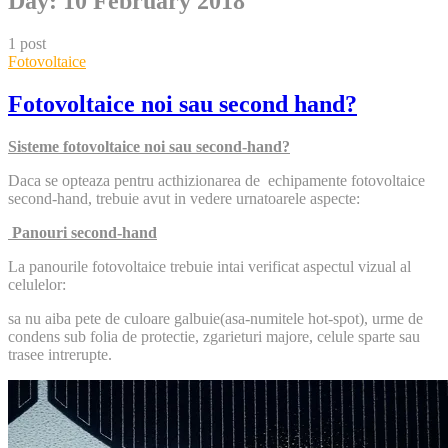
Day:
10 February 2018
1 post
Fotovoltaice
Fotovoltaice noi sau second hand?
Sisteme fotovoltaice noi sau second-hand?
Daca se opteaza pentru acthizionarea de echipamente fotovoltaice
second-hand, trebuie avut in vedere urnatoarele aspecte:
Panouri second-hand
La panourile fotovoltaice trebuie intai verificat aspectul vizual al
celulelor:
sa nu aiba pete de culoare galbuie(asa-numitele hot-spot), urme de
condens sub folia de protectie, zgarieturi majore, celule sparte sau
trasee intrerupte.