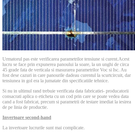
Urmatorul pas este verificarea parametrilor tensiune si curent.Acest
lucru se face prin expunerea panoului la soare, la un unghi de circa
45 grade fata de verticala si masurarea parametrilor Voc si Isc. Au
fost dese cazuri in care panourile dadeau curentul la scurtcircuit, dar
tensiunea in gol era la jumatate din specificatiile tehnice.
Si nu in ultimul rand trebuie verificata data fabricatiei- producatorii
consacrati aplica o eticheta cu un cod prin care se poate vedea data
cand a fost fabricat, precum si parametrii de testare imediat la iesirea
de pe linia de productie.
Invertoare second-hand
La invertoare lucrurile sunt mai complicate.