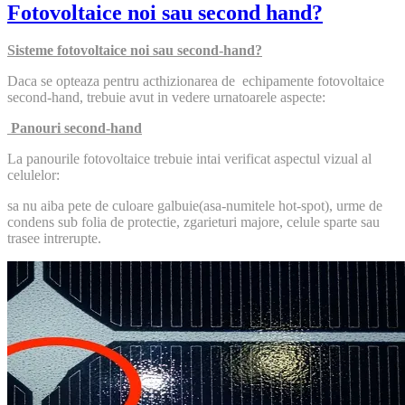
Fotovoltaice noi sau second hand?
Sisteme fotovoltaice noi sau second-hand?
Daca se opteaza pentru acthizionarea de echipamente fotovoltaice
second-hand, trebuie avut in vedere urnatoarele aspecte:
Panouri second-hand
La panourile fotovoltaice trebuie intai verificat aspectul vizual al
celulelor:
sa nu aiba pete de culoare galbuie(asa-numitele hot-spot), urme de
condens sub folia de protectie, zgarieturi majore, celule sparte sau
trasee intrerupte.