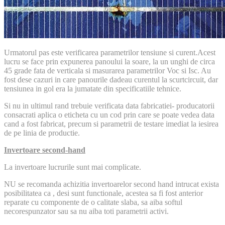
Urmatorul pas este verificarea parametrilor tensiune si curent.Acest
lucru se face prin expunerea panoului la soare, la un unghi de circa
45 grade fata de verticala si masurarea parametrilor Voc si Isc. Au
fost dese cazuri in care panourile dadeau curentul la scurtcircuit, dar
tensiunea in gol era la jumatate din specificatiile tehnice.
Si nu in ultimul rand trebuie verificata data fabricatiei- producatorii
consacrati aplica o eticheta cu un cod prin care se poate vedea data
cand a fost fabricat, precum si parametrii de testare imediat la iesirea
de pe linia de productie.
Invertoare second-hand
La invertoare lucrurile sunt mai complicate.
NU se recomanda achizitia invertoarelor second hand intrucat exista
posibilitatea ca , desi sunt functionale, acestea sa fi fost anterior
reparate cu componente de o calitate slaba, sa aiba softul
necorespunzator sau sa nu aiba toti parametrii activi.