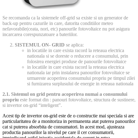
Se recomanda ca la sistemele off-grid sa existe si un generator de
back-up pentru cazurile in care, datorita conditiilor meteo
nefavorabile(ceata, nori, etc) panourile fotovoltaice nu pot asigura
incarcarea corespunzatoare a bateriilor.
SISTEMUL ON- GRID
se aplica:
in locatiile in care exista racord la reteaua electrica
nationala si se doreste o reducere a consumului, prin
folosirea energiei produse de panourile fotovoltaice
in locatiile in care exista racord la reteaua electrica
nationala iar prin instalarea panourilor fotovoltaice se
urmareste acoperirea consumului propriu pe timpul zilei
si furnizarea surplusului de energie in reteaua nationala
2.1. Sistemul on grid pentru acoperirea numai a consumului
propriu
este format din : panouri fotovoltaice, structura de sustinere,
si invertor on-grid “inteligent”.
Acest tip de invertor on-grid este de o constructie mai speciala si are
particularitatea de a monitoriza in permanenta atat puterea panourilor
cat si puterea absorbita de consumatori. In acest mod, ajusteaza
productia panourilor la nivelul pe care il cer consumatorii,
impiedicand astfel injectia accidentala de curent in retea.