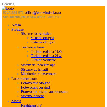
Loading
0725 332 071
office@ecowindsolar.ro
Str. Burdujeni nr.14 sect.3
Bucuresti
Acasa
Produse
Sisteme fotovoltaice
Sisteme on-grid
Sisteme off-grid
Turbine eoliene
Turbina eoliana 1kW
Turbina eoliana 2kw
Turbine verticale
Sistem de incalzire apa
Sisteme de irigaţii
Monitorizare invertoare
Lucrari executate
Fotovoltaic off-grid
Fotovoltaic on-grid
Fotovoltaic sistem autoconsum
Sisteme eoliene
Media
Realitatea TV