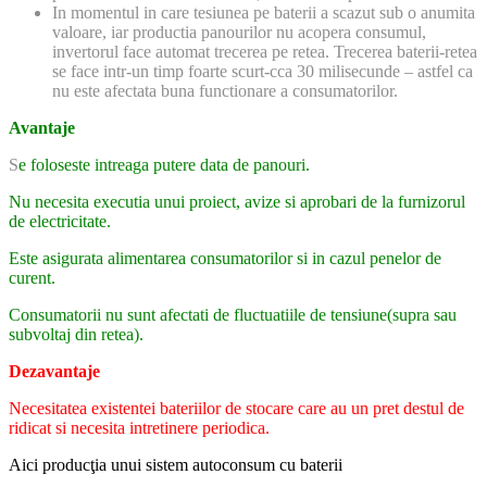
In momentul in care tesiunea pe baterii a scazut sub o anumita
valoare, iar productia panourilor nu acopera consumul,
invertorul face automat trecerea pe retea. Trecerea baterii-retea
se face intr-un timp foarte scurt-cca 30 milisecunde – astfel ca
nu este afectata buna functionare a consumatorilor.
Avantaje
S
e foloseste intreaga putere data de panouri.
Nu necesita executia unui proiect, avize si aprobari de la furnizorul
de electricitate.
Este asigurata alimentarea consumatorilor si in cazul penelor de
curent.
Consumatorii nu sunt afectati de fluctuatiile de tensiune(supra sau
subvoltaj din retea).
Dezavantaje
Necesitatea existentei bateriilor de stocare care au un pret destul de
ridicat si necesita intretinere periodica.
Aici producţia unui sistem autoconsum cu baterii