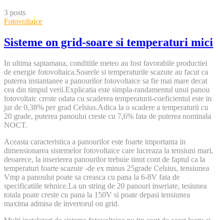
content
3 posts
Fotovoltaice
Sisteme on grid-soare si temperaturi mici
In ultima saptamana, conditiile meteo au fost favorabile productiei
de energie fotovoltaica.Soarele si temperaturile scazute au facut ca
puterea instantanee a panourilor fotovoltaice sa fie mai mare decat
cea din timpul verii.Explicatia este simpla-randamentul unui panou
fotovoltaic creste odata cu scaderea temperaturii-coeficientul este in
jur de 0,38% per grad Celsius.Adica la o scadere a temperaturii cu
20 grade, puterea panoului creste cu 7,6% fata de puterea nominala
NOCT.
Aceasta caracteristica a panourilor este foarte importanta in
dimensionarea sistemelor fotovoltaice care lucreaza la tensiuni mari,
deoarece, la inserierea panourilor trebuie tinut cont de faptul ca la
temperaturi foarte scazute -de ex minus 25grade Celsius, tensiunea
Vmp a panoului poate sa creasca cu pana la 6-8V fata de
specificatiile tehnice.La un string de 20 panouri inseriate, tesiunea
totala poate creste cu pana la 150V si poate depasi tensiunea
maxima admisa de invertorul on grid.