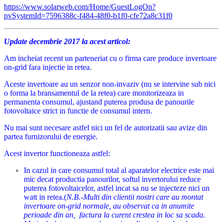
https://www.solarweb.com/Home/GuestLogOn?
pvSystemId=7596388c-f484-48f0-b1f0-cfe72a8c31f0
Update decembrie 2017 la acest articol:
Am incheiat recent un parteneriat cu o firma care produce invertoare
on-grid fara injectie in retea.
Aceste invertoare au un senzor non-invaziv (nu se intervine sub nici
o forma la bransamentul de la retea) care monitorizeaza in
permanenta consumul, ajustand puterea produsa de panourile
fotovoltaice strict in functie de consumul intern.
Nu mai sunt necesare astfel nici un fel de autorizatii sau avize din
partea furnizorului de energie.
Acest invertor functioneaza astfel:
In cazul in care consumul total al aparatelor electrice este mai
mic decat productia panourilor, softul invertorului reduce
puterea fotovoltaicelor, astfel incat sa nu se injecteze nici un
watt in
retea.(
N.B.-Multi din clientii nostri care au montat
invertoare on-grid normale, au observat ca in anumite
perioade din an, factura la curent crestea in loc sa scada.