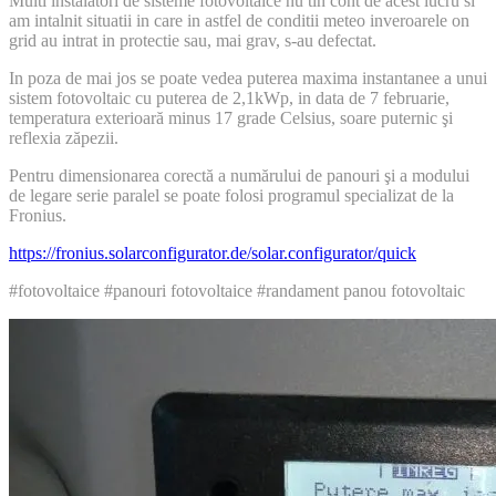
Multi instalatori de sisteme fotovoltaice nu tin cont de acest lucru si
am intalnit situatii in care in astfel de conditii meteo inveroarele on
grid au intrat in protectie sau, mai grav, s-au defectat.
In poza de mai jos se poate vedea puterea maxima instantanee a unui
sistem fotovoltaic cu puterea de 2,1kWp, in data de 7 februarie,
temperatura exterioară minus 17 grade Celsius, soare puternic şi
reflexia zăpezii.
Pentru dimensionarea corectă a numărului de panouri şi a modului
de legare serie paralel se poate folosi programul specializat de la
Fronius.
https://fronius.solarconfigurator.de/solar.configurator/quick
#fotovoltaice #panouri fotovoltaice #randament panou fotovoltaic