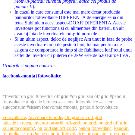
Motivul-plateau curentul propriu, adica cel produs de
panouri!!
).
In cazul in care consumul este mai mare decat productia
panourilor fotovoltaice DIFERENTA de energie se ia din
retea.Subliniem acest aspect-DOAR DIFERENTA.
Aceste
invertoare pot functiona si cu alimentare din baterii, un alt
avantaj fata de invertoarele on-grid normale.
Si un ultim aspect, deloc de neglijat: Am tinut in faza de probe
aceste invertoare timp de peste 6 luni, tocmai pentru a ne
asigura de comportarea in timp si de fiabilitatea lor.
Pretul unui
astfel de invertor cu puterea de 2kW este de 620 Euro+TVA.
Urmariti si pagina noastra:
facebook-montaj fotovoltaice
#Invertor on grid #invertor off grid #on grid sau off grid #panouri
fotovoltaice #injectie in retea #sisteme fotovoltaice #sistem
autoconsum #sistem fotovoltaic #montaj panouri fotovoltaice
Categories
Fotovoltaice
,
Invertoare hibride
,
On grid sau off grid
Tags
injectie in retea
,
invertor on-grid
,
off-grid
,
on grid
,
on grid off grid
sau autoconsum?
,
on grid sau off grid?
,
panou fotovoltaic
,
Panouri
fotovoltaice
,
productie panouri fotovoltaice
,
prosumator
,
prosumer