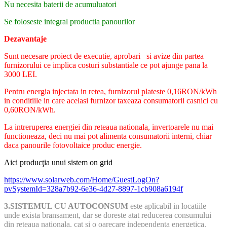
Nu necesita baterii de acumuluatori
Se foloseste integral productia panourilor
Dezavantaje
Sunt necesare proiect de executie, aprobari si avize din partea
furnizorului ce implica costuri substantiale ce pot ajunge pana la
3000 LEI.
Pentru energia injectata in retea, furnizorul plateste 0,16RON/kWh
in conditiile in care acelasi furnizor taxeaza consumatorii casnici cu
0,60RON/kWh.
La intreruperea energiei din reteaua nationala, invertoarele nu mai
functioneaza, deci nu mai pot alimenta consumatorii interni, chiar
daca panourile fotovoltaice produc energie.
Aici producţia unui sistem on grid
https://www.solarweb.com/Home/GuestLogOn?
pvSystemId=328a7b92-6e36-4d27-8897-1cb908a6194f
3.SISTEMUL CU AUTOCONSUM
este aplicabil in locatiile
unde exista bransament, dar se doreste atat reducerea consumului
din reteaua nationala, cat si o oarecare independenta energetica.