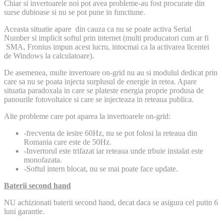
Chiar si invertoarele noi pot avea probleme-au fost procurate din
surse dubioase si nu se pot pune in functiune.
Aceasta situatie apare din cauza ca nu se poate activa Serial
Number si implicit softul prin internet (multi producatori cum ar fi
SMA, Fronius impun acest lucru, intocmai ca la activarea licentei
de Windows la calculatoare).
De asemenea, multe invertoare on-grid nu au si modulul dedicat prin
care sa nu se poata injecta surplusul de energie in retea. Apare
situatia paradoxala in care se plateste energia proprie produsa de
panourile fotovoltaice si care se injecteaza in reteaua publica.
Alte probleme care pot aparea la invertoarele on-grid:
-frecventa de iesire 60Hz, nu se pot folosi la reteaua din
Romania care este de 50Hz.
-Invertorul este trifazat iar reteaua unde trbuie instalat este
monofazata.
-Softul intern blocat, nu se mai poate face update.
Baterii second hand
NU achizionati baterii second hand, decat daca se asigura cel putin 6
luni garantie.