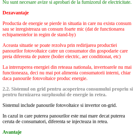
Nu sunt necesare avize si aprobari de la furnizorul de electricitate.
Dezavantaje
Productia de energie se pierde in situatia in care nu exista consum
sau se inregistreaza un consum foarte mic (dat de functionarea
echipamentelor in regim de stand-by)
Aceasta situatie se poate rezolva prin redirijarea productiei
panourilor fotovoltaice catre un consumator din gospodarie care
preia diferenta de putere (boiler electric, aer conditionat, etc)
La intreruperea energiei din reteaua nationala, invertoarele nu mai
functioneaza, deci nu mai pot alimenta consumatorii interni, chiar
daca panourile fotovoltaice produc energie.
2.2. Sistemul on grid pentru acoperirea consumului propriu si
pentru furnizarea surplusului de energie in retea.
Sistemul include panourile fotovoltaice si invertor on-grid.
In cazul in care puterea panourilor este mai mare decat puterea
ceruta de consumatori, diferenta se injecteaza in retea.
Avantaje