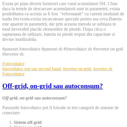
Exista pe piata diversi furnizori care vand acumulatori SH. Chiar
daca la testele de descarcare acumulatorii sunt in parametrii, exista
posibilitatea ca acestia sa fi fost “reformatati” cu curenti modulati de
inalta frecventa-exista incarcatoare speciale pentru asa ceva.Bateria
este aparent in parametrii, dar prin aceasta metoda se subtiaza in
mod ireversibil placile elementilor de plumb. Dupa circa o
saptamana de utilizare, bateria isi pierde treptat din capacitate si
devine inutilizabila.
#panouri fotovoltaice #panouri sh #fotovoltaice sh #invertor on grid
#invertor sh
Categories
Fotovoltaice
Tags
fotovoltaice noi sau second hand
,
invertor on-grid
,
invertor sh
Fotovoltaice
Off-grid, on-grid sau autoconsum?
Off-grid, on-grid sau autoconsum?
Panourile fotovoltaice pot fi folosite in trei categorii de sisteme de
conectare:
Sistem off-grid