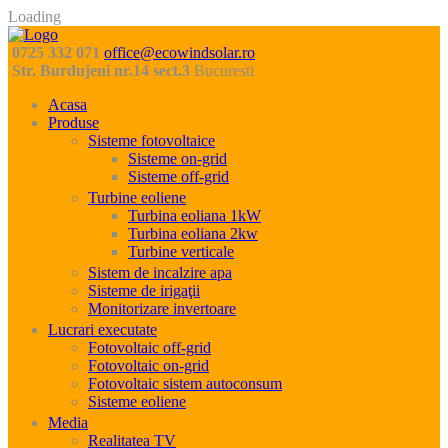
Loading
0725 332 071
office@ecowindsolar.ro
Str. Burdujeni nr.14 sect.3
Bucuresti
Acasa
Produse
Sisteme fotovoltaice
Sisteme on-grid
Sisteme off-grid
Turbine eoliene
Turbina eoliana 1kW
Turbina eoliana 2kw
Turbine verticale
Sistem de incalzire apa
Sisteme de irigaţii
Monitorizare invertoare
Lucrari executate
Fotovoltaic off-grid
Fotovoltaic on-grid
Fotovoltaic sistem autoconsum
Sisteme eoliene
Media
Realitatea TV