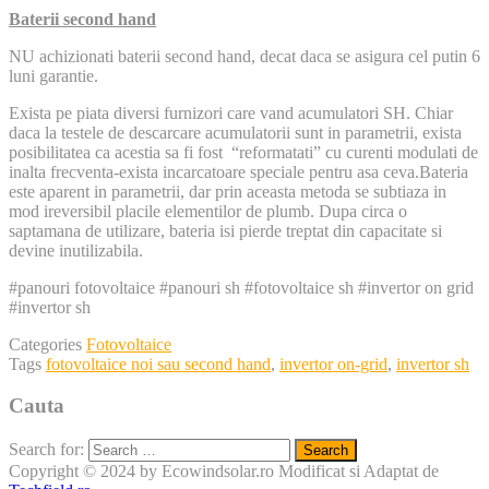
Baterii second hand
NU achizionati baterii second hand, decat daca se asigura cel putin 6
luni garantie.
Exista pe piata diversi furnizori care vand acumulatori SH. Chiar
daca la testele de descarcare acumulatorii sunt in parametrii, exista
posibilitatea ca acestia sa fi fost “reformatati” cu curenti modulati de
inalta frecventa-exista incarcatoare speciale pentru asa ceva.Bateria
este aparent in parametrii, dar prin aceasta metoda se subtiaza in
mod ireversibil placile elementilor de plumb. Dupa circa o
saptamana de utilizare, bateria isi pierde treptat din capacitate si
devine inutilizabila.
#panouri fotovoltaice #panouri sh #fotovoltaice sh #invertor on grid
#invertor sh
Categories
Fotovoltaice
Tags
fotovoltaice noi sau second hand
,
invertor on-grid
,
invertor sh
Cauta
Search for:
Copyright © 2024 by Ecowindsolar.ro
Modificat si Adaptat de