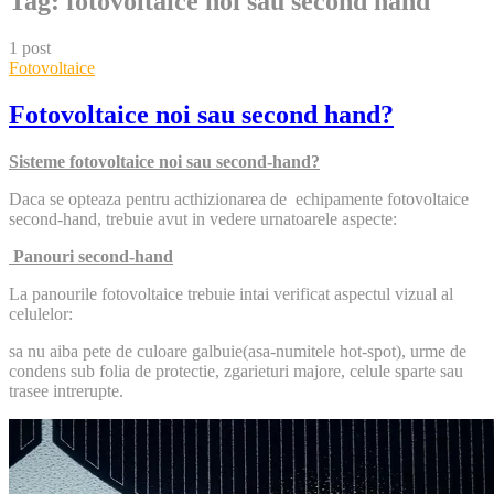
Tag:
fotovoltaice noi sau second hand
1 post
Fotovoltaice
Fotovoltaice noi sau second hand?
Sisteme fotovoltaice noi sau second-hand?
Daca se opteaza pentru acthizionarea de echipamente fotovoltaice
second-hand, trebuie avut in vedere urnatoarele aspecte:
Panouri second-hand
La panourile fotovoltaice trebuie intai verificat aspectul vizual al
celulelor:
sa nu aiba pete de culoare galbuie(asa-numitele hot-spot), urme de
condens sub folia de protectie, zgarieturi majore, celule sparte sau
trasee intrerupte.