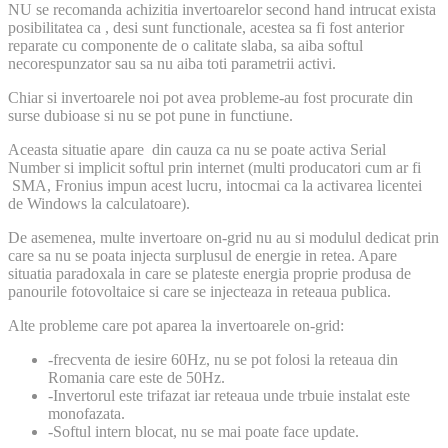
NU se recomanda achizitia invertoarelor second hand intrucat exista
posibilitatea ca , desi sunt functionale, acestea sa fi fost anterior
reparate cu componente de o calitate slaba, sa aiba softul
necorespunzator sau sa nu aiba toti parametrii activi.
Chiar si invertoarele noi pot avea probleme-au fost procurate din
surse dubioase si nu se pot pune in functiune.
Aceasta situatie apare din cauza ca nu se poate activa Serial
Number si implicit softul prin internet (multi producatori cum ar fi
SMA, Fronius impun acest lucru, intocmai ca la activarea licentei
de Windows la calculatoare).
De asemenea, multe invertoare on-grid nu au si modulul dedicat prin
care sa nu se poata injecta surplusul de energie in retea. Apare
situatia paradoxala in care se plateste energia proprie produsa de
panourile fotovoltaice si care se injecteaza in reteaua publica.
Alte probleme care pot aparea la invertoarele on-grid:
-frecventa de iesire 60Hz, nu se pot folosi la reteaua din
Romania care este de 50Hz.
-Invertorul este trifazat iar reteaua unde trbuie instalat este
monofazata.
-Softul intern blocat, nu se mai poate face update.