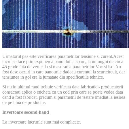
Urmatorul pas este verificarea parametrilor tensiune si curent.Acest
lucru se face prin expunerea panoului la soare, la un unghi de circa
45 grade fata de verticala si masurarea parametrilor Voc si Isc. Au
fost dese cazuri in care panourile dadeau curentul la scurtcircuit, dar
tensiunea in gol era la jumatate din specificatiile tehnice.
Si nu in ultimul rand trebuie verificata data fabricatiei- producatorii
consacrati aplica o eticheta cu un cod prin care se poate vedea data
cand a fost fabricat, precum si parametrii de testare imediat la iesirea
de pe linia de productie.
Invertoare second-hand
La invertoare lucrurile sunt mai complicate.