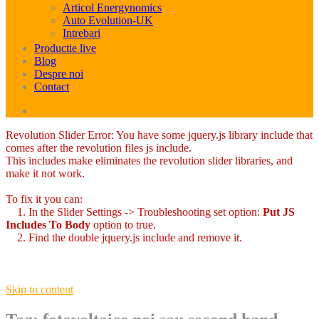
Articol Energynomics
Auto Evolution-UK
Intrebari
Productie live
Blog
Despre noi
Contact
Revolution Slider Error: You have some jquery.js library include that
comes after the revolution files js include.
This includes make eliminates the revolution slider libraries, and
make it not work.
To fix it you can:
1. In the Slider Settings -> Troubleshooting set option:
Put JS
Includes To Body
option to true.
2. Find the double jquery.js include and remove it.
Skip to content