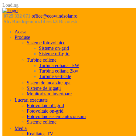
Loading
0725 332 071
office@ecowindsolar.ro
Str. Burdujeni nr.14 sect.3
Bucuresti
Acasa
Produse
Sisteme fotovoltaice
Sisteme on-grid
Sisteme off-grid
Turbine eoliene
Turbina eoliana 1kW
Turbina eoliana 2kw
Turbine verticale
Sistem de incalzire apa
Sisteme de irigaţii
Monitorizare invertoare
Lucrari executate
Fotovoltaic off-grid
Fotovoltaic on-grid
Fotovoltaic sistem autoconsum
Sisteme eoliene
Media
Realitatea TV