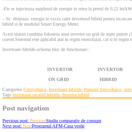
-Fie se injecteaza surplusul de energie in retea la pretul de 0,22 lei/k
– Se dirijeaza energia in exces catre invertorul hibrid pentru incarcarea
hibrid si de modulul Smart Energy Meter.
Acest sistem combina folosirea unui invertor on grid de mare putere (10
curent.Sistemul este aplicabil atat in regim monofazat, cat si in regim 
Invertoare hibride-schema bloc de functionare :
INVERTOR INVERTOR CONSU
ON GRID HIBRID
Categories
Fotovoltaice
,
Invertoare hibride
,
Panouri fotovoltaice
,
sist
Tags
Invertoare on grid hibride
,
Invertor hibrid
Post navigation
Previous post:
Previous
Studiu comparativ de consum
Next post:
Next
Programul AFM-Casa verde