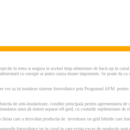
njectie in retea si asigura in acelasi timp alimentare de back-up in cazul
 a alimentarii cu energie ar putea cauza daune importante. Se poate da ca
care vor sa isi instaleze sisteme fotovoltaice prin Programul AFM pentru
functia de anti-insularizare, conditie principala pentru agrementarea de
nstalarea unui alt sistem separat off-grid, cu costurile suplimentare de r
 firma care a dezvoltat productia de invertoare on grid hibride care fu
anourile fotovoltaice iar in cazul in care exista exces de productie sunt