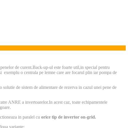
 penelor de curent.Back-up-ul este foarte util,in special pentru
 si exemplu o centrala pe lemne care are focarul plin iar pompa de
 o solutie de sistem de alimentare de rezerva in cazul unei pene de
 catre ANRE a invertoarelor.In acest caz, toate echipamentele
igoare.
nctioneaza in paralel cu
orice tip de invertor on-grid.
 doua variante: