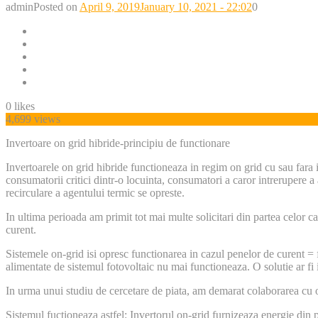
admin
Posted on
April 9, 2019
January 10, 2021 - 22:02
0
0
likes
4,699 views
Invertoare on grid hibride-principiu de functionare
Invertoarele on grid hibride functioneaza in regim on grid cu sau fara i
consumatorii critici dintr-o locuinta, consumatori a caror intrerupere
recirculare a agentului termic se opreste.
In ultima perioada am primit tot mai multe solicitari din partea celor 
curent.
Sistemele on-grid isi opresc functionarea in cazul penelor de curent = 
alimentate de sistemul fotovoltaic nu mai functioneaza. O solutie ar fi i
In urma unui studiu de cercetare de piata, am demarat colaborarea cu o
Sistemul fuctioneaza astfel: Invertorul on-grid furnizeaza energie din p