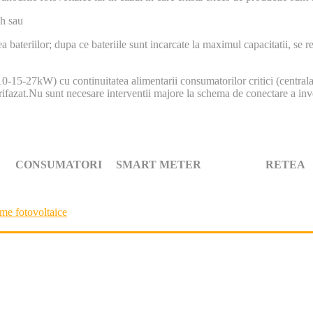
Wh sau
 bateriilor; dupa ce bateriile sunt incarcate la maximul capacitatii, se re
-15-27kW) cu continuitatea alimentarii consumatorilor critici (centrala t
trifazat.Nu sunt necesare interventii majore la schema de conectare a inve
MATORI SMART METER RETEA
eme fotovoltaice