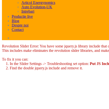
Articol Energynomics
Auto Evolution-UK
Intrebari
Productie live
Blog
Despre noi
Contact
Revolution Slider Error: You have some jquery.js library include that co
This includes make eliminates the revolution slider libraries, and make
To fix it you can:
1. In the Slider Settings -> Troubleshooting set option:
Put JS Inc
2. Find the double jquery.js include and remove it.