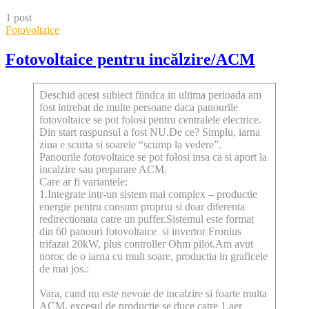
content
1 post
Fotovoltaice
Fotovoltaice pentru incălzire/ACM
Deschid acest subiect fiindca in ultima perioada am
fost intrebat de multe persoane daca panourile
fotovoltaice se pot folosi pentru centralele electrice.
Din start raspunsul a fost NU.De ce? Simplu, iarna
ziua e scurta si soarele “scump la vedere”.
Panourile fotovoltaice se pot folosi insa ca si aport la
incalzire sau preparare ACM.
Care ar fi variantele:
1.Integrate intr-un sistem mai complex – productie
energie pentru consum propriu si doar diferenta
redirectionata catre un puffer.Sistemul este format
din 60 panouri fotovoltaice si invertor Fronius
trifazat 20kW, plus controller Ohm pilot.Am avut
noroc de o iarna cu mult soare, productia in graficele
de mai jos.:
Vara, cand nu este nevoie de incalzire si foarte multa
ACM, excesul de productie se duce catre 1.aer