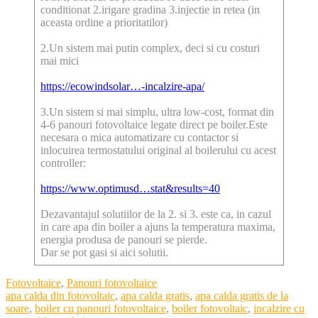
conditionat 2.irigare gradina 3.injectie in retea (in
aceasta ordine a prioritatilor)
2.Un sistem mai putin complex, deci si cu costuri
mai mici
https://ecowindsolar…-incalzire-apa/
3.Un sistem si mai simplu, ultra low-cost, format din
4-6 panouri fotovoltaice legate direct pe boiler.Este
necesara o mica automatizare cu contactor si
inlocuirea termostatului original al boilerului cu acest
controller:
https://www.optimusd…stat&results=40
Dezavantajul solutiilor de la 2. si 3. este ca, in cazul
in care apa din boiler a ajuns la temperatura maxima,
energia produsa de panouri se pierde.
Dar se pot gasi si aici solutii.
Categories
Fotovoltaice
,
Panouri fotovoltaice
Tags
apa calda din fotovoltaic
,
apa calda gratis
,
apa calda gratis de la
soare
,
boiler cu panouri fotovoltaice
,
boiler fotovoltaic
,
incalzire cu