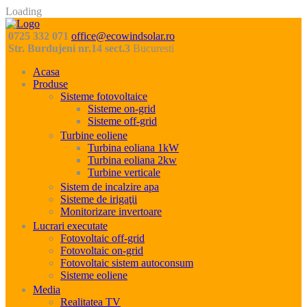
Loading
0725 332 071
office@ecowindsolar.ro
Str. Burdujeni nr.14 sect.3
Bucuresti
Acasa
Produse
Sisteme fotovoltaice
Sisteme on-grid
Sisteme off-grid
Turbine eoliene
Turbina eoliana 1kW
Turbina eoliana 2kw
Turbine verticale
Sistem de incalzire apa
Sisteme de irigaţii
Monitorizare invertoare
Lucrari executate
Fotovoltaic off-grid
Fotovoltaic on-grid
Fotovoltaic sistem autoconsum
Sisteme eoliene
Media
Realitatea TV