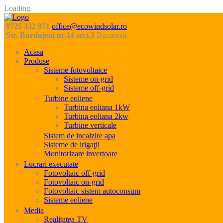
Loading
0725 332 071
office@ecowindsolar.ro
Str. Burdujeni nr.14 sect.3
Bucuresti
Acasa
Produse
Sisteme fotovoltaice
Sisteme on-grid
Sisteme off-grid
Turbine eoliene
Turbina eoliana 1kW
Turbina eoliana 2kw
Turbine verticale
Sistem de incalzire apa
Sisteme de irigaţii
Monitorizare invertoare
Lucrari executate
Fotovoltaic off-grid
Fotovoltaic on-grid
Fotovoltaic sistem autoconsum
Sisteme eoliene
Media
Realitatea TV