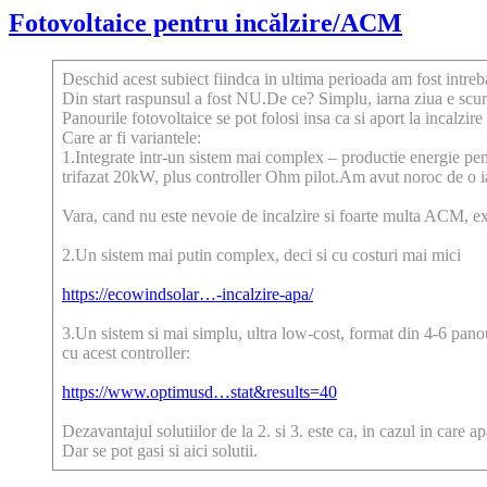
Fotovoltaice pentru incălzire/ACM
Deschid acest subiect fiindca in ultima perioada am fost intreba
Din start raspunsul a fost NU.De ce? Simplu, iarna ziua e scur
Panourile fotovoltaice se pot folosi insa ca si aport la incalzi
Care ar fi variantele:
1.Integrate intr-un sistem mai complex – productie energie pen
trifazat 20kW, plus controller Ohm pilot.Am avut noroc de o ia
Vara, cand nu este nevoie de incalzire si foarte multa ACM, exce
2.Un sistem mai putin complex, deci si cu costuri mai mici
https://ecowindsolar…-incalzire-apa/
3.Un sistem si mai simplu, ultra low-cost, format din 4-6 panour
cu acest controller:
https://www.optimusd…stat&results=40
Dezavantajul solutiilor de la 2. si 3. este ca, in cazul in care
Dar se pot gasi si aici solutii.