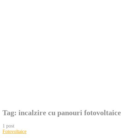
Skip
Tag:
incalzire cu panouri fotovoltaice
to
content
1 post
Fotovoltaice