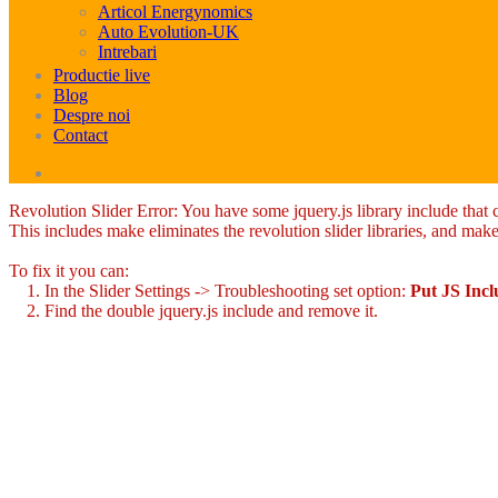
Articol Energynomics
Auto Evolution-UK
Intrebari
Productie live
Blog
Despre noi
Contact
Revolution Slider Error: You have some jquery.js library include that co
This includes make eliminates the revolution slider libraries, and make
To fix it you can:
1. In the Slider Settings -> Troubleshooting set option:
Put JS Inc
2. Find the double jquery.js include and remove it.