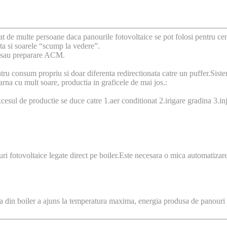
t de multe persoane daca panourile fotovoltaice se pot folosi pentru cent
ta si soarele “scump la vedere”.
re sau preparare ACM.
tru consum propriu si doar diferenta redirectionata catre un puffer.Siste
rna cu mult soare, productia in graficele de mai jos.:
sul de productie se duce catre 1.aer conditionat 2.irigare gradina 3.injec
i fotovoltaice legate direct pe boiler.Este necesara o mica automatizare 
 apa din boiler a ajuns la temperatura maxima, energia produsa de panouri 