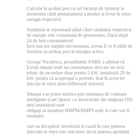
Calculat la același preț cu cel facturat de furnizor la
momentul când prosumatorul a produs și livrat în rețea
energia respectivă.
Surplusul se reportează până când cantitatea respectivă
de energie este consumată de prosumator. Dacă după
24 de luni consumatorul
încă mai are surplus neconsumat, acesta îi va fi plătit de
furnizor, la același preț al energiei active.
George Niculescu, președintele ANRE a afirmat că
Există situații unde un consumator, deși are un aviz
tehnic de racordare doar pentru 5 kW, instalează 20 de
kW, pentru că acoperișul o permite, însă în acest fel
injecția în rețea dezechilibrează sistemul.
Situația s-ar putea rezolva prin montarea de contoare
inteligente (care lipsesc cu desavarsire din magazia OD,
desi instalatorii sunt
obligați să instaleze BMPM/BMPT-urile in care vor fi
montate).
care sa decupleze invertorul in cazul în care puterea
injectată in rețea este mai mare decat puterea aprobată.