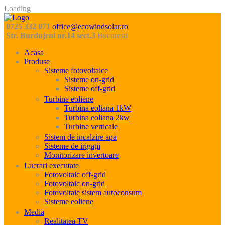
Loading
0725 332 071
office@ecowindsolar.ro
Str. Burdujeni nr.14 sect.3
Bucuresti
Acasa
Produse
Sisteme fotovoltaice
Sisteme on-grid
Sisteme off-grid
Turbine eoliene
Turbina eoliana 1kW
Turbina eoliana 2kw
Turbine verticale
Sistem de incalzire apa
Sisteme de irigaţii
Monitorizare invertoare
Lucrari executate
Fotovoltaic off-grid
Fotovoltaic on-grid
Fotovoltaic sistem autoconsum
Sisteme eoliene
Media
Realitatea TV