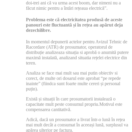
doi-trei ani că va urma acest boom, dar nimeni nu a
făcut nimic pentru a întări rețeaua electrică”.
Problema este că electricitatea produsă de aceste
panouri este fluctuantă și în rețea au apărut deja
dezechilibre.
In momentul depunerii actelor pentru Avizul Tehnic de
Racordare (ATR) de prosumator, operatorul de
distribuție analizeaza situația si aprobă o anumită putere
maximă instalată, analizand situatia rețelei electrice din
teren.
Analiza se face mai mult sau mai putin obiectiv si
corect, de multe ori dosarul este aprobat “pe repede
inainte” (fiindca sunt foarte multe cereri și personal
puțin).
Există și situații în care prosumatorii instalează o
capacitate mult peste consumul propriu.Motivul este
compensarea cantitativă.
Adică, dacă un prosumator a livrat într-o lună în rețea
mai mult decât a consumat în aceeași lună, surplusul va
apărea ulterior pe factura.