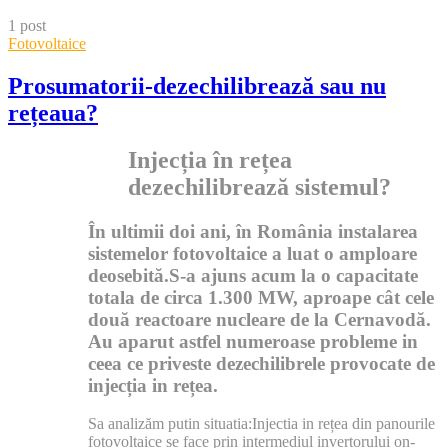
content
1 post
Fotovoltaice
Prosumatorii-dezechilibrează sau nu
rețeaua?
Injecția în rețea
dezechilibrează sistemul?
În ultimii doi ani, în România instalarea
sistemelor fotovoltaice a luat o amploare
deosebită.S-a ajuns acum la o capacitate
totala de circa 1.300 MW, aproape cât cele
două reactoare nucleare de la Cernavodă.
Au aparut astfel numeroase probleme in
ceea ce priveste dezechilibrele provocate de
injecția in rețea.
Sa analizăm putin situatia:Injectia in rețea din panourile
fotovoltaice se face prin intermediul invertorului on-