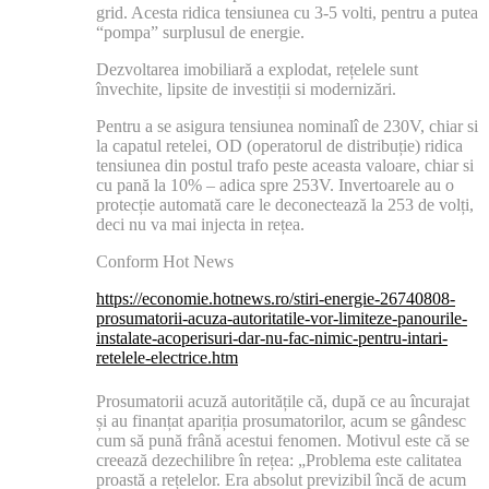
grid. Acesta ridica tensiunea cu 3-5 volti, pentru a putea
“pompa” surplusul de energie.
Dezvoltarea imobiliară a explodat, rețelele sunt
învechite, lipsite de investiții si modernizări.
Pentru a se asigura tensiunea nominalî de 230V, chiar si
la capatul retelei, OD (operatorul de distribuție) ridica
tensiunea din postul trafo peste aceasta valoare, chiar si
cu pană la 10% – adica spre 253V. Invertoarele au o
protecție automată care le deconectează la 253 de volți,
deci nu va mai injecta in rețea.
Conform Hot News
https://economie.hotnews.ro/stiri-energie-26740808-
prosumatorii-acuza-autoritatile-vor-limiteze-panourile-
instalate-acoperisuri-dar-nu-fac-nimic-pentru-intari-
retelele-electrice.htm
Prosumatorii acuză autoritățile că, după ce au încurajat
și au finanțat apariția prosumatorilor, acum se gândesc
cum să pună frână acestui fenomen. Motivul este că se
creează dezechilibre în rețea: „Problema este calitatea
proastă a rețelelor. Era absolut previzibil încă de acum